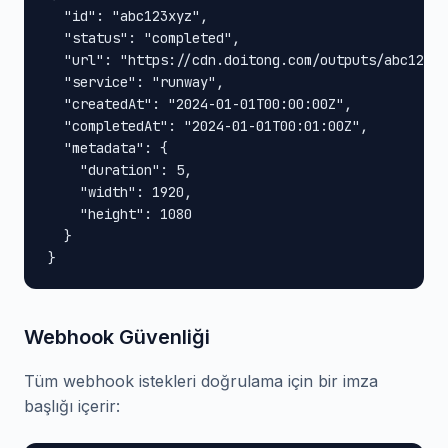
  "id": "abc123xyz",

  "status": "completed",

  "url": "https://cdn.doitong.com/outputs/abc123xy
  "service": "runway",

  "createdAt": "2024-01-01T00:00:00Z",

  "completedAt": "2024-01-01T00:01:00Z",

  "metadata": {

    "duration": 5,

    "width": 1920,

    "height": 1080

  }

}
Webhook Güvenliği
Tüm webhook istekleri doğrulama için bir imza
başlığı içerir: