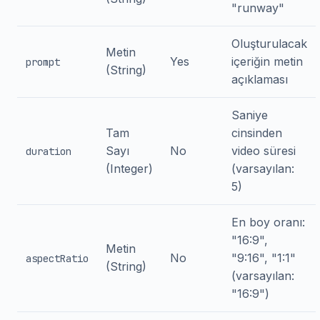
"runway"
Oluşturulacak
Metin
Yes
içeriğin metin
prompt
(String)
açıklaması
Saniye
Tam
cinsinden
Sayı
No
video süresi
duration
(Integer)
(varsayılan:
5)
En boy oranı:
"16:9",
Metin
No
"9:16", "1:1"
aspectRatio
(String)
(varsayılan:
"16:9")