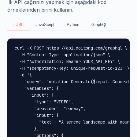
İlk API çağrınızı yapmak için aşağıdaki kod
örneklerinden birini kullanın.
cURL
JavaScript
Python
GraphQL
curl -X POST https://api.doitong.com/graphql \

  -H "Content-Type: application/json" \

  -H "Authorization: Bearer YOUR_API_KEY" \

  -H "Idempotency-Key: unique-request-id-123" \

  -d '{

    "query": "mutation Generate($input: GenerateIn
    "variables": {

      "input": {

        "type": "VIDEO",

        "provider": "runway",

        "input": {

          "text": "A serene landscape with mountai
        },

        "options": {
