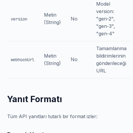
Model
version:
Metin
No
"gen-2",
version
(String)
"gen-3",
"gen-4"
Tamamlanma
Metin
bildirimlerinin
No
webhookUrl
(String)
gönderileceği
URL
Yanıt Formatı
Tüm API yanıtları tutarlı bir format izler: