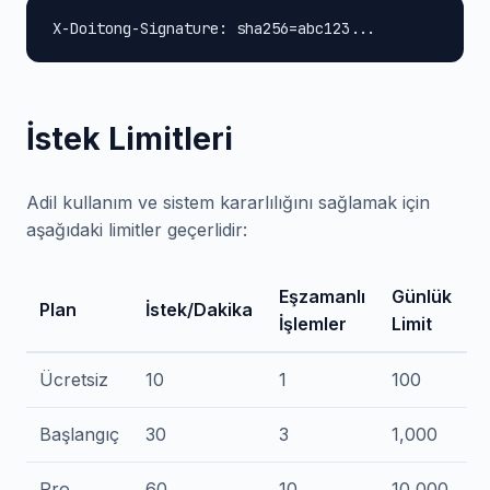
X-Doitong-Signature: sha256=abc123...
İstek Limitleri
Adil kullanım ve sistem kararlılığını sağlamak için
aşağıdaki limitler geçerlidir:
Eşzamanlı
Günlük
Plan
İstek/Dakika
İşlemler
Limit
Ücretsiz
10
1
100
Başlangıç
30
3
1,000
Pro
60
10
10,000