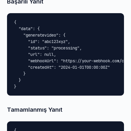
Başarılı Yanıt
{

  "data": {

    "generatevideo": {

      "id": "abc123xyz",

      "status": "processing",

      "url": null,

      "webhookUrl": "https://your-webhook.com/call
      "createdAt": "2024-01-01T00:00:00Z"

    }

  }

}
Tamamlanmış Yanıt
{
