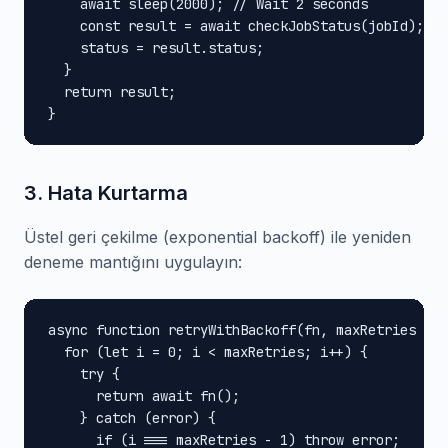
    await sleep(2000); // Wait 2 seconds

    const result = await checkJobStatus(jobId);

    status = result.status;

  }

  return result;

}
3. Hata Kurtarma
Üstel geri çekilme (exponential backoff) ile yeniden
deneme mantığını uygulayın:
async function retryWithBackoff(fn, maxRetries = 3
  for (let i = 0; i < maxRetries; i++) {

    try {

      return await fn();

    } catch (error) {

      if (i === maxRetries - 1) throw error;
