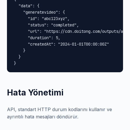
  "data": {

    "generatevideo": {

      "id": "abc123xyz",

      "status": "completed",

      "url": "https://cdn.doitong.com/outputs/abc1
      "duration": 5,

      "createdAt": "2024-01-01T00:00:00Z"

    }

  }

}
Hata Yönetimi
API, standart HTTP durum kodlarını kullanır ve
ayrıntılı hata mesajları döndürür.