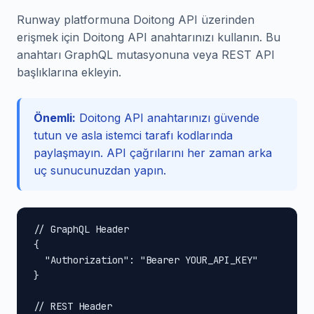
Runway platformuna Doitong API üzerinden
erişmek için Doitong API anahtarınızı kullanın. Bu
anahtarı GraphQL mutasyonuna veya REST API
başlıklarına ekleyin.
Önemli:
Doitong API anahtarınızı güvende
tutun ve asla istemci tarafı kodlarında
paylaşmayın. API çağrılarını her zaman arka
uç sunucunuzdan yapın.
// GraphQL Header

{

  "Authorization": "Bearer YOUR_API_KEY"

}

// REST Header
