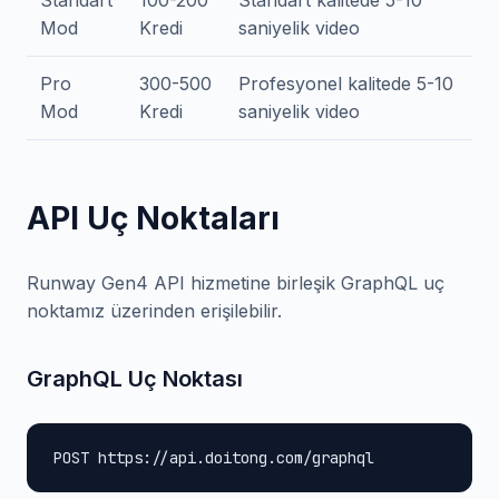
Standart
100-200
Standart kalitede 5-10
Mod
Kredi
saniyelik video
Pro
300-500
Profesyonel kalitede 5-10
Mod
Kredi
saniyelik video
API Uç Noktaları
Runway Gen4 API hizmetine birleşik GraphQL uç
noktamız üzerinden erişilebilir.
GraphQL Uç Noktası
POST https://api.doitong.com/graphql