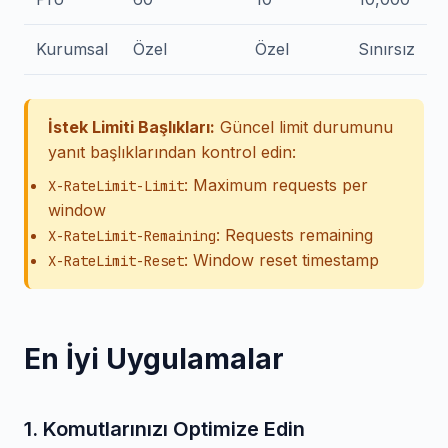
Kurumsal
Özel
Özel
Sınırsız
İstek Limiti Başlıkları:
Güncel limit durumunu
yanıt başlıklarından kontrol edin:
: Maximum requests per
X-RateLimit-Limit
window
: Requests remaining
X-RateLimit-Remaining
: Window reset timestamp
X-RateLimit-Reset
En İyi Uygulamalar
1. Komutlarınızı Optimize Edin