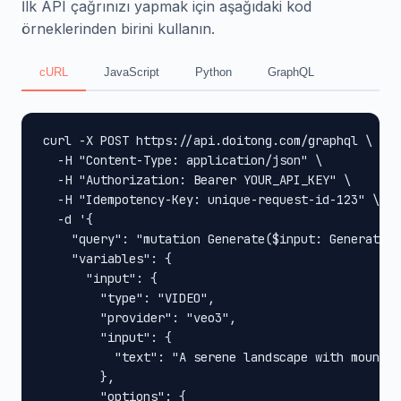
İlk API çağrınızı yapmak için aşağıdaki kod
örneklerinden birini kullanın.
cURL
JavaScript
Python
GraphQL
curl -X POST https://api.doitong.com/graphql \

  -H "Content-Type: application/json" \

  -H "Authorization: Bearer YOUR_API_KEY" \

  -H "Idempotency-Key: unique-request-id-123" \

  -d '{

    "query": "mutation Generate($input: GenerateIn
    "variables": {

      "input": {

        "type": "VIDEO",

        "provider": "veo3",

        "input": {

          "text": "A serene landscape with mountai
        },

        "options": {
