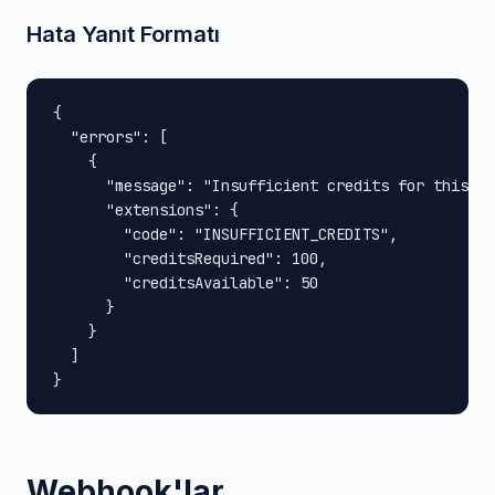
Hata Yanıt Formatı
{

  "errors": [

    {

      "message": "Insufficient credits for this op
      "extensions": {

        "code": "INSUFFICIENT_CREDITS",

        "creditsRequired": 100,

        "creditsAvailable": 50

      }

    }

  ]

}
Webhook'lar