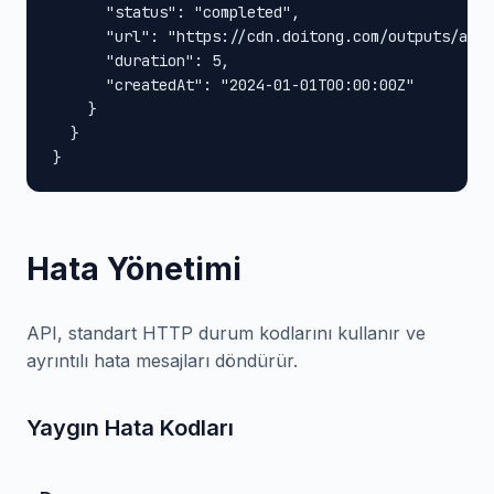
      "status": "completed",

      "url": "https://cdn.doitong.com/outputs/abc1
      "duration": 5,

      "createdAt": "2024-01-01T00:00:00Z"

    }

  }

}
Hata Yönetimi
API, standart HTTP durum kodlarını kullanır ve
ayrıntılı hata mesajları döndürür.
Yaygın Hata Kodları