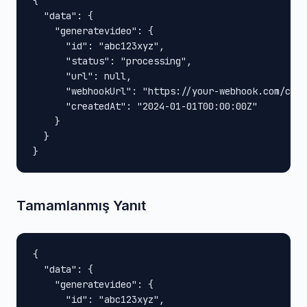
{

  "data": {

    "generatevideo": {

      "id": "abc123xyz",

      "status": "processing",

      "url": null,

      "webhookUrl": "https://your-webhook.com/call
      "createdAt": "2024-01-01T00:00:00Z"

    }

  }

}
Tamamlanmış Yanıt
{

  "data": {

    "generatevideo": {

      "id": "abc123xyz",
