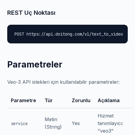
REST Uç Noktası
POST https://api.doitong.com/v1/text_to_video
Parametreler
Veo-3 API istekleri için kullanılabilir parametreler:
Parametre
Tür
Zorunlu
Açıklama
Hizmet
Metin
Yes
tanımlayıcı:
service
(String)
"veo3"