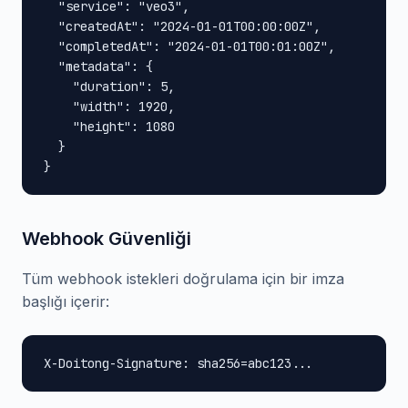
  "service": "veo3",

  "createdAt": "2024-01-01T00:00:00Z",

  "completedAt": "2024-01-01T00:01:00Z",

  "metadata": {

    "duration": 5,

    "width": 1920,

    "height": 1080

  }

}
Webhook Güvenliği
Tüm webhook istekleri doğrulama için bir imza
başlığı içerir:
X-Doitong-Signature: sha256=abc123...