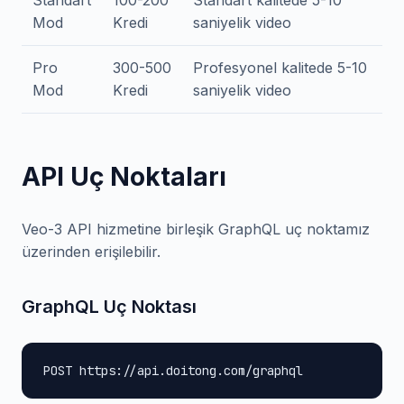
Standart
100-200
Standart kalitede 5-10
Mod
Kredi
saniyelik video
Pro
300-500
Profesyonel kalitede 5-10
Mod
Kredi
saniyelik video
API Uç Noktaları
Veo-3 API hizmetine birleşik GraphQL uç noktamız
üzerinden erişilebilir.
GraphQL Uç Noktası
POST https://api.doitong.com/graphql