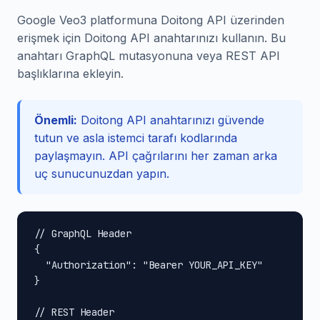
Google Veo3 platformuna Doitong API üzerinden
erişmek için Doitong API anahtarınızı kullanın. Bu
anahtarı GraphQL mutasyonuna veya REST API
başlıklarına ekleyin.
Önemli:
Doitong API anahtarınızı güvende
tutun ve asla istemci tarafı kodlarında
paylaşmayın. API çağrılarını her zaman arka
uç sunucunuzdan yapın.
// GraphQL Header

{

  "Authorization": "Bearer YOUR_API_KEY"

}

// REST Header
