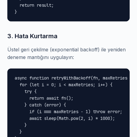
  return result;

}
3. Hata Kurtarma
Üstel geri çekilme (exponential backoff) ile yeniden
deneme mantığını uygulayın:
async function retryWithBackoff(fn, maxRetries = 3
  for (let i = 0; i < maxRetries; i++) {

    try {

      return await fn();

    } catch (error) {

      if (i === maxRetries - 1) throw error;

      await sleep(Math.pow(2, i) * 1000);

    }

  }
