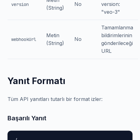
Metin
No
version:
version
(String)
"veo-3"
Tamamlanma
Metin
bildirimlerinin
No
webhookUrl
(String)
gönderileceği
URL
Yanıt Formatı
Tüm API yanıtları tutarlı bir format izler:
Başarılı Yanıt