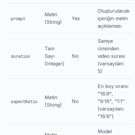
Oluşturulacak
Metin
Yes
içeriğin metin
prompt
(String)
açıklaması
Saniye
Tam
cinsinden
Sayı
No
video süresi
duration
(Integer)
(varsayılan:
5)
En boy oranı:
"16:9",
Metin
No
"9:16", "1:1"
aspectRatio
(String)
(varsayılan:
"16:9")
Model