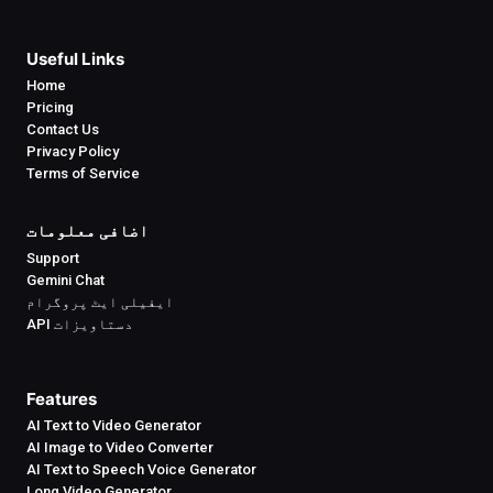
Useful Links
Home
Pricing
Contact Us
Privacy Policy
Terms of Service
اضافی معلومات
Support
Gemini Chat
ایفیلی ایٹ پروگرام
API دستاویزات
Features
AI Text to Video Generator
AI Image to Video Converter
AI Text to Speech Voice Generator
Long Video Generator