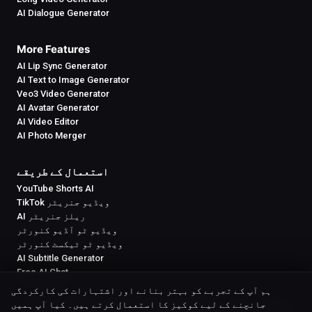
AI Dialogue Generator
More Features
AI Lip Sync Generator
AI Text to Image Generator
Veo3 Video Generator
AI Avatar Generator
AI Video Editor
AI Photo Merger
استعمال کے طریقے
YouTube Shorts AI
TikTok ویڈیو جنریٹر
AI ریلز جنریٹر
ویڈیو ٹو آڈیو کنورٹر
ویڈیو ٹو ٹیکسٹ کنورٹر
AI Subtitle Generator
Free AI Chat
ہم آپ کے تجربے کو بہتر بنانے اور اشتہارات کی کارکردگی
جانچنے کے لیے کوکیز کا استعمال کرتے ہیں۔ کیا آپ ہمیں