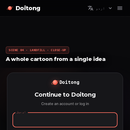
Doitong
اردو
SCENE 04 · LANDFILL · CLOSE-UP
A whole cartoon from a single idea
Doitong
Continue to Doitong
Create an account or log in
ای میل