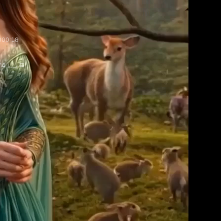
00
0:18
ринцесса и принц эльфийский
قسط 1/4