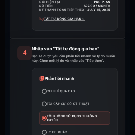
GÓI HIỆN TẠI
PRO PLAN
SỐ TIỀN
$27.00 / MONTH
KỲ THANH TOÁN TIẾP THEO
JULY 15, 2025
TẮT TỰ ĐỘNG GIA HẠN
←
Nhấp vào "Tắt tự động gia hạn"
4
Bạn sẽ được yêu cầu phản hồi nhanh về lý do muốn
hủy. Chọn một lý do và nhấp vào "Tiếp theo".
Phản hồi nhanh
CHI PHÍ QUÁ CAO
TÔI GẶP SỰ CỐ KỸ THUẬT
TÔI KHÔNG SỬ DỤNG THƯỜNG
XUYÊN
LÝ DO KHÁC