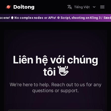
Doitong
Tiếng Việt
 No complex nodes or APIs! ⚙️ Script, shooting on Kling 3 / Seedance 2 
Liên hệ với chúng
tôi 👋
We're here to help. Reach out to us for any
questions or support.