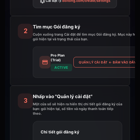
Cài đặt
doitong.com
/create/settings
Tìm mục Gói đăng ký
2
Cuộn xuống trang Cài đặt để tìm mục Gói đăng ký. Mục này hiển
gói hiện tại và trạng thái của bạn.
Pro Plan
(Trial)
QUẢN LÝ CÀI ĐẶT
←
BẤM VÀO ĐÂY
ACTIVE
Nhấp vào "Quản lý cài đặt"
3
Một cửa sổ sẽ hiện ra hiển thị chi tiết gói đăng ký của
bạn: gói hiện tại, số tiền và ngày thanh toán tiếp
theo.
Chi tiết gói đăng ký