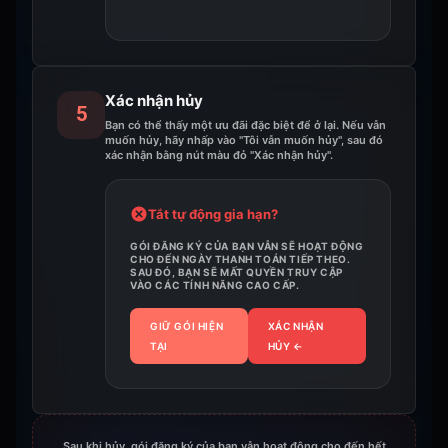
Xác nhận hủy
5
Bạn có thể thấy một ưu đãi đặc biệt để ở lại. Nếu vẫn
muốn hủy, hãy nhấp vào "Tôi vẫn muốn hủy", sau đó
xác nhận bằng nút màu đỏ "Xác nhận hủy".
Tắt tự động gia hạn?
GÓI ĐĂNG KÝ CỦA BẠN VẪN SẼ HOẠT ĐỘNG
CHO ĐẾN NGÀY THANH TOÁN TIẾP THEO.
SAU ĐÓ, BẠN SẼ MẤT QUYỀN TRUY CẬP
VÀO CÁC TÍNH NĂNG CAO CẤP.
GIỮ GÓI HIỆN
XÁC NHẬN
TẠI
HỦY
←
Sau khi hủy, gói đăng ký của bạn vẫn hoạt động cho đến hết