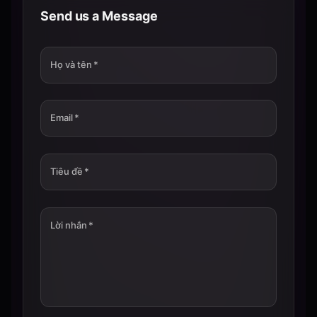
Send us a Message
Họ và tên
*
Email
*
Tiêu đề
*
Lời nhắn
*