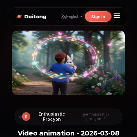
Doitong
Sign In
English
Enthusiastic
@enthusiastic-
E
by
Procyon
procyon-2
Video animation - 2026-03-08