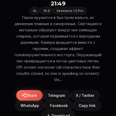
21:49
4s
16:9
Seedance 1.5 Pro
Герои кружатся в быстром вальсе, их
движения плавные и синхронные. Светящиеся
мотыльки образуют вокруг них сияющую
спираль, которая поднимается к верхушкам
деревьев. Камера вращается вместе с
героями, создавая эффект
головокружительного восторга. Окружающий
лес превращается в поток цветовых пятен.
Off-screen voiceover (all characters have their
mouths closed, no one is speaking on screen):
Voi...
Share
Telegram
X / Twitter
WhatsApp
Facebook
Copy link
Download