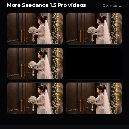
More Seedance 1.5 Pro videos
См. все →