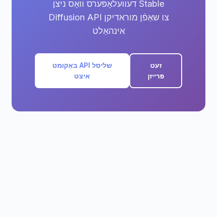
דעוועלאָפּערס וואָס ניצן Stable
Diffusion API צו שאַפֿן מוראדיקן
אינהאַלט
זעט
באַקומט API שליסל
פּרייזן
איצט