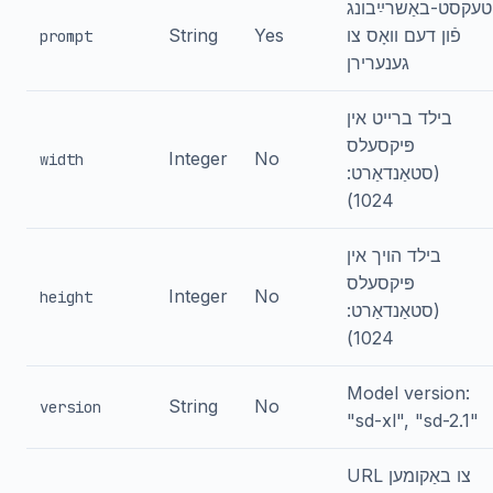
טעקסט-באַשרײַבונג
פֿון דעם וואָס צו
Yes
String
prompt
גענערירן
בילד ברייט אין
פּיקסעלס
Integer
No
width
(סטאַנדאַרט:
1024)
בילד הויך אין
פּיקסעלס
Integer
No
height
(סטאַנדאַרט:
1024)
Model version:
String
No
version
"sd-xl", "sd-2.1"
URL צו באַקומען