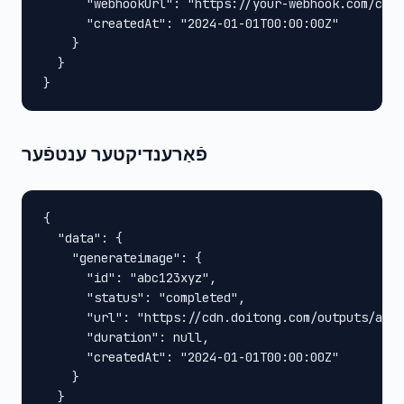
      "webhookUrl": "https://your-webhook.com/call
      "createdAt": "2024-01-01T00:00:00Z"

    }

  }

}
פֿאַרענדיקטער ענטפֿער
{

  "data": {

    "generateimage": {

      "id": "abc123xyz",

      "status": "completed",

      "url": "https://cdn.doitong.com/outputs/abc1
      "duration": null,

      "createdAt": "2024-01-01T00:00:00Z"

    }

  }
