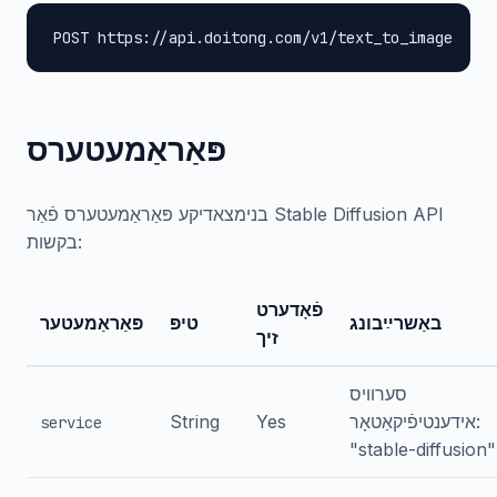
POST https://api.doitong.com/v1/text_to_image
פּאַראַמעטערס
בנימצאדיקע פּאַראַמעטערס פֿאַר Stable Diffusion API
בקשות:
פֿאָדערט
באַשרײַבונג
טיפּ
פּאַראַמעטער
זיך
סערוויס
אידענטיפֿיקאַטאָר:
Yes
String
service
"stable-diffusion"