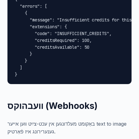
  "errors": [

    {

      "message": "Insufficient credits for this op
      "extensions": {

        "code": "INSUFFICIENT_CREDITS",

        "creditsRequired": 100,

        "creditsAvailable": 50

      }

    }

  ]

}
וועבהוקס (Webhooks)
באַקומט מעלדונגען אין עכט-צײַט ווען אייער text to image
גענערירונג איז פֿאַרטיק.