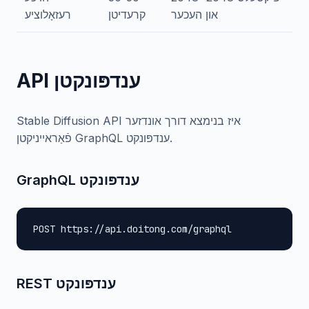
און העכער
קרעדיטן
רעזאָלוציע
API ענדפּונקטן
Stable Diffusion API איז בנימצא דורך אונדזער
פֿאַראייניקטן GraphQL ענדפּונקט.
GraphQL ענדפּונקט
POST https://api.doitong.com/graphql
REST ענדפּונקט