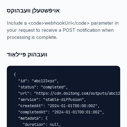
אויפֿשטעלן וועבהוקס
Include a <code>webhookUrl</code> parameter in
your request to receive a POST notification when
processing is complete.
וועבהוק פּיילאָוד
{

  "id": "abc123xyz",

  "status": "completed",

  "url": "https://cdn.doitong.com/outputs/abc123xy
  "service": "stable-diffusion",

  "createdAt": "2024-01-01T00:00:00Z",

  "completedAt": "2024-01-01T00:01:00Z",

  "metadata": {

    "duration": null,
