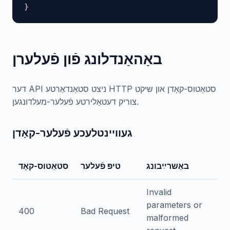
}
באַהאַנדלונג פֿון פֿעלערן
דער API ניצט סטאַנדאַרטע HTTP סטאַטוס-קאָדן און שיקט
צוריק דעטאַלירטע פֿעלער-מעלדונגען.
געוויינטלעכע פֿעלער-קאָדן
באַשרײַבונג
טיפּ פֿעלער
סטאַטוס-קאָד
Invalid
parameters or
400
Bad Request
malformed