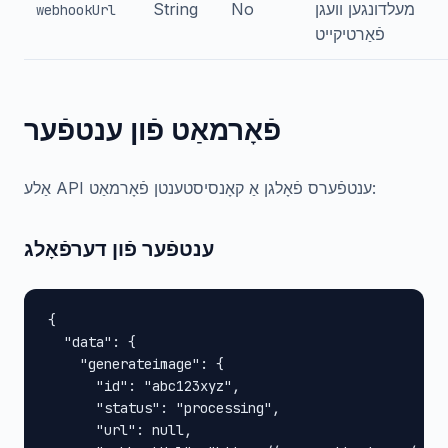
מעלדונגען וועגן
No
String
webhookUrl
פֿאַרטיקייט
פֿאָרמאַט פֿון ענטפֿער
אַלע API ענטפֿערס פֿאָלגן אַ קאָנסיסטענטן פֿאָרמאַט:
ענטפֿער פֿון דערפֿאָלג
{

  "data": {

    "generateimage": {

      "id": "abc123xyz",

      "status": "processing",

      "url": null,
