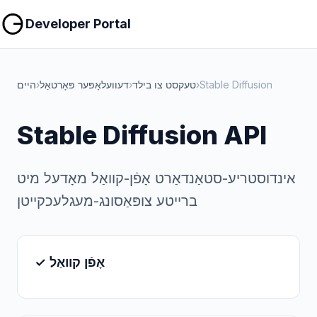
קאָפּירן
קאָפּירן
Developer Portal
Stable Diffusion
›
טעקסט צו בילד
›
דעוועלאָפּער פּאָרטאַל
›
היים
Stable Diffusion API
אינדוסטריע-סטאַנדאַרט אָפֿן-קוואַל מאָדעל מיט
ברייטע צופּאַסונג-מעגלעכקייטן
✓ אָפֿן קוואַל