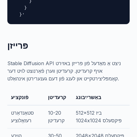
      }

    }

  }'
פּרייזן
Stable Diffusion API ניצט אַ מאָדעל פֿון פּרייזן באזירט
אויף קרעדיטן. קרעדיטן ווערן פֿאַרנוצט לויט דער
קאָמפּליצירטקייט און לענג פֿון דעם גענערירטן אינהאַלט.
באַשרײַבונג
קרעדיטן
פֿונקציע
512x512 ביז
10-20
סטאַנדאַרט
1024x1024 פּיקסעלס
קרעדיטן
רעזאָלוציע
2048x2048 פּיקסעלס
30-50
הויכע