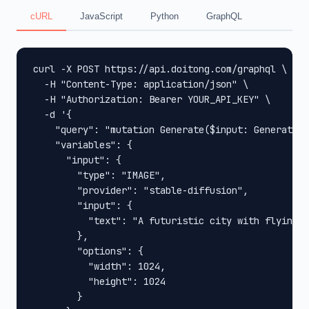
cURL
JavaScript
Python
GraphQL
curl -X POST https://api.doitong.com/graphql \

  -H "Content-Type: application/json" \

  -H "Authorization: Bearer YOUR_API_KEY" \

  -d '{

    "query": "mutation Generate($input: GenerateIn
    "variables": {

      "input": {

        "type": "IMAGE",

        "provider": "stable-diffusion",

        "input": {

          "text": "A futuristic city with flying c
        },

        "options": {

          "width": 1024,

          "height": 1024

        }
