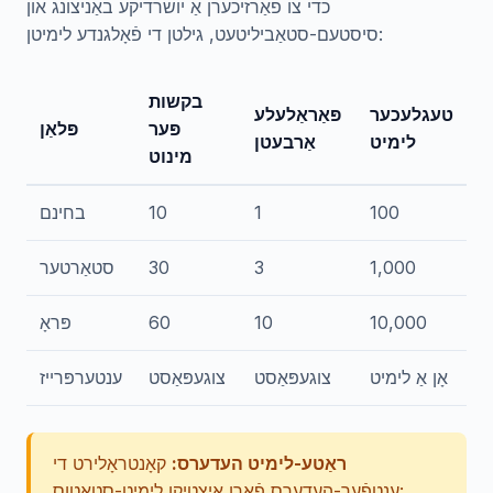
כדי צו פֿאַרזיכערן אַ יושרדיקע באַניצונג און
סיסטעם-סטאַביליטעט, גילטן די פֿאָלגנדע לימיטן:
בקשות
טעגלעכער
פּאַראַלעלע
פּער
פּלאַן
לימיט
אַרבעטן
מינוט
100
1
10
בחינם
1,000
3
30
סטאַרטער
10,000
10
60
פּראָ
אָן אַ לימיט
צוגעפּאַסט
צוגעפּאַסט
ענטערפּרייז
ראַטע-לימיט העדערס:
קאָנטראָלירט די
ענטפֿער-העדערס פֿאַרן איצטיקן לימיט-סטאַטוס: