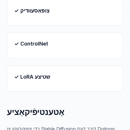
✓ צופּאַסעוודיק
✓ ControlNet
✓ LoRA שטיצע
אָטענטיפֿיקאַציע
כדי צוצוטרעטן צו Stable Diffusion דורך דעם Doitong