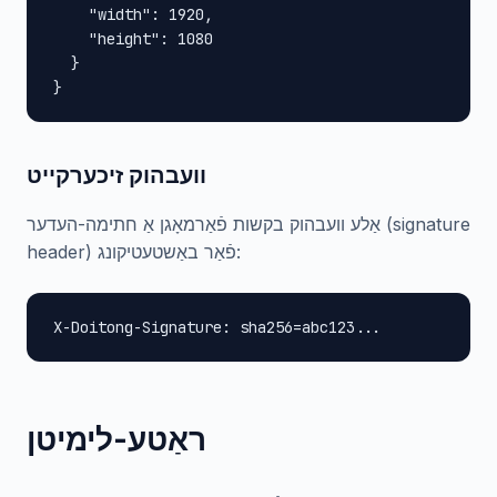
    "width": 1920,

    "height": 1080

  }

}
וועבהוק זיכערקייט
אַלע וועבהוק בקשות פֿאַרמאָגן אַ חתימה-העדער (signature
header) פֿאַר באַשטעטיקונג:
X-Doitong-Signature: sha256=abc123...
ראַטע-לימיטן