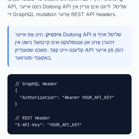
API, ניצט אייער Doitong API שליסל. לייגט אים אַרײַן אין
די GraphQL mutation אָדער REST API headers.
וויכטיק:
היט אָפּ אייער Doitong API שליסל אויף אַ
זיכערן אָרט און אַנטפּלעקט אים קיינמאָל נישט אין
קליענט-זייט קאָד. מאַכט שטענדיק API רופֿן פֿון אייער
באַקענד-סערווער.
// GraphQL Header

{

  "Authorization": "Bearer YOUR_API_KEY"

}

// REST Header

"X-API-Key": "YOUR_API_KEY"