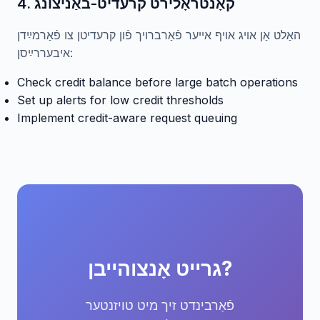
4. קאָנטראָלירט קרעדיט-באַניצונג
האַלט אַן אויג אויף אייער פֿאַרברויך פֿון קרעדיטן צו פֿאַרמײַדן
איבעררײַסן:
Check credit balance before large batch operations
Set up alerts for low credit thresholds
Implement credit-aware request queuing
גרייט אָנצוהייבן?
פֿאַרבינדט זיך מיט טויזנטער