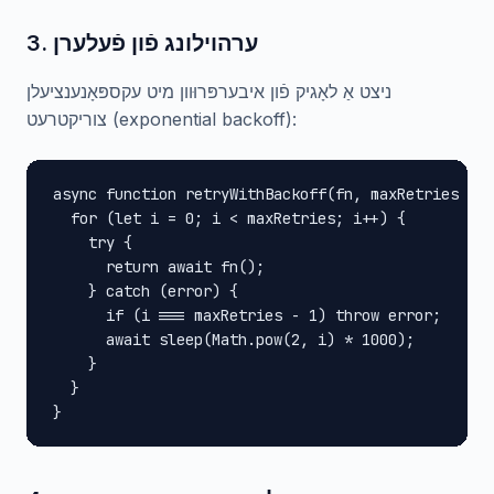
3. ערהוילונג פֿון פֿעלערן
ניצט אַ לאָגיק פֿון איבערפּרוּוון מיט עקספּאָנענציעלן
צוריקטרעט (exponential backoff):
async function retryWithBackoff(fn, maxRetries = 3
  for (let i = 0; i < maxRetries; i++) {

    try {

      return await fn();

    } catch (error) {

      if (i === maxRetries - 1) throw error;

      await sleep(Math.pow(2, i) * 1000);

    }

  }

}