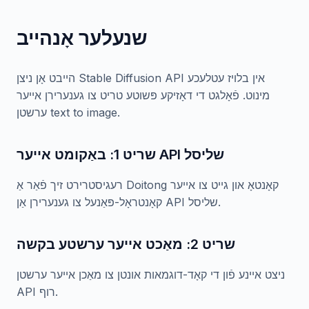
שנעלער אָנהייב
הייבט אָן ניצן Stable Diffusion API אין בלויז עטלעכע
מינוט. פֿאָלגט די דאָזיקע פּשוטע טריט צו גענערירן אייער
ערשטן text to image.
שריט 1: באַקומט אייער API שליסל
רעגיסטרירט זיך פֿאַר אַ Doitong קאָנטאָ און גייט צו אייער
קאָנטראָל-פּאַנעל צו גענערירן אַן API שליסל.
שריט 2: מאַכט אייער ערשטע בקשה
ניצט איינע פֿון די קאָד-דוגמאות אונטן צו מאַכן אייער ערשטן
API רוף.