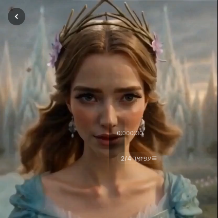
0:00
0:30
Принцесса и принц эльфий
עפּיזאָד 2/4