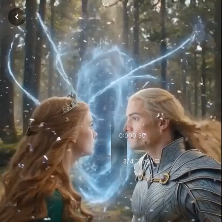
0:00
0:30
Принцесса и принц эльфий
עפּיזאָד 3/4