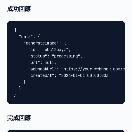
成功回應
{

  "data": {

    "generateimage": {

      "id": "abc123xyz",

      "status": "processing",

      "url": null,

      "webhookUrl": "https://your-webhook.com/call
      "createdAt": "2024-01-01T00:00:00Z"

    }

  }

}
完成回應