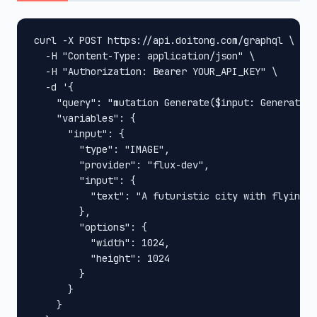
curl -X POST https://api.doitong.com/graphql \

  -H "Content-Type: application/json" \

  -H "Authorization: Bearer YOUR_API_KEY" \

  -d '{

    "query": "mutation Generate($input: GenerateIn
    "variables": {

      "input": {

        "type": "IMAGE",

        "provider": "flux-dev",

        "input": {

          "text": "A futuristic city with flying c
        },

        "options": {

          "width": 1024,

          "height": 1024

        }

      }

    }
