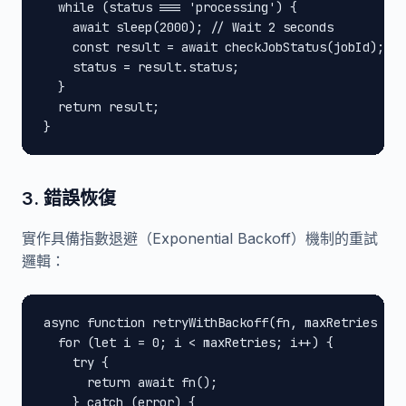
  while (status === 'processing') {

    await sleep(2000); // Wait 2 seconds

    const result = await checkJobStatus(jobId);

    status = result.status;

  }

  return result;

}
3. 錯誤恢復
實作具備指數退避（Exponential Backoff）機制的重試
邏輯：
async function retryWithBackoff(fn, maxRetries = 3
  for (let i = 0; i < maxRetries; i++) {

    try {

      return await fn();

    } catch (error) {
