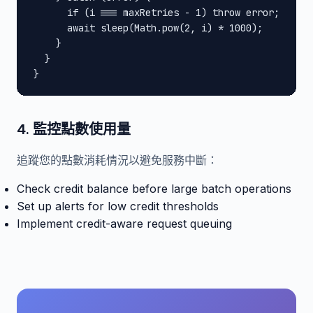
      if (i === maxRetries - 1) throw error;

      await sleep(Math.pow(2, i) * 1000);

    }

  }

}
4. 監控點數使用量
追蹤您的點數消耗情況以避免服務中斷：
Check credit balance before large batch operations
Set up alerts for low credit thresholds
Implement credit-aware request queuing