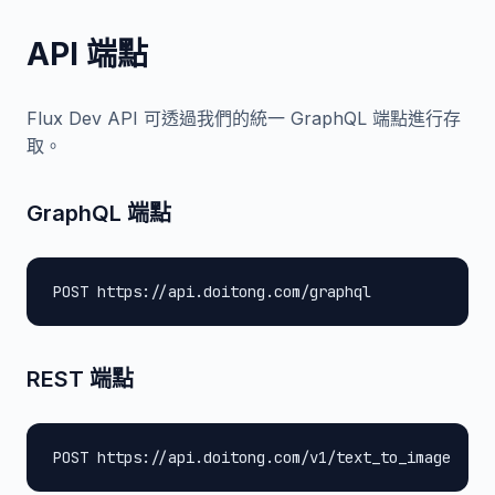
API 端點
Flux Dev API 可透過我們的統一 GraphQL 端點進行存
取。
GraphQL 端點
POST https://api.doitong.com/graphql
REST 端點
POST https://api.doitong.com/v1/text_to_image