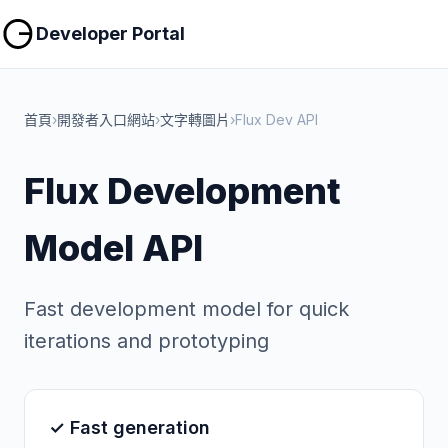
複製
複製
Developer Portal
首頁
›
開發者入口網站
›
文字轉圖片
›
Flux Dev API
Flux Development
Model API
Fast development model for quick
iterations and prototyping
✓ Fast generation