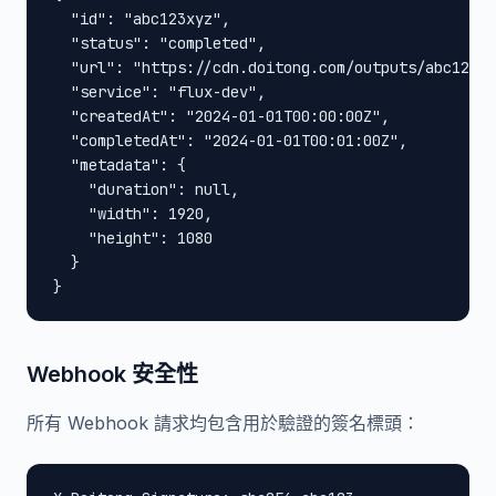
  "id": "abc123xyz",

  "status": "completed",

  "url": "https://cdn.doitong.com/outputs/abc123xy
  "service": "flux-dev",

  "createdAt": "2024-01-01T00:00:00Z",

  "completedAt": "2024-01-01T00:01:00Z",

  "metadata": {

    "duration": null,

    "width": 1920,

    "height": 1080

  }

}
Webhook 安全性
所有 Webhook 請求均包含用於驗證的簽名標頭：