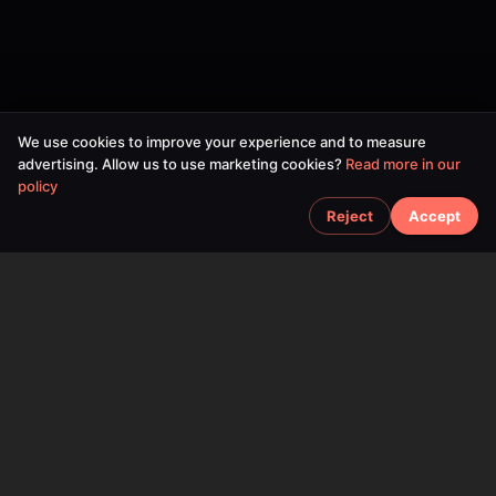
We use cookies to improve your experience and to measure
advertising. Allow us to use marketing cookies?
Read more in our
policy
Reject
Accept
SPACEFOX UNIPESSOAL LDA
©
2026
SPACEFOX UNIPESSOAL LDA. All rights reserved.
Tax ID:
519184963