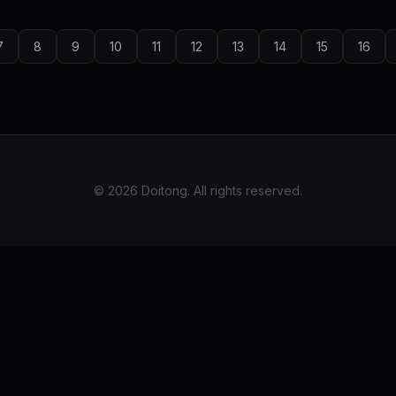
7
8
9
10
11
12
13
14
15
16
© 2026 Doitong. All rights reserved.