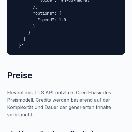
          "voice": "en-US-neural"

        },

        "options": {

          "speed": 1.0

        }

      }

    }

  }'
Preise
ElevenLabs TTS API nutzt ein Credit-basiertes
Preismodell. Credits werden basierend auf der
Komplexität und Dauer der generierten Inhalte
verbraucht.