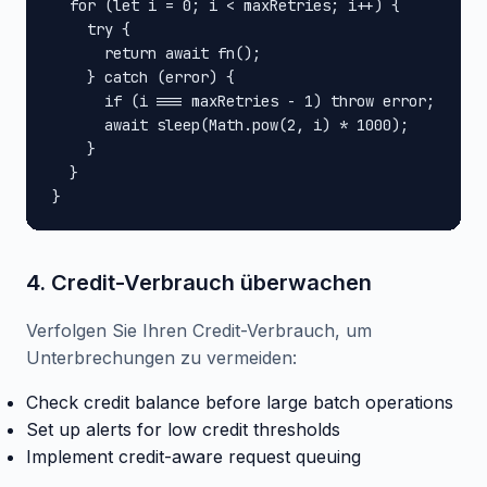
  for (let i = 0; i < maxRetries; i++) {

    try {

      return await fn();

    } catch (error) {

      if (i === maxRetries - 1) throw error;

      await sleep(Math.pow(2, i) * 1000);

    }

  }

}
4. Credit-Verbrauch überwachen
Verfolgen Sie Ihren Credit-Verbrauch, um
Unterbrechungen zu vermeiden:
Check credit balance before large batch operations
Set up alerts for low credit thresholds
Implement credit-aware request queuing