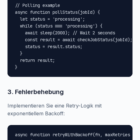
// Polling example

async function pollStatus(jobId) {

  let status = 'processing';

  while (status === 'processing') {

    await sleep(2000); // Wait 2 seconds

    const result = await checkJobStatus(jobId);

    status = result.status;

  }

  return result;

}
3. Fehlerbehebung
Implementieren Sie eine Retry-Logik mit
exponentiellem Backoff:
async function retryWithBackoff(fn, maxRetries = 3