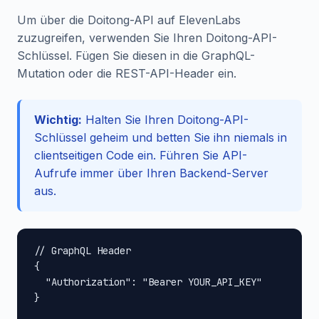
Um über die Doitong-API auf ElevenLabs
zuzugreifen, verwenden Sie Ihren Doitong-API-
Schlüssel. Fügen Sie diesen in die GraphQL-
Mutation oder die REST-API-Header ein.
Wichtig:
Halten Sie Ihren Doitong-API-
Schlüssel geheim und betten Sie ihn niemals in
clientseitigen Code ein. Führen Sie API-
Aufrufe immer über Ihren Backend-Server
aus.
// GraphQL Header

{

  "Authorization": "Bearer YOUR_API_KEY"

}
