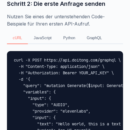
Schritt 2: Die erste Anfrage senden
Nutzen Sie eines der untenstehenden Code-
Beispiele für Ihren ersten API-Aufruf.
cURL
JavaScript
Python
GraphQL
curl -X POST https://api.doitong.com/graphql \

  -H "Content-Type: application/json" \

  -H "Authorization: Bearer YOUR_API_KEY" \

  -d '{

    "query": "mutation Generate($input: GenerateIn
    "variables": {

      "input": {

        "type": "AUDIO",

        "provider": "elevenlabs",

        "input": {

          "text": "Hello world, this is a text to 