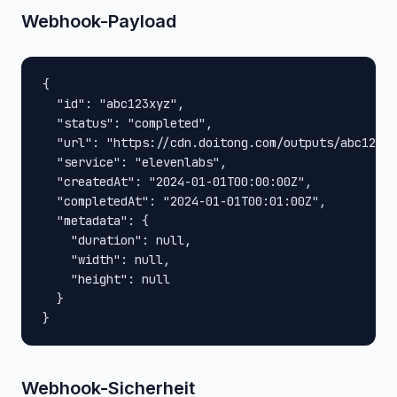
Webhook-Payload
{

  "id": "abc123xyz",

  "status": "completed",

  "url": "https://cdn.doitong.com/outputs/abc123xy
  "service": "elevenlabs",

  "createdAt": "2024-01-01T00:00:00Z",

  "completedAt": "2024-01-01T00:01:00Z",

  "metadata": {

    "duration": null,

    "width": null,

    "height": null

  }

}
Webhook-Sicherheit