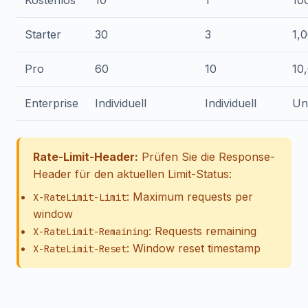
Kostenlos
10
1
10
Starter
30
3
1,
Pro
60
10
10
Enterprise
Individuell
Individuell
Un
Rate-Limit-Header:
Prüfen Sie die Response-
Header für den aktuellen Limit-Status:
: Maximum requests per
X-RateLimit-Limit
window
: Requests remaining
X-RateLimit-Remaining
: Window reset timestamp
X-RateLimit-Reset