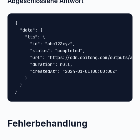
Abgeschlossene Antwort
{

  "data": {

    "tts": {

      "id": "abc123xyz",

      "status": "completed",

      "url": "https://cdn.doitong.com/outputs/abc1
      "duration": null,

      "createdAt": "2024-01-01T00:00:00Z"

    }

  }

}
Fehlerbehandlung