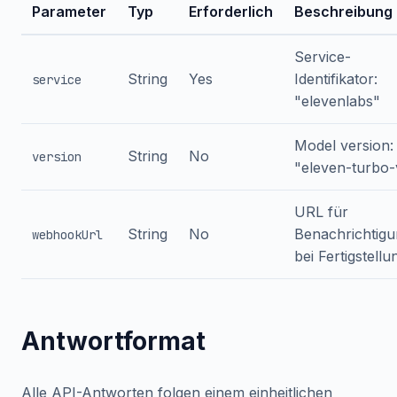
Parameter
Typ
Erforderlich
Beschreibung
Service-
String
Yes
Identifikator:
service
"elevenlabs"
Model version:
String
No
version
"eleven-turbo-
URL für
String
No
Benachrichtig
webhookUrl
bei Fertigstellu
Antwortformat
Alle API-Antworten folgen einem einheitlichen