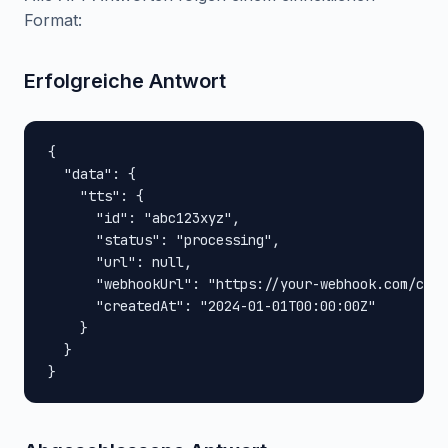
Format:
Erfolgreiche Antwort
{

  "data": {

    "tts": {

      "id": "abc123xyz",

      "status": "processing",

      "url": null,

      "webhookUrl": "https://your-webhook.com/call
      "createdAt": "2024-01-01T00:00:00Z"

    }

  }

}