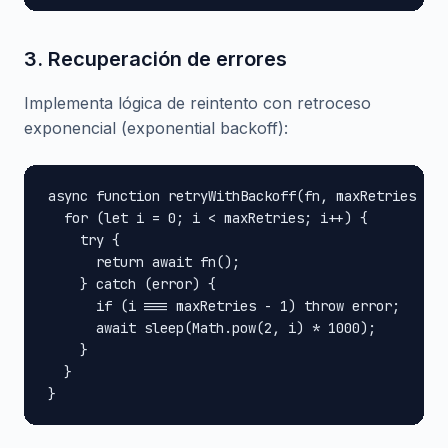
3. Recuperación de errores
Implementa lógica de reintento con retroceso
exponencial (exponential backoff):
async function retryWithBackoff(fn, maxRetries = 3
  for (let i = 0; i < maxRetries; i++) {

    try {

      return await fn();

    } catch (error) {

      if (i === maxRetries - 1) throw error;

      await sleep(Math.pow(2, i) * 1000);

    }

  }

}