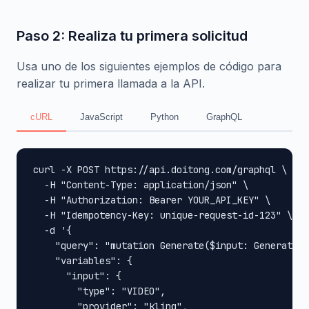
Paso 2: Realiza tu primera solicitud
Usa uno de los siguientes ejemplos de código para
realizar tu primera llamada a la API.
cURL
JavaScript
Python
GraphQL
curl -X POST https://api.doitong.com/graphql \

  -H "Content-Type: application/json" \

  -H "Authorization: Bearer YOUR_API_KEY" \

  -H "Idempotency-Key: unique-request-id-123" \

  -d '{

    "query": "mutation Generate($input: GenerateIn
    "variables": {

      "input": {

        "type": "VIDEO",

        "provider": "kling",
