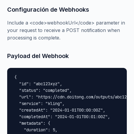
Configuración de Webhooks
Include a <code>webhookUrl</code> parameter in
your request to receive a POST notification when
processing is complete.
Payload del Webhook
{

  "id": "abc123xyz",

  "status": "completed",

  "url": "https://cdn.doitong.com/outputs/abc123xy
  "service": "kling",

  "createdAt": "2024-01-01T00:00:00Z",

  "completedAt": "2024-01-01T00:01:00Z",

  "metadata": {

    "duration": 5,
