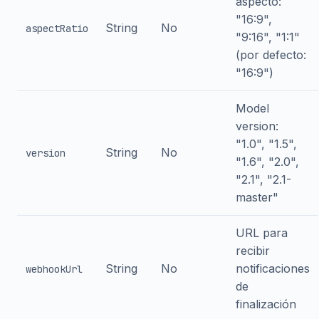
aspecto:
"16:9",
String
No
aspectRatio
"9:16", "1:1"
(por defecto:
"16:9")
Model
version:
"1.0", "1.5",
String
No
version
"1.6", "2.0",
"2.1", "2.1-
master"
URL para
recibir
String
No
notificaciones
webhookUrl
de
finalización