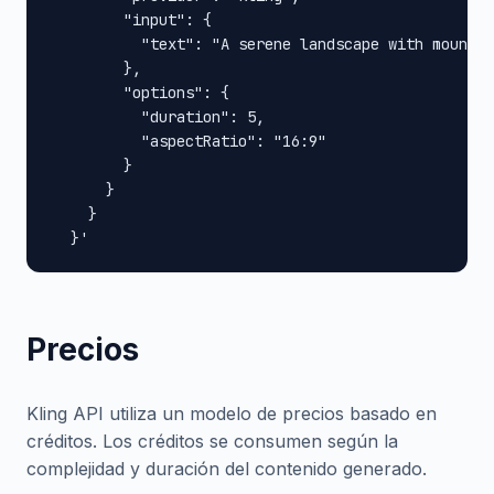
        "input": {

          "text": "A serene landscape with mountai
        },

        "options": {

          "duration": 5,

          "aspectRatio": "16:9"

        }

      }

    }

  }'
Precios
Kling API utiliza un modelo de precios basado en
créditos. Los créditos se consumen según la
complejidad y duración del contenido generado.