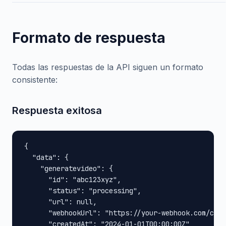
Formato de respuesta
Todas las respuestas de la API siguen un formato
consistente:
Respuesta exitosa
{

  "data": {

    "generatevideo": {

      "id": "abc123xyz",

      "status": "processing",

      "url": null,

      "webhookUrl": "https://your-webhook.com/call
      "createdAt": "2024-01-01T00:00:00Z"
