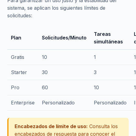
Para garantizar un uso justo y la estabilidad del
sistema, se aplican los siguientes límites de
solicitudes:
Tareas
Plan
Solicitudes/Minuto
simultáneas
Gratis
10
1
Starter
30
3
Pro
60
10
Enterprise
Personalizado
Personalizado
I
Encabezados de límite de uso:
Consulta los
encabezados de respuesta para conocer el