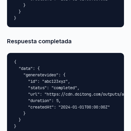
    }

  }

}
Respuesta completada
{

  "data": {

    "generatevideo": {

      "id": "abc123xyz",

      "status": "completed",

      "url": "https://cdn.doitong.com/outputs/abc1
      "duration": 5,

      "createdAt": "2024-01-01T00:00:00Z"

    }

  }

}