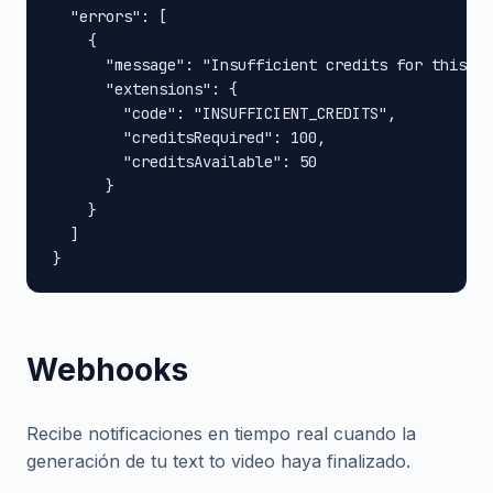
  "errors": [

    {

      "message": "Insufficient credits for this op
      "extensions": {

        "code": "INSUFFICIENT_CREDITS",

        "creditsRequired": 100,

        "creditsAvailable": 50

      }

    }

  ]

}
Webhooks
Recibe notificaciones en tiempo real cuando la
generación de tu text to video haya finalizado.