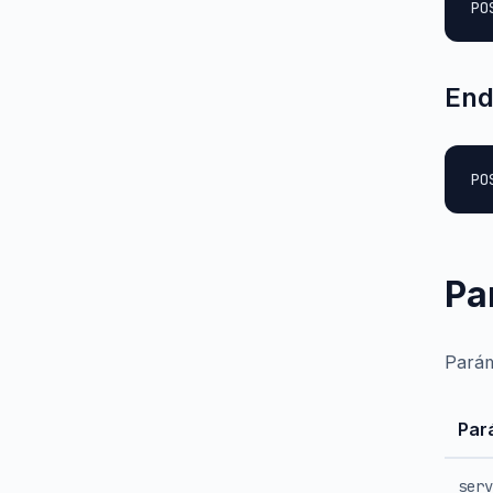
PO
End
PO
Pa
Parám
Par
serv