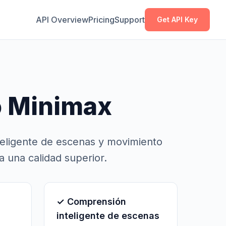
Copiar
Copiar
API Overview
Pricing
Support
Get API Key
o Minimax
eligente de escenas y movimiento
a una calidad superior.
✓ Comprensión
inteligente de escenas