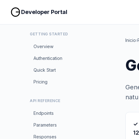
Developer Portal
GETTING STARTED
Inicio
›
Overview
Authentication
G
Quick Start
Pricing
Gene
natu
API REFERENCE
Endpoints
✓
Parameters
1
Responses