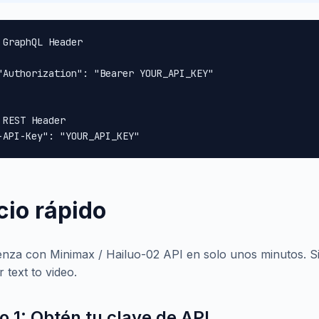
 GraphQL Header

"Authorization": "Bearer YOUR_API_KEY"

 REST Header

-API-Key": "YOUR_API_KEY"
icio rápido
nza con Minimax / Hailuo-02 API en solo unos minutos. Si
 text to video.
o 1: Obtén tu clave de API