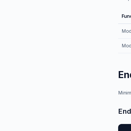
Fun
Mod
Mod
En
Minim
End