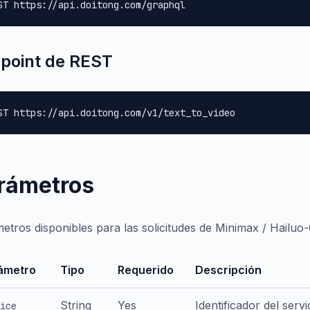
ST https://api.doitong.com/graphql
point de REST
ST https://api.doitong.com/v1/text_to_video
rámetros
etros disponibles para las solicitudes de Minimax / Hailuo
ámetro
Tipo
Requerido
Descripción
String
Yes
Identificador del serv
ice