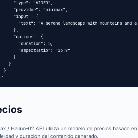
      "type": "VIDEO",

      "provider": "minimax",

      "input": {

        "text": "A serene landscape with mountains and a 
      },

      "options": {

        "duration": 5,

        "aspectRatio": "16:9"

      }

    }

 }

}'
ecios
ax / Hailuo-02 API utiliza un modelo de precios basado en
ejidad y duración del contenido generado.