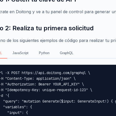
trate en Doitong y ve a tu panel de control para generar u
o 2: Realiza tu primera solicitud
no de los siguientes ejemplos de código para realizar tu pr
L
JavaScript
Python
GraphQL
rl -X POST https://api.doitong.com/graphql \

-H "Content-Type: application/json" \

-H "Authorization: Bearer YOUR_API_KEY" \

-H "Idempotency-Key: unique-request-id-123" \

-d '{

  "query": "mutation Generate($input: GenerateInput!) { 
  "variables": {

    "input": {
