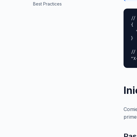
Best Practices
//
{

  
}

//
"X
In
Comie
primer
Pas