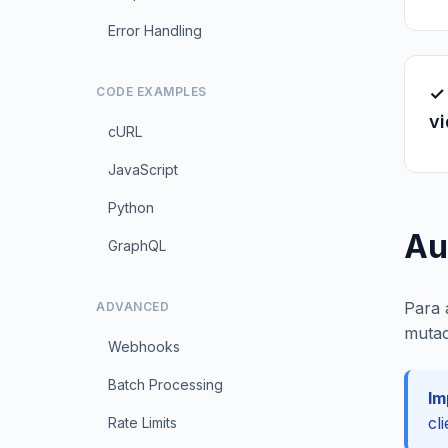
Error Handling
✓
CODE EXAMPLES
v
cURL
JavaScript
Python
Au
GraphQL
Para 
ADVANCED
mutac
Webhooks
Batch Processing
Im
cl
Rate Limits