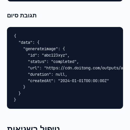
תגובת סיום
{

  "data": {

    "generateimage": {

      "id": "abc123xyz",

      "status": "completed",

      "url": "https://cdn.doitong.com/outputs/abc1
      "duration": null,

      "createdAt": "2024-01-01T00:00:00Z"

    }

  }

}
טיפול בשגיאות