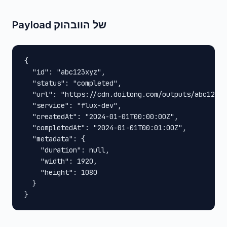
Payload של הוובהוק
{

  "id": "abc123xyz",

  "status": "completed",

  "url": "https://cdn.doitong.com/outputs/abc123xy
  "service": "flux-dev",

  "createdAt": "2024-01-01T00:00:00Z",

  "completedAt": "2024-01-01T00:01:00Z",

  "metadata": {

    "duration": null,

    "width": 1920,

    "height": 1080

  }

}