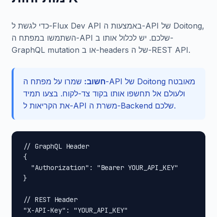
כדי לגשת ל-Flux Dev API באמצעות ה-API של Doitong,
השתמשו במפתח ה-API שלכם. יש לכלול אותו ב-
GraphQL mutation או ב-headers של ה-REST API.
חשוב:
שמרו על מפתח ה-API של Doitong מאובטח
ולעולם אל תחשפו אותו בקוד צד-לקוח. בצעו תמיד
את הקריאות ל-API משרת ה-Backend שלכם.
// GraphQL Header

{

  "Authorization": "Bearer YOUR_API_KEY"

}

// REST Header

"X-API-Key": "YOUR_API_KEY"