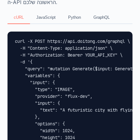
ה-API הראשונה שלכם.
cURL
JavaScript
Python
GraphQL
curl -X POST https://api.doitong.com/graphql \

  -H "Content-Type: application/json" \

  -H "Authorization: Bearer YOUR_API_KEY" \

  -d '{

    "query": "mutation Generate($input: GenerateIn
    "variables": {

      "input": {

        "type": "IMAGE",

        "provider": "flux-dev",

        "input": {

          "text": "A futuristic city with flying c
        },

        "options": {

          "width": 1024,

          "height": 1024
