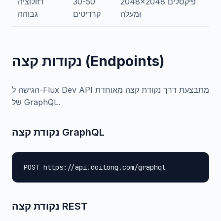
2048x2048 פיקסלים
30-50
רזולוציה
ומעלה
קרדיטים
גבוהה
נקודות קצה (Endpoints)
הגישה ל-Flux Dev API מתבצעת דרך נקודת קצה מאוחדת
של GraphQL.
נקודת קצה GraphQL
POST https://api.doitong.com/graphql
נקודת קצה REST