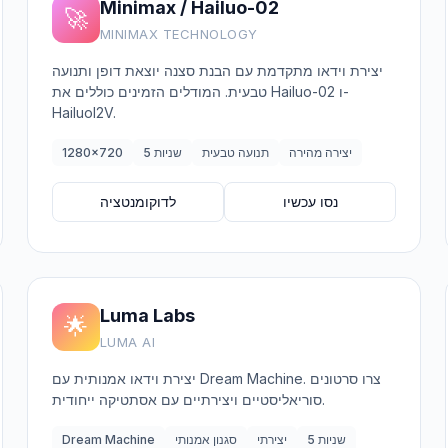
Minimax / Hailuo-02
🚀
MINIMAX TECHNOLOGY
יצירת וידאו מתקדמת עם הבנת סצנה יוצאת דופן ותנועה
טבעית. המודלים הזמינים כוללים את Hailuo-02 ו-
HailuoI2V.
יצירה מהירה
תנועה טבעית
5 שניות
1280x720
נסו עכשיו
לדוקומנטציה
Luma Labs
🌟
LUMA AI
יצירת וידאו אמנותית עם Dream Machine. צרו סרטונים
סוריאליסטיים ויצירתיים עם אסתטיקה ייחודית.
5 שניות
יצירתי
סגנון אמנותי
Dream Machine