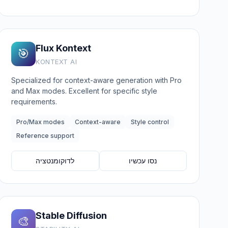
Flux Kontext
🎯
KONTEXT AI
Specialized for context-aware generation with Pro
and Max modes. Excellent for specific style
requirements.
Pro/Max modes
Context-aware
Style control
Reference support
נסו עכשיו
לדוקומנטציה
Stable Diffusion
🎨