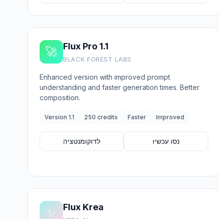
Flux Pro 1.1
🚀
BLACK FOREST LABS
Enhanced version with improved prompt
understanding and faster generation times. Better
composition.
Version 1.1
250 credits
Faster
Improved
נסו עכשיו
לדוקומנטציה
Flux Krea
✨