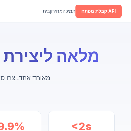
קבלת מפתח API
תמיכה
מחירון
בית
ערכת API מלאה לי
9.9%
<2s