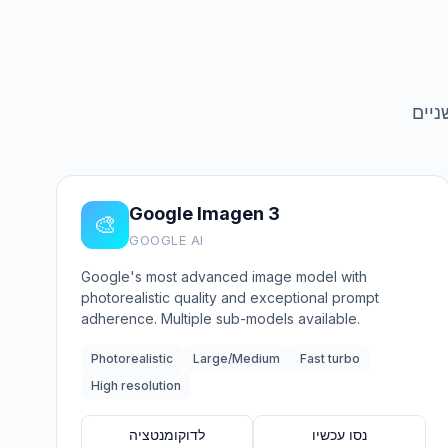
ניים
Google Imagen 3
🎨
GOOGLE AI
Google's most advanced image model with
photorealistic quality and exceptional prompt
adherence. Multiple sub-models available.
Photorealistic
Large/Medium
Fast turbo
High resolution
נסו עכשיו
לדוקומנטציה