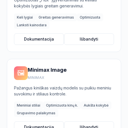
kokybės lygiais greitam generavimui.
Keli lygiai
Greitas generavimas
Optimizuota
Lanksti kainodara
Dokumentacija
Išbandyti
Minimax Image
🖼️
MINIMAX
Pažangus kiniškas vaizdų modelis su puikiu meniniu
suvokimu ir stiliaus kontrole.
Meniniai stiliai
Optimizuota kinų k.
Aukšta kokybė
Grupavimo palaikymas
Dokumentacija
Išbandyti