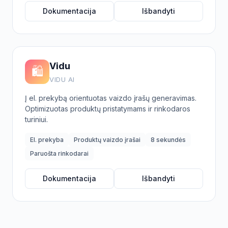
Dokumentacija
Išbandyti
Vidu
🛍️
VIDU AI
Į el. prekybą orientuotas vaizdo įrašų generavimas.
Optimizuotas produktų pristatymams ir rinkodaros
turiniui.
El. prekyba
Produktų vaizdo įrašai
8 sekundės
Paruošta rinkodarai
Dokumentacija
Išbandyti