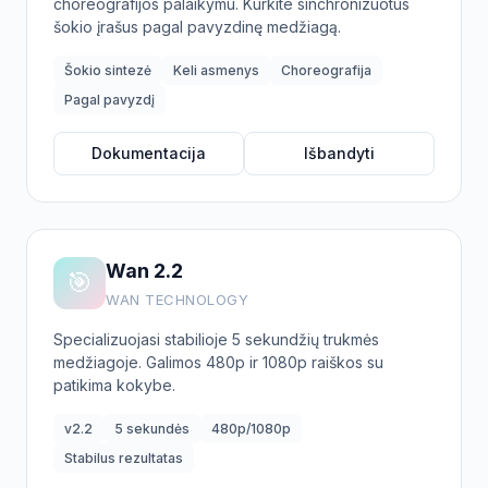
choreografijos palaikymu. Kurkite sinchronizuotus
šokio įrašus pagal pavyzdinę medžiagą.
Šokio sintezė
Keli asmenys
Choreografija
Pagal pavyzdį
Dokumentacija
Išbandyti
Wan 2.2
🎯
WAN TECHNOLOGY
Specializuojasi stabilioje 5 sekundžių trukmės
medžiagoje. Galimos 480p ir 1080p raiškos su
patikima kokybe.
v2.2
5 sekundės
480p/1080p
Stabilus rezultatas