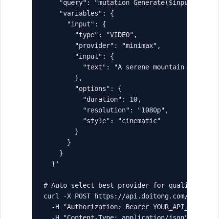
    "query": "mutation Generate($input: Gener
    "variables": {

      "input": {

        "type": "VIDEO",

        "provider": "minimax",

        "input": {

          "text": "A serene mountain landscap
        },

        "options": {

          "duration": 10,

          "resolution": "1080p",

          "style": "cinematic"

        }

      }

    }

  }'

# Auto-select best provider for quality

curl -X POST https://api.doitong.com/graphql 
  -H "Authorization: Bearer YOUR_API_KEY" \

  -H "Content-Type: application/json" \
