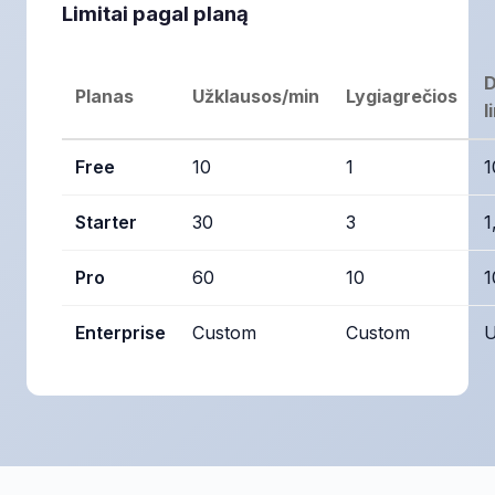
Limitai pagal planą
D
Planas
Užklausos/min
Lygiagrečios
l
Free
10
1
1
Starter
30
3
1
Pro
60
10
1
Enterprise
Custom
Custom
U