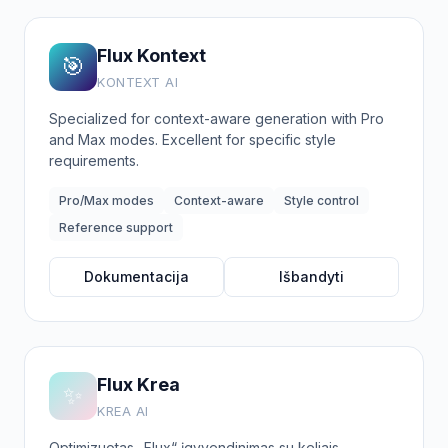
Flux Kontext
🎯
KONTEXT AI
Specialized for context-aware generation with Pro
and Max modes. Excellent for specific style
requirements.
Pro/Max modes
Context-aware
Style control
Reference support
Dokumentacija
Išbandyti
Flux Krea
✨
KREA AI
Optimizuotas „Flux“ įgyvendinimas su keliais