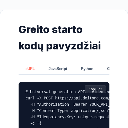
Greito starto
kodų pavyzdžiai
cURL
JavaScript
Python
GraphQL
Kopijuoti
# Universal generation API - Video example

curl -X POST https://api.doitong.com/graphql 
  -H "Authorization: Bearer YOUR_API_KEY" \

  -H "Content-Type: application/json" \

  -H "Idempotency-Key: unique-request-id-123"
  -d '{
