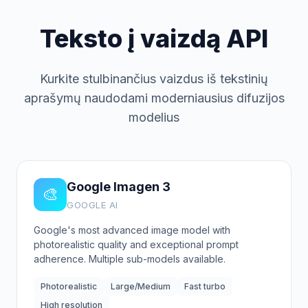
Teksto į vaizdą API
Kurkite stulbinančius vaizdus iš tekstinių
aprašymų naudodami moderniausius difuzijos
modelius
Google Imagen 3
🎨
GOOGLE AI
Google's most advanced image model with
photorealistic quality and exceptional prompt
adherence. Multiple sub-models available.
Photorealistic
Large/Medium
Fast turbo
High resolution