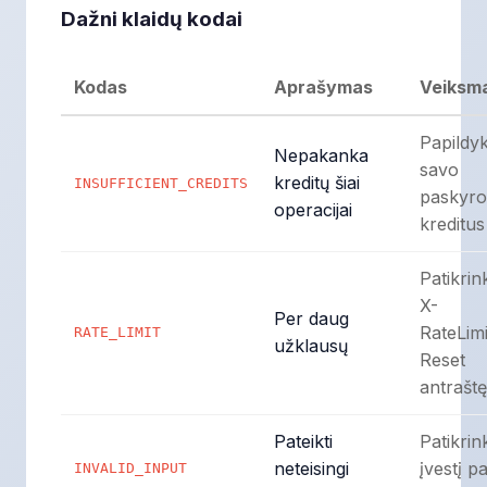
Dažni klaidų kodai
Kodas
Aprašymas
Veiksm
Papildyk
Nepakanka
savo
kreditų šiai
INSUFFICIENT_CREDITS
paskyro
operacijai
kreditus
Patikrin
X-
Per daug
RateLimi
RATE_LIMIT
užklausų
Reset
antraštę
Pateikti
Patikrin
neteisingi
įvestį p
INVALID_INPUT