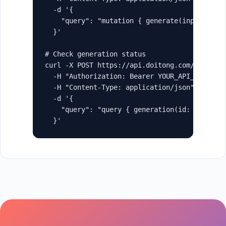
  -d '{

    "query": "mutation { generate(input: { ty
  }'

# Check generation status

curl -X POST https://api.doitong.com/graphql 
  -H "Authorization: Bearer YOUR_API_KEY" \

  -H "Content-Type: application/json" \

  -d '{

    "query": "query { generation(id: \"gen_ab
  }'