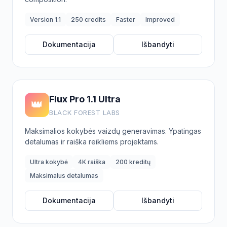
Version 1.1
250 credits
Faster
Improved
Dokumentacija
Išbandyti
Flux Pro 1.1 Ultra
👑
BLACK FOREST LABS
Maksimalios kokybės vaizdų generavimas. Ypatingas
detalumas ir raiška reikliems projektams.
Ultra kokybė
4K raiška
200 kreditų
Maksimalus detalumas
Dokumentacija
Išbandyti