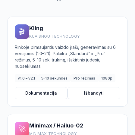
Kling
🎬
KUAISHOU TECHNOLOGY
Rinkoje pirmaujantis vaizdo įrašų generavimas su 6
versijomis (1.0–2.1). Palaiko „Standard“ ir „Pro“
režimus, 5–10 sek. trukmę, išskirtinis judesių
nuoseklumas.
v1.0 – v2.1
5–10 sekundės
Pro režimas
1080p
Dokumentacija
Išbandyti
Minimax / Hailuo-02
🚀
MINIMAX TECHNOLOGY