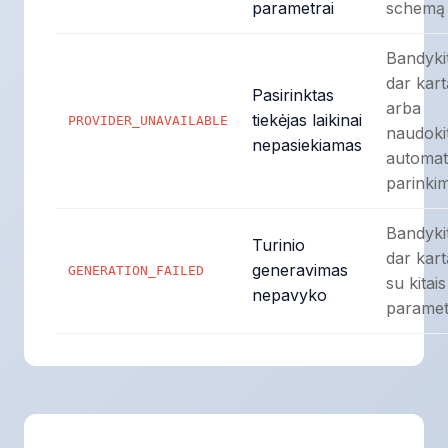
parametrai
schemą
Bandyki
dar kart
Pasirinktas
arba
tiekėjas laikinai
PROVIDER_UNAVAILABLE
naudoki
nepasiekiamas
automat
parinki
Bandyki
Turinio
dar kart
generavimas
GENERATION_FAILED
su kitais
nepavyko
paramet