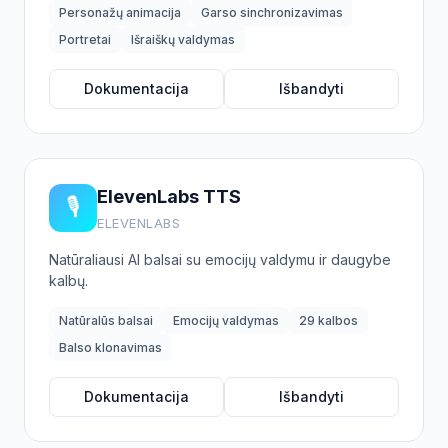
Personažų animacija
Garso sinchronizavimas
Portretai
Išraiškų valdymas
Dokumentacija
Išbandyti
ElevenLabs TTS
🎙️
ELEVENLABS
Natūraliausi AI balsai su emocijų valdymu ir daugybe
kalbų.
Natūralūs balsai
Emocijų valdymas
29 kalbos
Balso klonavimas
Dokumentacija
Išbandyti