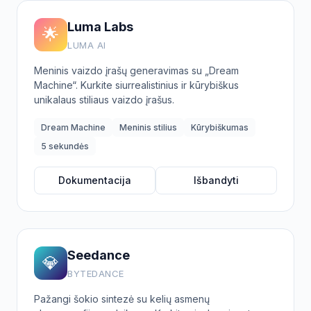
Luma Labs
🌟
LUMA AI
Meninis vaizdo įrašų generavimas su „Dream
Machine“. Kurkite siurrealistinius ir kūrybiškus
unikalaus stiliaus vaizdo įrašus.
Dream Machine
Meninis stilius
Kūrybiškumas
5 sekundės
Dokumentacija
Išbandyti
Seedance
💎
BYTEDANCE
Pažangi šokio sintezė su kelių asmenų