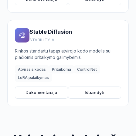
Stable Diffusion
🎨
STABILITY AI
Rinkos standartu tapęs atvirojo kodo modelis su
plačiomis pritaikymo galimybėmis.
Atvirasis kodas
Pritaikoma
ControlNet
LoRA palaikymas
Dokumentacija
Išbandyti