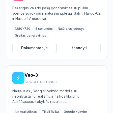
Pažangus vaizdo įrašų generavimas su puikiu
scenos suvokimu ir natūraliu judesiu. Galimi Hailuo-02
ir HailuoI2V modeliai.
1280x720
5 sekundės
Natūralus judesys
Greitas generavimas
Dokumentacija
Išbandyti
Veo-3
⚡
GOOGLE DEEPMIND
Naujausias „Google“ vaizdo modelis su
neprilygstamu realizmu ir fizikos tikslumu.
Aukščiausios kokybės rezultatas.
Itin realistiškas
Tiksli fizika
Google kokybė