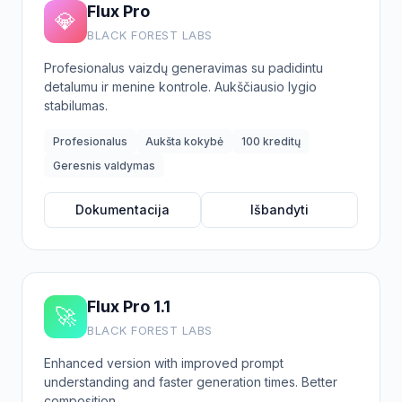
Flux Pro
💎
BLACK FOREST LABS
Profesionalus vaizdų generavimas su padidintu
detalumu ir menine kontrole. Aukščiausio lygio
stabilumas.
Profesionalus
Aukšta kokybė
100 kreditų
Geresnis valdymas
Dokumentacija
Išbandyti
Flux Pro 1.1
🚀
BLACK FOREST LABS
Enhanced version with improved prompt
understanding and faster generation times. Better
composition.