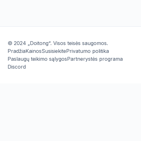
© 2024 „Doitong“. Visos teisės saugomos.
Pradžia
Kainos
Susisiekite
Privatumo politika
Paslaugų teikimo sąlygos
Partnerystės programa
Discord