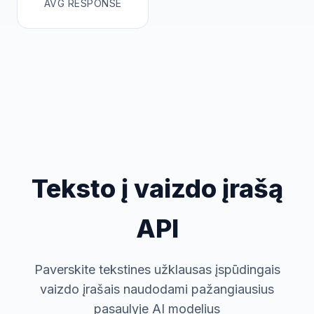
AVG RESPONSE
Teksto į vaizdo įrašą
API
Paverskite tekstines užklausas įspūdingais
vaizdo įrašais naudodami pažangiausius
pasaulyje AI modelius