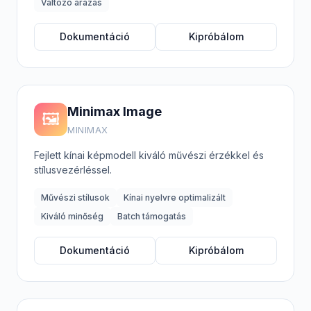
Változó árazás
Dokumentáció
Kipróbálom
Minimax Image
🖼️
MINIMAX
Fejlett kínai képmodell kiváló művészi érzékkel és
stílusvezérléssel.
Művészi stílusok
Kínai nyelvre optimalizált
Kiváló minőség
Batch támogatás
Dokumentáció
Kipróbálom