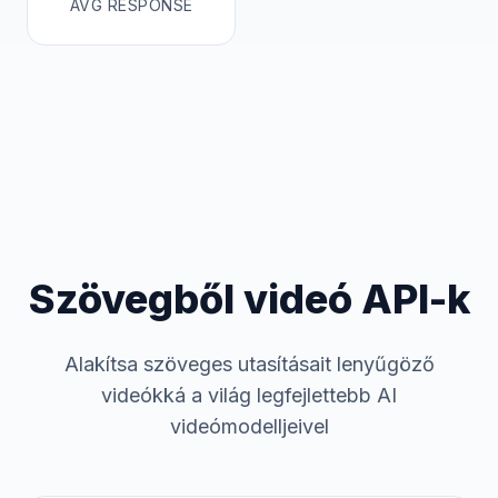
AVG RESPONSE
Szövegből videó API-k
Alakítsa szöveges utasításait lenyűgöző
videókká a világ legfejlettebb AI
videómodelljeivel