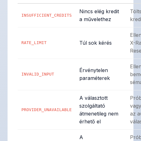
Nincs elég kredit
Tölts
INSUFFICIENT_CREDITS
a művelethez
kred
Elle
Túl sok kérés
X-Ra
RATE_LIMIT
Rese
Elle
Érvénytelen
beme
INVALID_INPUT
paraméterek
séma
A választott
Prób
szolgáltató
vagy
PROVIDER_UNAVAILABLE
átmenetileg nem
az a
érhető el
vála
A
Prób