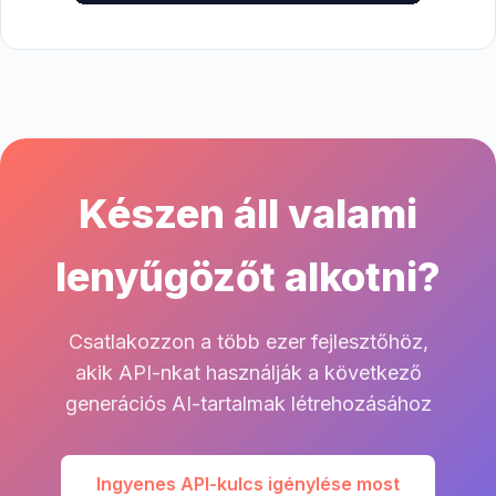
Készen áll valami
lenyűgözőt alkotni?
Csatlakozzon a több ezer fejlesztőhöz,
akik API-nkat használják a következő
generációs AI-tartalmak létrehozásához
Ingyenes API-kulcs igénylése most