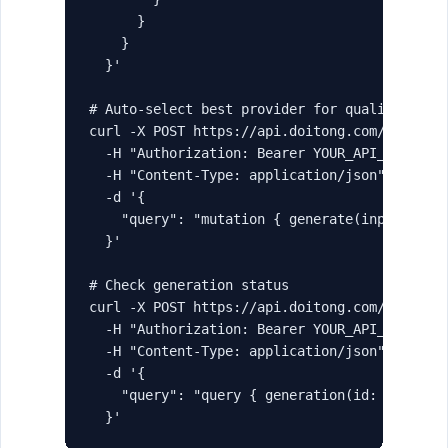
      }

    }

  }'

# Auto-select best provider for quality

curl -X POST https://api.doitong.com/graphql 
  -H "Authorization: Bearer YOUR_API_KEY" \

  -H "Content-Type: application/json" \

  -d '{

    "query": "mutation { generate(input: { ty
  }'

# Check generation status

curl -X POST https://api.doitong.com/graphql 
  -H "Authorization: Bearer YOUR_API_KEY" \

  -H "Content-Type: application/json" \

  -d '{

    "query": "query { generation(id: \"gen_ab
  }'