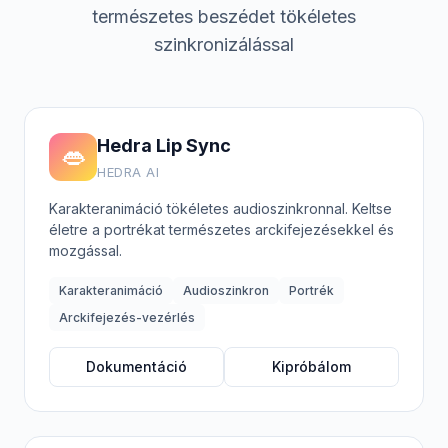
természetes beszédet tökéletes
szinkronizálással
Hedra Lip Sync
👄
HEDRA AI
Karakteranimáció tökéletes audioszinkronnal. Keltse
életre a portrékat természetes arckifejezésekkel és
mozgással.
Karakteranimáció
Audioszinkron
Portrék
Arckifejezés-vezérlés
Dokumentáció
Kipróbálom