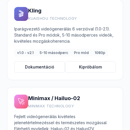
Kling
🎬
KUAISHOU TECHNOLOGY
Iparágvezető videógenerálás 6 verzióval (1.0-2.1).
Standard és Pro módok, 5-10 másodperces videók,
kivételes mozgáskoherencia.
v1.0 - v2.1
5-10 másodperc
Pro mód
1080p
Dokumentáció
Kipróbálom
Minimax / Hailuo-02
🚀
MINIMAX TECHNOLOGY
Fejlett videógenerálás kivételes
jelenetértelmezéssel és természetes mozgással.
Elérhető modellek: Hailuo-02 és HailuoI2V.