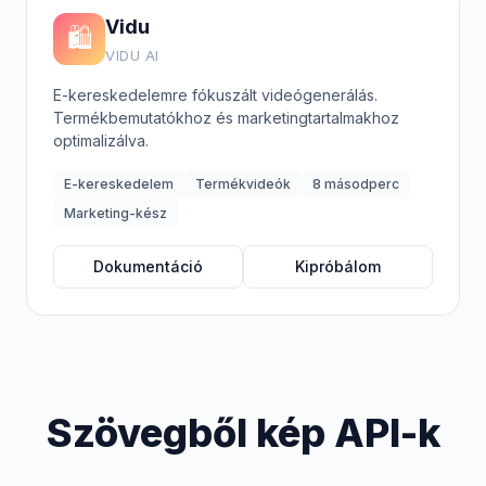
Vidu
🛍️
VIDU AI
E-kereskedelemre fókuszált videógenerálás.
Termékbemutatókhoz és marketingtartalmakhoz
optimalizálva.
E-kereskedelem
Termékvideók
8 másodperc
Marketing-kész
Dokumentáció
Kipróbálom
Szövegből kép API-k