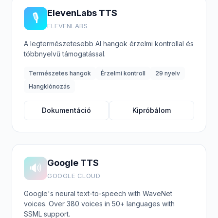
ElevenLabs TTS
🎙️
ELEVENLABS
A legtermészetesebb AI hangok érzelmi kontrollal és
többnyelvű támogatással.
Természetes hangok
Érzelmi kontroll
29 nyelv
Hangklónozás
Dokumentáció
Kipróbálom
Google TTS
🔊
GOOGLE CLOUD
Google's neural text-to-speech with WaveNet
voices. Over 380 voices in 50+ languages with
SSML support.