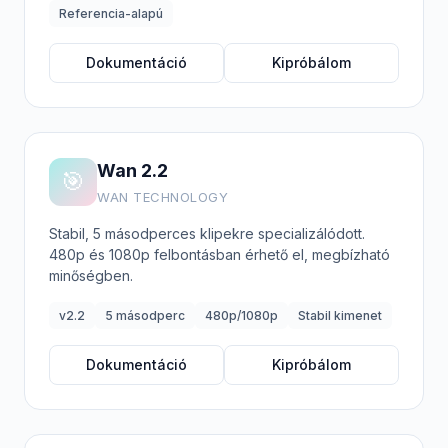
Referencia-alapú
Dokumentáció
Kipróbálom
Wan 2.2
🎯
WAN TECHNOLOGY
Stabil, 5 másodperces klipekre specializálódott.
480p és 1080p felbontásban érhető el, megbízható
minőségben.
v2.2
5 másodperc
480p/1080p
Stabil kimenet
Dokumentáció
Kipróbálom