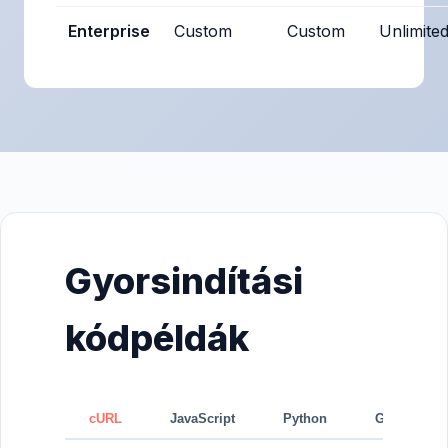
Enterprise
Custom
Custom
Unlimite
Gyorsindítási
kódpéldák
cURL
JavaScript
Python
GraphQL