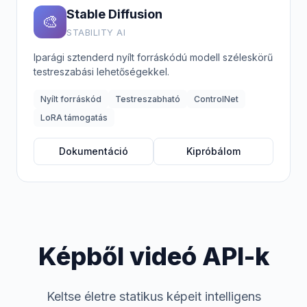
Stable Diffusion
🎨
STABILITY AI
Iparági sztenderd nyílt forráskódú modell széleskörű
testreszabási lehetőségekkel.
Nyílt forráskód
Testreszabható
ControlNet
LoRA támogatás
Dokumentáció
Kipróbálom
Képből videó API-k
Keltse életre statikus képeit intelligens