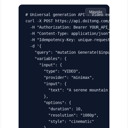
Másolás
# Universal generation API - Video example

curl -X POST https://api.doitong.com/graphql 
  -H "Authorization: Bearer YOUR_API_KEY" \

  -H "Content-Type: application/json" \

  -H "Idempotency-Key: unique-request-id-123"
  -d '{

    "query": "mutation Generate($input: Gener
    "variables": {

      "input": {

        "type": "VIDEO",

        "provider": "minimax",

        "input": {

          "text": "A serene mountain landscap
        },

        "options": {

          "duration": 10,

          "resolution": "1080p",

          "style": "cinematic"

        }
