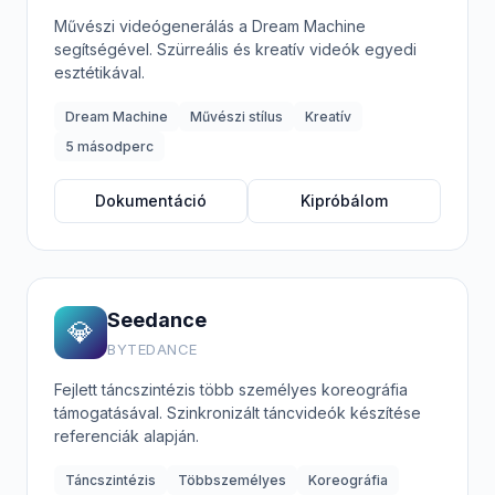
Művészi videógenerálás a Dream Machine
segítségével. Szürreális és kreatív videók egyedi
esztétikával.
Dream Machine
Művészi stílus
Kreatív
5 másodperc
Dokumentáció
Kipróbálom
Seedance
💎
BYTEDANCE
Fejlett táncszintézis több személyes koreográfia
támogatásával. Szinkronizált táncvideók készítése
referenciák alapján.
Táncszintézis
Többszemélyes
Koreográfia