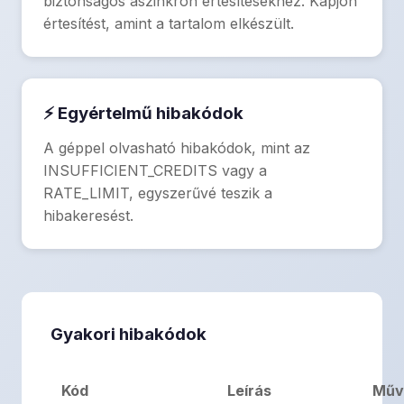
biztonságos aszinkron értesítésekhez. Kapjon
értesítést, amint a tartalom elkészült.
⚡ Egyértelmű hibakódok
A géppel olvasható hibakódok, mint az
INSUFFICIENT_CREDITS vagy a
RATE_LIMIT, egyszerűvé teszik a
hibakeresést.
Gyakori hibakódok
Kód
Leírás
Műv