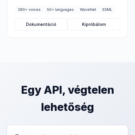
380+ voices
50+ languages
WaveNet
SSML
Dokumentáció
Kipróbálom
Egy API, végtelen
lehetőség