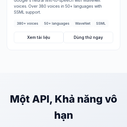
Google's neural text-to-speech with WaveNet
voices. Over 380 voices in 50+ languages with
SSML support.
380+ voices
50+ languages
WaveNet
SSML
Xem tài liệu
Dùng thử ngay
Một API, Khả năng vô
hạn