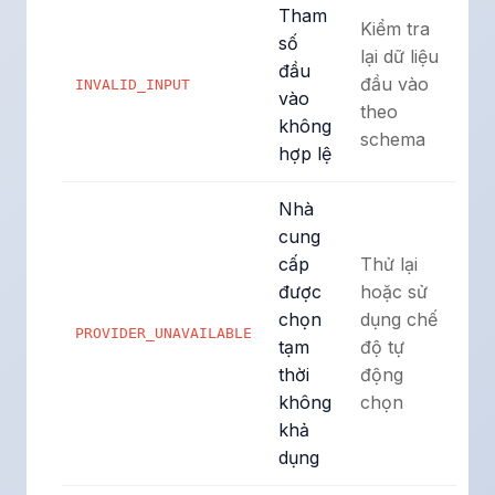
Tham
Kiểm tra
số
lại dữ liệu
đầu
đầu vào
INVALID_INPUT
vào
theo
không
schema
hợp lệ
Nhà
cung
cấp
Thử lại
được
hoặc sử
chọn
dụng chế
PROVIDER_UNAVAILABLE
tạm
độ tự
thời
động
không
chọn
khả
dụng