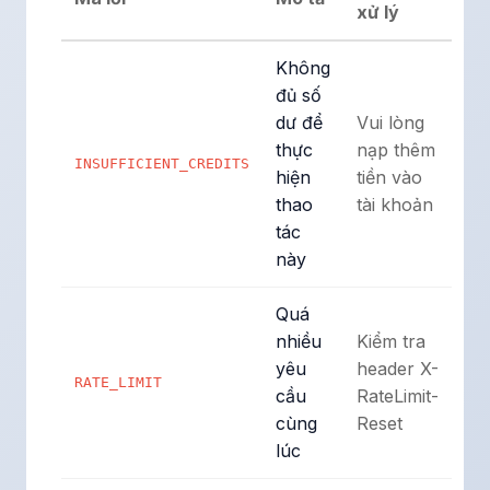
xử lý
Không
đủ số
dư để
Vui lòng
thực
nạp thêm
INSUFFICIENT_CREDITS
hiện
tiền vào
thao
tài khoản
tác
này
Quá
nhiều
Kiểm tra
yêu
header X-
RATE_LIMIT
cầu
RateLimit-
cùng
Reset
lúc