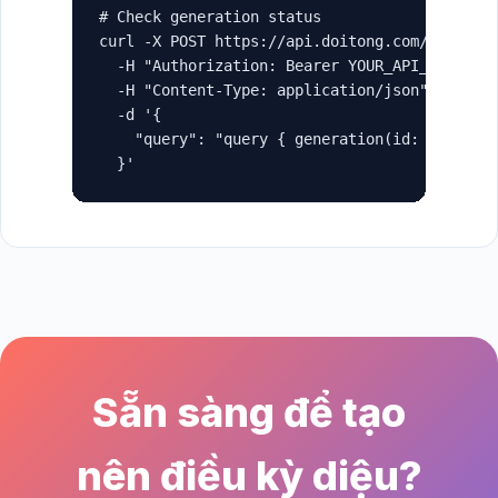
# Check generation status

curl -X POST https://api.doitong.com/graphql 
  -H "Authorization: Bearer YOUR_API_KEY" \

  -H "Content-Type: application/json" \

  -d '{

    "query": "query { generation(id: \"gen_ab
  }'
Sẵn sàng để tạo
nên điều kỳ diệu?