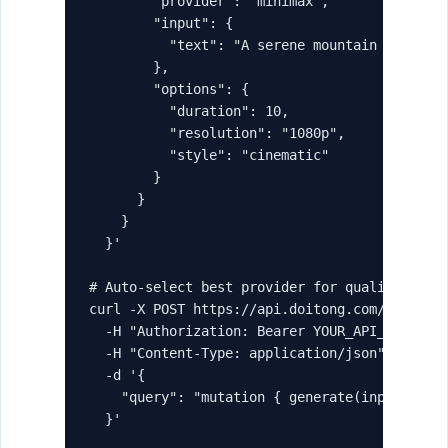
        "provider": "minimax",

        "input": {

          "text": "A serene mountain landscap
        },

        "options": {

          "duration": 10,

          "resolution": "1080p",

          "style": "cinematic"

        }

      }

    }

  }'

# Auto-select best provider for quality

curl -X POST https://api.doitong.com/graphql 
  -H "Authorization: Bearer YOUR_API_KEY" \

  -H "Content-Type: application/json" \

  -d '{

    "query": "mutation { generate(input: { ty
  }'
