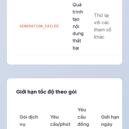
Quá
trình
Thử lại
tạo
với các
nội
GENERATION_FAILED
tham số
dung
khác
thất
bại
Giới hạn tốc độ theo gói
Yêu
Gói dịch
Yêu
cầu
Giới hạn
vụ
cầu/phút
đồng
ngày