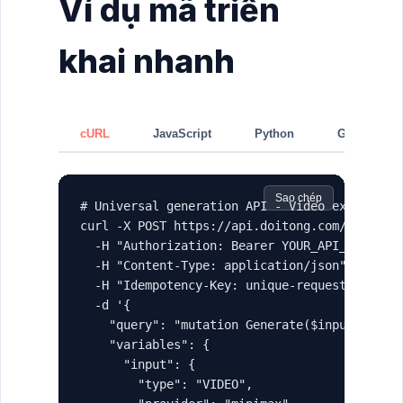
Ví dụ mã triển
khai nhanh
cURL
JavaScript
Python
GraphQL
Sao chép
# Universal generation API - Video example

curl -X POST https://api.doitong.com/graphql 
  -H "Authorization: Bearer YOUR_API_KEY" \

  -H "Content-Type: application/json" \

  -H "Idempotency-Key: unique-request-id-123"
  -d '{

    "query": "mutation Generate($input: Gener
    "variables": {

      "input": {

        "type": "VIDEO",
