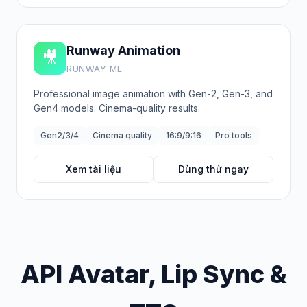
Runway Animation
🎥
RUNWAY ML
Professional image animation with Gen-2, Gen-3, and
Gen4 models. Cinema-quality results.
Gen2/3/4
Cinema quality
16:9/9:16
Pro tools
Xem tài liệu
Dùng thử ngay
API Avatar, Lip Sync &