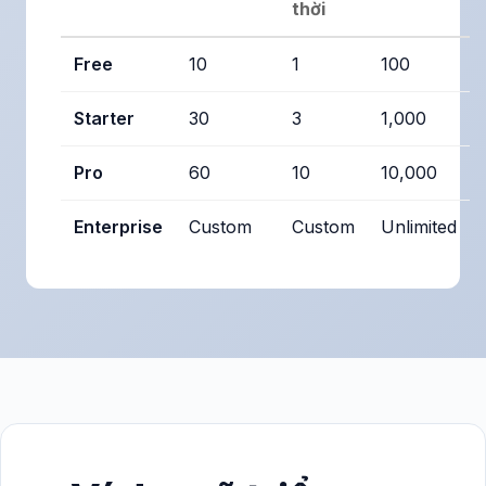
thời
Free
10
1
100
Starter
30
3
1,000
Pro
60
10
10,000
Enterprise
Custom
Custom
Unlimited