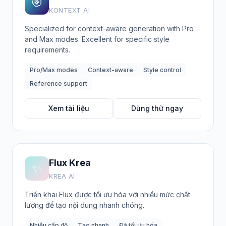
🎯
KONTEXT AI
Specialized for context-aware generation with Pro
and Max modes. Excellent for specific style
requirements.
Pro/Max modes
Context-aware
Style control
Reference support
Xem tài liệu
Dùng thử ngay
Flux Krea
✨
KREA AI
Triển khai Flux được tối ưu hóa với nhiều mức chất
lượng để tạo nội dung nhanh chóng.
Nhiều cấp độ
Tạo nhanh
Đã tối ưu hóa