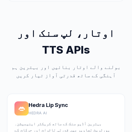
اوتار، لپ سنک اور
TTS APIs
بولنے والے اوتار بنائیں اور بہترین ہم
آہنگی کے ساتھ قدرتی آواز تیار کریں
Hedra Lip Sync
👄
HEDRA AI
بہترین آڈیو سنک کے ساتھ کریکٹر اینیمیشن۔
پورٹریٹ تصاویر میں قدرتی تاثرات اور حرکات کے