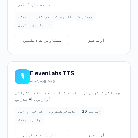
ساتھ جان ڈالیں۔
پورٹریٹ
آڈیو سنک
کریکٹر اینیمیشن
تاثرات پر کنٹرول
آزمائیں
دستاویزات دیکھیں
ElevenLabs TTS
🎙️
ELEVENLABS
جذباتی کنٹرول اور متعدد زبانوں کے ساتھ انتہائی
قدرتی AI آوازیں۔
29 زبانیں
جذباتی کنٹرول
قدرتی آوازیں
وائس کلوننگ
آزمائیں
دستاویزات دیکھیں