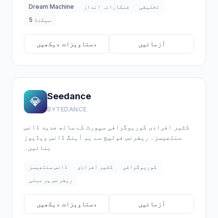
تخلیقی
فنکارانہ انداز
Dream Machine
5 سیکنڈ
آزمائیں
دستاویزات دیکھیں
Seedance
💎
BYTEDANCE
کثیر افرادی کوریوگرافی سپورٹ کے ساتھ جدید ڈانس
سنتھیسز۔ ریفرنس فوٹیج سے ہم آہنگ ڈانس ویڈیوز
بنائیں۔
کوریوگرافی
کثیر افرادی
ڈانس سنتھیسز
ریفرنس پر مبنی
آزمائیں
دستاویزات دیکھیں