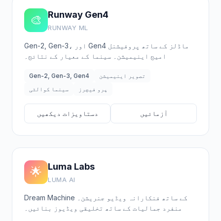
Runway Gen4
🎨
RUNWAY ML
Gen-2, Gen-3، اور Gen4 ماڈلز کے ساتھ پروفیشنل
امیج اینیمیشن۔ سینما کے معیار کے نتائج۔
تصویر اینیمیشن
Gen-2, Gen-3, Gen4
پرو فیچرز
سینما کوالٹی
آزمائیں
دستاویزات دیکھیں
Luma Labs
🌟
LUMA AI
Dream Machine کے ساتھ فنکارانہ ویڈیو جنریشن۔
منفرد جمالیات کے ساتھ تخلیقی ویڈیوز بنائیں۔