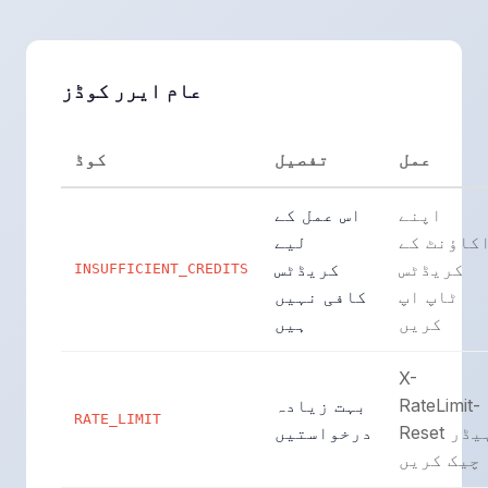
عام ایرر کوڈز
عمل
تفصیل
کوڈ
اپنے
اس عمل کے
کاؤنٹ کے
لیے
کریڈٹس
کریڈٹس
INSUFFICIENT_CREDITS
ٹاپ اپ
کافی نہیں
کریں
ہیں
X-
RateLimit-
بہت زیادہ
RATE_LIMIT
Reset ہیڈر
درخواستیں
چیک کریں