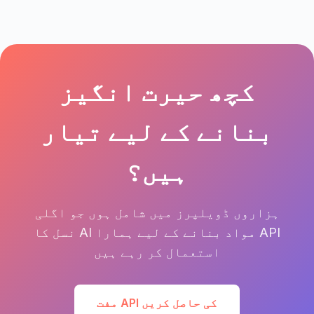
کچھ حیرت انگیز
بنانے کے لیے تیار
ہیں؟
ہزاروں ڈویلپرز میں شامل ہوں جو اگلی
نسل کا AI مواد بنانے کے لیے ہمارا API
استعمال کر رہے ہیں
مفت API کی حاصل کریں