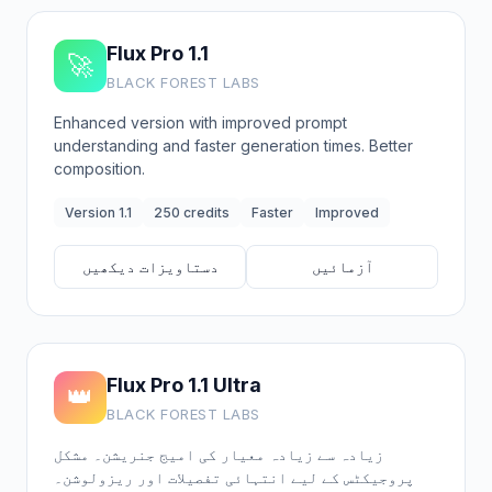
Flux Pro 1.1
🚀
BLACK FOREST LABS
Enhanced version with improved prompt
understanding and faster generation times. Better
composition.
Version 1.1
250 credits
Faster
Improved
آزمائیں
دستاویزات دیکھیں
Flux Pro 1.1 Ultra
👑
BLACK FOREST LABS
زیادہ سے زیادہ معیار کی امیج جنریشن۔ مشکل
پروجیکٹس کے لیے انتہائی تفصیلات اور ریزولوشن۔