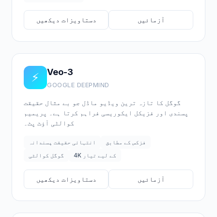
آزمائیں
دستاویزات دیکھیں
Veo-3
⚡
GOOGLE DEEPMIND
گوگل کا تازہ ترین ویڈیو ماڈل جو بے مثال حقیقت
پسندی اور فزیکل ایکوریسی فراہم کرتا ہے۔ پریمیم
کوالٹی آؤٹ پٹ۔
فزکس کے مطابق
انتہائی حقیقت پسندانہ
4K کے لیے تیار
گوگل کوالٹی
آزمائیں
دستاویزات دیکھیں