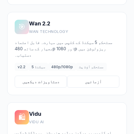
Wan 2.2
🎯
WAN TECHNOLOGY
مستحکم 5 سیکنڈ کے کلپس میں مہارت۔ قابل اعتماد
معیار کے ساتھ 480p اور 1080p ریزولوشن میں
دستیاب۔
مستحکم آؤٹ پٹ
480p/1080p
5 سیکنڈ
v2.2
آزمائیں
دستاویزات دیکھیں
Vidu
🛍️
VIDU AI
ای کامرس پر مرکوز ویڈیو جنریشن۔ پروڈکٹ شوکیس