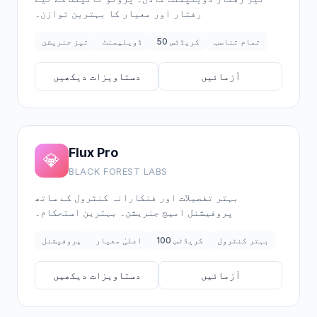
رفتار اور معیار کا بہترین توازن۔
تمام تناسب
50 کریڈٹس
ڈویلپمنٹ
تیز جنریشن
آزمائیں
دستاویزات دیکھیں
Flux Pro
💎
BLACK FOREST LABS
بہتر تفصیلات اور فنکارانہ کنٹرول کے ساتھ
پروفیشنل امیج جنریشن۔ بہترین استحکام۔
بہتر کنٹرول
100 کریڈٹس
اعلیٰ معیار
پروفیشنل
آزمائیں
دستاویزات دیکھیں