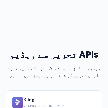
تحریر سے ویڈیو APIs
دنیا کے جدید ترین AI ویڈیو ماڈلز کے ساتھ
اپنی تحریر کو شاندار ویڈیوز میں بدلیں
Kling
🎬
KUAISHOU TECHNOLOGY