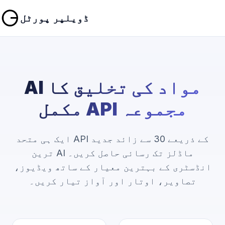
ڈویلپر پورٹل
AI مواد کی تخلیق کا
مکمل API مجموعہ
ایک ہی متحد API کے ذریعے 30 سے زائد جدید
ترین AI ماڈلز تک رسائی حاصل کریں۔
انڈسٹری کے بہترین معیار کے ساتھ ویڈیوز،
تصاویر، اوتار اور آواز تیار کریں۔