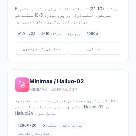
6 ورژنز (1.0-2.1) کے ساتھ انڈسٹری کی بہترین ویڈیو
جنریشن۔ اسٹینڈرڈ اور پرو موڈز، 5-10 سیکنڈ کی
ویڈیوز، اور بہترین موشن کوہیرنس۔
1080p
پرو موڈ
5-10 سیکنڈ
v1.0 - v2.1
آزمائیں
دستاویزات دیکھیں
Minimax / Hailuo-02
🚀
MINIMAX TECHNOLOGY
منظر کی بہترین سمجھ اور قدرتی حرکت کے ساتھ جدید
ویڈیو جنریشن۔ دستیاب ماڈلز میں Hailuo-02 اور
HailuoI2V شامل ہیں۔
قدرتی حرکت
5 سیکنڈ
1280x720
تیز رفتار جنریشن