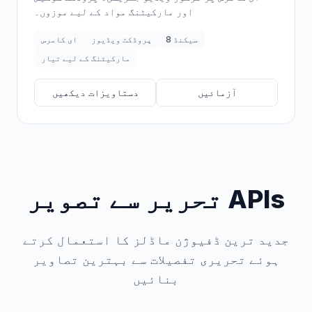
اور مارکیٹنگ مواد کے لیے موزوں۔
8 سیکنڈ
پروڈکٹ ویڈیوز
ای کامرس
مارکیٹنگ کے لیے تیار
آزمائیں
دستاویزات دیکھیں
تحریر سے تصویر APIs
جدید ترین ڈفیوژن ماڈلز کا استعمال کرتے
ہوئے تحریری تفصیلات سے بہترین تصاویر
بنائیں