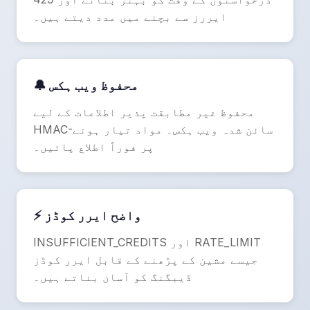
ایررز سے بچنے میں مدد دیتے ہیں۔
🔔 محفوظ ویب ہکس
محفوظ غیر مطابقت پذیر اطلاعات کے لیے
HMAC-سائن شدہ ویب ہکس۔ مواد تیار ہونے
پر فوراً اطلاع پائیں۔
⚡ واضح ایرر کوڈز
INSUFFICIENT_CREDITS اور RATE_LIMIT
جیسے مشین کے پڑھنے کے قابل ایرر کوڈز
ڈیبگنگ کو آسان بناتے ہیں۔