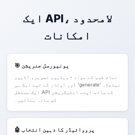
ایک API، لامحدود
امکانات
🎯 یونیورسل جنریشن
تمام قسم کے مواد - ویڈیو، تصویر، آڈیو،
اور اوتار کے لیے ایک ہی 'generate' میتھڈ۔
ایک مستقل API کے ساتھ اپنے انٹیگریشن
کو سادہ بنائیں۔
🤖 پرووائیڈر کا ذہین انتخاب