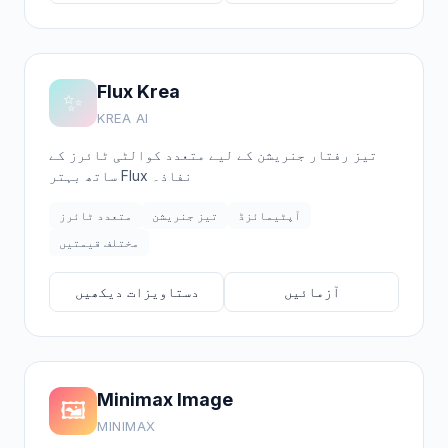
Flux Krea
✨
KREA AI
تیز رفتار جنریشن کے لیے متعدد کوالٹی ٹائرز کے
ساتھ بہتر Flux نفاذ۔
آپٹیمائزڈ
تیز جنریشن
متعدد ٹائرز
مختلف قیمتیں
آزمائیں
دستاویزات دیکھیں
Minimax Image
🖼️
MINIMAX