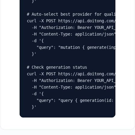
  }'

# Auto-select best provider for quality

curl -X POST https://api.doitong.com/graphql 
  -H "Authorization: Bearer YOUR_API_KEY" \

  -H "Content-Type: application/json" \

  -d '{

    "query": "mutation { generate(input: { ty
  }'

# Check generation status

curl -X POST https://api.doitong.com/graphql 
  -H "Authorization: Bearer YOUR_API_KEY" \

  -H "Content-Type: application/json" \

  -d '{

    "query": "query { generation(id: \"gen_ab
  }'