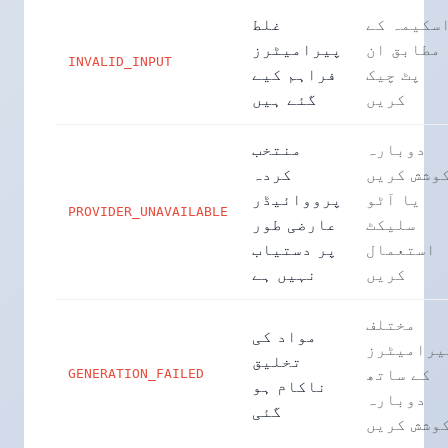
سکیمہ کے
غلط
مطابق ان
پیرامیٹرز
INVALID_INPUT
پٹ چیک
فراہم کیے
کریں
گئے ہیں
دوبارہ
منتخب
وشش کریں
کردہ
یا آٹو
پرووائیڈر
PROVIDER_UNAVAILABLE
سلیکٹ
عارضی طور
استعمال
پر دستیاب
کریں
نہیں ہے
مختلف
مواد کی
یرامیٹرز
تخلیق
کے ساتھ
GENERATION_FAILED
ناکام ہو
دوبارہ
گئی
وشش کریں