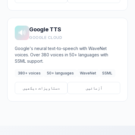
Google TTS
🔊
GOOGLE CLOUD
Google's neural text-to-speech with WaveNet
voices. Over 380 voices in 50+ languages with
SSML support.
380+ voices
50+ languages
WaveNet
SSML
آزمائیں
دستاویزات دیکھیں