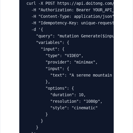
curl -X POST https://api.doitong.com/graphql 
  -H "Authorization: Bearer YOUR_API_KEY" \

  -H "Content-Type: application/json" \

  -H "Idempotency-Key: unique-request-id-123"
  -d '{

    "query": "mutation Generate($input: Gener
    "variables": {

      "input": {

        "type": "VIDEO",

        "provider": "minimax",

        "input": {

          "text": "A serene mountain landscap
        },

        "options": {

          "duration": 10,

          "resolution": "1080p",

          "style": "cinematic"

        }

      }

    }
