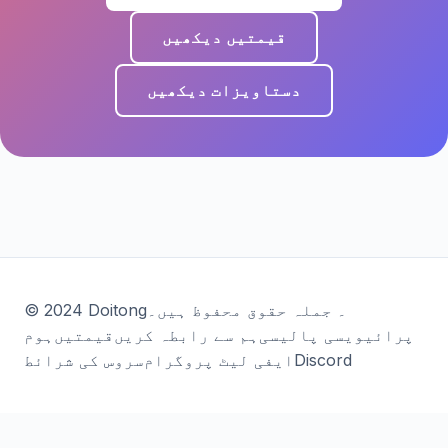
قیمتیں دیکھیں
دستاویزات دیکھیں
© 2024 Doitong۔ جملہ حقوق محفوظ ہیں۔
پرائیویسی پالیسی
ہم سے رابطہ کریں
قیمتیں
ہوم
Discord
ایفی لیٹ پروگرام
سروس کی شرائط