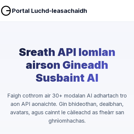
Portal Luchd-leasachaidh
Sreath API Iomlan
airson Gineadh
Susbaint AI
Faigh cothrom air 30+ modalan AI adhartach tro
aon API aonaichte. Gin bhideothan, dealbhan,
avatars, agus cainnt le càileachd as fheàrr san
ghnìomhachas.