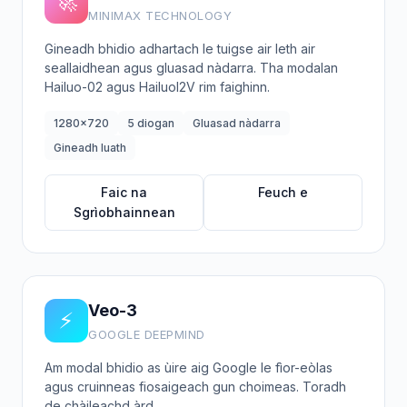
🚀
MINIMAX TECHNOLOGY
Gineadh bhidio adhartach le tuigse air leth air
seallaidhean agus gluasad nàdarra. Tha modalan
Hailuo-02 agus HailuoI2V rim faighinn.
1280x720
5 diogan
Gluasad nàdarra
Gineadh luath
Faic na
Feuch e
Sgrìobhainnean
Veo-3
⚡
GOOGLE DEEPMIND
Am modal bhidio as ùire aig Google le fìor-eòlas
agus cruinneas fiosaigeach gun choimeas. Toradh
de chàileachd àrd.