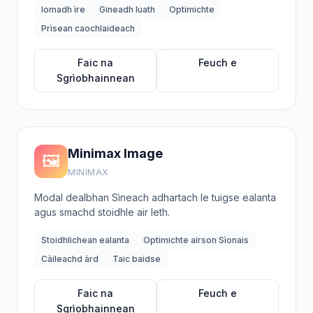
Iomadh ìre
Gineadh luath
Optimichte
Prìsean caochlaideach
Faic na
Feuch e
Sgrìobhainnean
Minimax Image
🖼️
MINIMAX
Modal dealbhan Sìneach adhartach le tuigse ealanta
agus smachd stoidhle air leth.
Stoidhlichean ealanta
Optimichte airson Sìonais
Càileachd àrd
Taic baidse
Faic na
Feuch e
Sgrìobhainnean