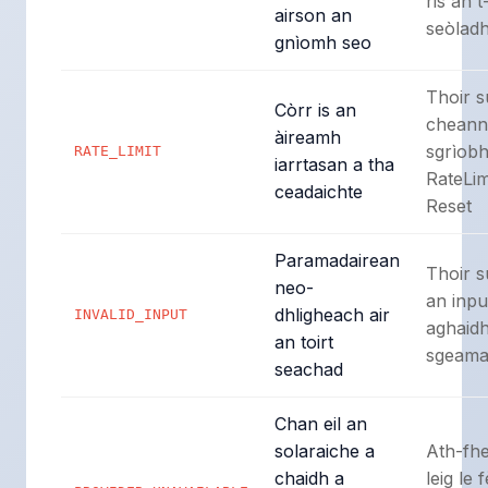
ris an t
airson an
seòlad
gnìomh seo
Thoir sù
Còrr is an
cheann
àireamh
sgrìobh
RATE_LIMIT
iarrtasan a tha
RateLim
ceadaichte
Reset
Paramadairean
Thoir sù
neo-
an inpu
dhligheach air
INVALID_INPUT
aghaid
an toirt
sgeam
seachad
Chan eil an
solaraiche a
Ath-fh
chaidh a
leig le 