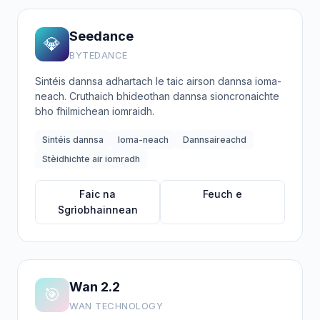
Seedance
💎
BYTEDANCE
Sintéis dannsa adhartach le taic airson dannsa ioma-
neach. Cruthaich bhideothan dannsa sioncronaichte
bho fhilmichean iomraidh.
Sintéis dannsa
Ioma-neach
Dannsaireachd
Stèidhichte air iomradh
Faic na
Feuch e
Sgrìobhainnean
Wan 2.2
🎯
WAN TECHNOLOGY