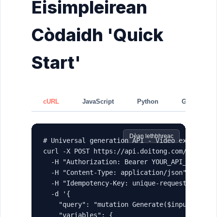
Eisimpleirean
Còdaidh 'Quick
Start'
cURL
JavaScript
Python
GraphQL
Dèan lethbhreac
# Universal generation API - Video example

curl -X POST https://api.doitong.com/graphql 
  -H "Authorization: Bearer YOUR_API_KEY" \

  -H "Content-Type: application/json" \

  -H "Idempotency-Key: unique-request-id-123"
  -d '{

    "query": "mutation Generate($input: Gener
    "variables": {
