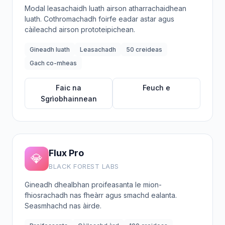
Modal leasachaidh luath airson atharrachaidhean
luath. Cothromachadh foirfe eadar astar agus
càileachd airson prototeipichean.
Gineadh luath
Leasachadh
50 creideas
Gach co-mheas
Faic na
Feuch e
Sgrìobhainnean
Flux Pro
💎
BLACK FOREST LABS
Gineadh dhealbhan proifeasanta le mion-
fhiosrachadh nas fheàrr agus smachd ealanta.
Seasmhachd nas àirde.