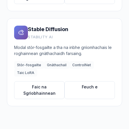
Stable Diffusion
🎨
STABILITY AI
Modal stòr-fosgailte a tha na inbhe gnìomhachais le
roghainnean gnàthachaidh farsaing.
Stòr-fosgailte
Gnàthachail
ControlNet
Taic LoRA
Faic na
Feuch e
Sgrìobhainnean