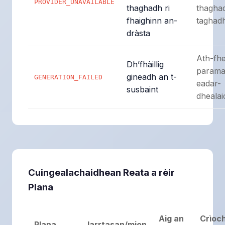
PROVIDER_UNAVAILABLE
thaghadh ri
thagha
fhaighinn an-
taghad
dràsta
Ath-fh
Dh’fhàillig
parama
gineadh an t-
GENERATION_FAILED
eadar-
susbaint
dhealai
Cuingealachaidhean Reata a rèir
Plana
Aig an
Crìoc
Plana
Iarrtasan/mion