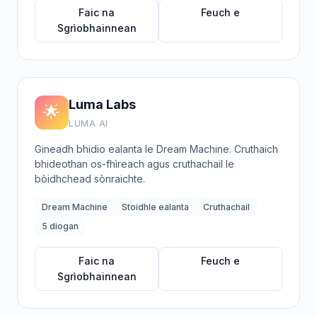
Faic na
Feuch e
Sgrìobhainnean
Luma Labs
🌟
LUMA AI
Gineadh bhidio ealanta le Dream Machine. Cruthaich
bhideothan os-fhìreach agus cruthachail le
bòidhchead sònraichte.
Dream Machine
Stoidhle ealanta
Cruthachail
5 diogan
Faic na
Feuch e
Sgrìobhainnean