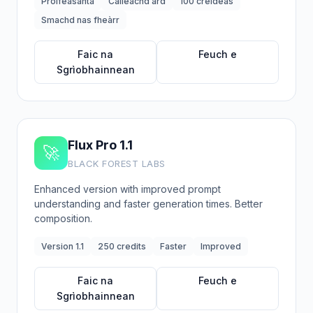
Proifeasanta
Càileachd àrd
100 creideas
Smachd nas fheàrr
Faic na
Feuch e
Sgrìobhainnean
Flux Pro 1.1
🚀
BLACK FOREST LABS
Enhanced version with improved prompt
understanding and faster generation times. Better
composition.
Version 1.1
250 credits
Faster
Improved
Faic na
Feuch e
Sgrìobhainnean