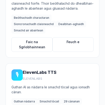
claisneachd foirfe. Thoir beòthalachd do dhealbhan-
aghaidh le abairtean agus gluasad nàdarra.
Beòthachadh charactaran
Sioncronachadh claisneachd
Dealbhan-aghaidh
Smachd air abairtean
Faic na
Feuch e
Sgrìobhainnean
ElevenLabs TTS
🎙️
ELEVENLABS
Guthan AI as nàdarra le smachd tòcail agus iomadh
cànan.
Guthan nàdarra
Smachd tòcail
29 cànanan