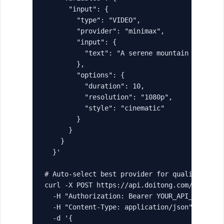
      "input": {

        "type": "VIDEO",

        "provider": "minimax",

        "input": {

          "text": "A serene mountain landscap
        },

        "options": {

          "duration": 10,

          "resolution": "1080p",

          "style": "cinematic"

        }

      }

    }

  }'

# Auto-select best provider for quality

curl -X POST https://api.doitong.com/graphql 
  -H "Authorization: Bearer YOUR_API_KEY" \

  -H "Content-Type: application/json" \

  -d '{
