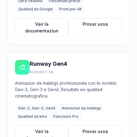
Ultra-realistic
Fisicamain precis
Qualitad da Google
Pront per 4K
Vair la
Provar ussa
documentaziun
Runway Gen4
🎨
RUNWAY ML
Animaziun da maletgs professiunala cun ils models
Gen-2, Gen-3 e Gen4. Resultats en qualitad
cinematografica.
Gen-2, Gen-3, Gen4
Animaziun da maletgs
Qualitad da kino
Funcziuns Pro
Vair la
Provar ussa