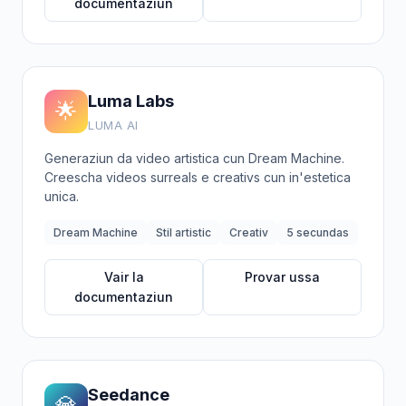
documentaziun
Luma Labs
🌟
LUMA AI
Generaziun da video artistica cun Dream Machine.
Creescha videos surreals e creativs cun in'estetica
unica.
Dream Machine
Stil artistic
Creativ
5 secundas
Vair la
Provar ussa
documentaziun
Seedance
💎