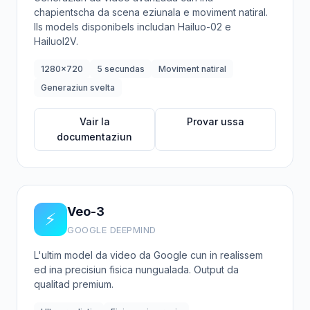
chapientscha da scena eziunala e moviment natiral.
Ils models disponibels includan Hailuo-02 e
HailuoI2V.
1280x720
5 secundas
Moviment natiral
Generaziun svelta
Vair la
Provar ussa
documentaziun
Veo-3
⚡
GOOGLE DEEPMIND
L'ultim model da video da Google cun in realissem
ed ina precisiun fisica nungualada. Output da
qualitad premium.