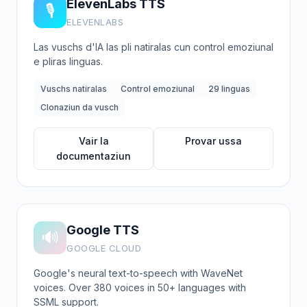
ElevenLabs TTS
🎙️
ELEVENLABS
Las vuschs d'IA las pli natiralas cun control emoziunal
e pliras linguas.
Vuschs natiralas
Control emoziunal
29 linguas
Clonaziun da vusch
Vair la
Provar ussa
documentaziun
Google TTS
🔊
GOOGLE CLOUD
Google's neural text-to-speech with WaveNet
voices. Over 380 voices in 50+ languages with
SSML support.