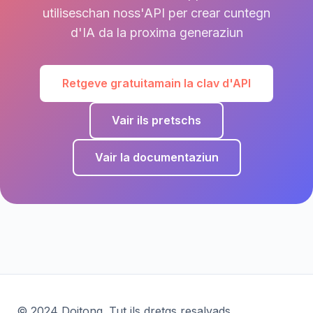
utiliseschan noss'API per crear cuntegn
d'IA da la proxima generaziun
Retgeve gratuitamain la clav d'API
Vair ils pretschs
Vair la documentaziun
© 2024 Doitong. Tut ils dretgs resalvads.