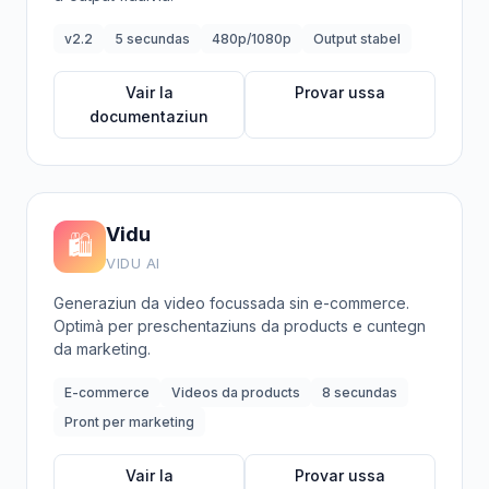
v2.2
5 secundas
480p/1080p
Output stabel
Vair la
Provar ussa
documentaziun
Vidu
🛍️
VIDU AI
Generaziun da video focussada sin e-commerce.
Optimà per preschentaziuns da products e cuntegn
da marketing.
E-commerce
Videos da products
8 secundas
Pront per marketing
Vair la
Provar ussa