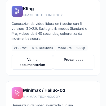
Kling
🎬
KUAISHOU TECHNOLOGY
Generaziun da video lidera en il sectur cun 6
versiuns (1.0-2.1). Sustegna ils modes Standard e
Pro, videos da 5-10 secundas, coherenza da
moviment eziunala.
v1.0 - v2.1
5-10 secundas
Mode Pro
1080p
Vair la
Provar ussa
documentaziun
Minimax / Hailuo-02
🚀
MINIMAX TECHNOLOGY
Generaziun da video avanzada cun ina