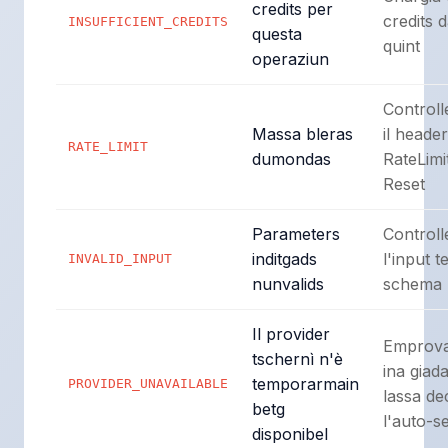
credits per
credits d
INSUFFICIENT_CREDITS
questa
quint
operaziun
Control
Massa bleras
il heade
RATE_LIMIT
dumondas
RateLimi
Reset
Parameters
Control
inditgads
l'input t
INVALID_INPUT
nunvalids
schema
Il provider
Emprova
tschernì n'è
ina giad
temporarmain
PROVIDER_UNAVAILABLE
lassa de
betg
l'auto-s
disponibel