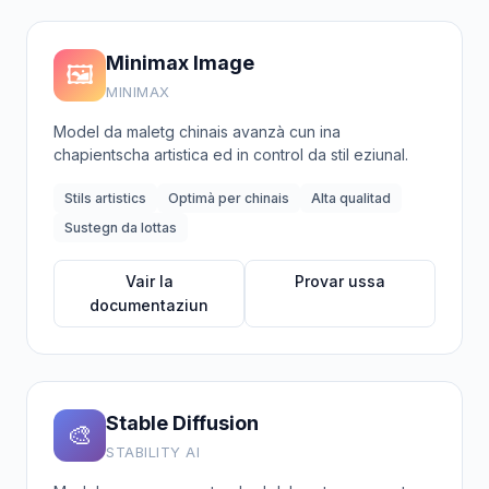
Minimax Image
🖼️
MINIMAX
Model da maletg chinais avanzà cun ina
chapientscha artistica ed in control da stil eziunal.
Stils artistics
Optimà per chinais
Alta qualitad
Sustegn da lottas
Vair la
Provar ussa
documentaziun
Stable Diffusion
🎨
STABILITY AI