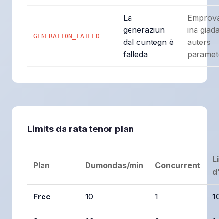
La
Emprova
generaziun
ina giad
GENERATION_FAILED
dal cuntegn è
auters
falleda
paramet
Limits da rata tenor plan
L
Plan
Dumondas/min
Concurrent
d
Free
10
1
1