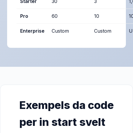
Starter
30
3
1
Pro
60
10
1
Enterprise
Custom
Custom
U
Exempels da code
per in start svelt