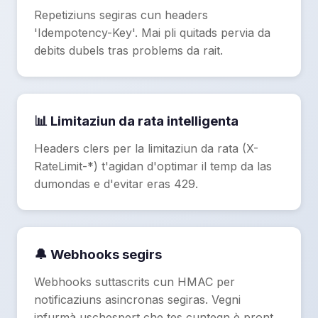
Repetiziuns segiras cun headers
'Idempotency-Key'. Mai pli quitads pervia da
debits dubels tras problems da rait.
📊 Limitaziun da rata intelligenta
Headers clers per la limitaziun da rata (X-
RateLimit-*) t'agidan d'optimar il temp da las
dumondas e d'evitar eras 429.
🔔 Webhooks segirs
Webhooks suttascrits cun HMAC per
notificaziuns asincronas segiras. Vegni
infurmà uschespert che tes cuntegn è pront.