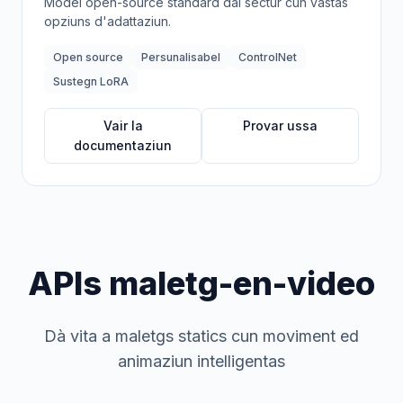
Model open-source standard dal sectur cun vastas
opziuns d'adattaziun.
Open source
Persunalisabel
ControlNet
Sustegn LoRA
Vair la
Provar ussa
documentaziun
APIs maletg-en-video
Dà vita a maletgs statics cun moviment ed
animaziun intelligentas