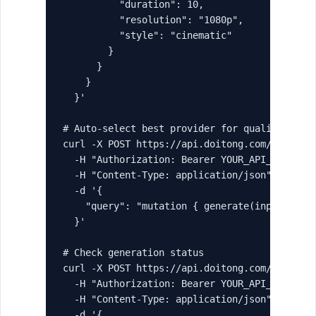
          "duration": 10,

          "resolution": "1080p",

          "style": "cinematic"

        }

      }

    }

  }'

# Auto-select best provider for quality

curl -X POST https://api.doitong.com/graphql 
  -H "Authorization: Bearer YOUR_API_KEY" \

  -H "Content-Type: application/json" \

  -d '{

    "query": "mutation { generate(input: { ty
  }'

# Check generation status

curl -X POST https://api.doitong.com/graphql 
  -H "Authorization: Bearer YOUR_API_KEY" \

  -H "Content-Type: application/json" \

  -d '{
