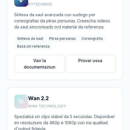
BYTEDANCE
Sintesa da saut avanzada cun sustegn per
coreografias da pliras persunas. Creescha videos
da saut sincronisads ord material da referenza.
Sintesa da saut
Pliras persunas
Coreografia
Basà sin referenza
Vair la
Provar ussa
documentaziun
Wan 2.2
🎯
WAN TECHNOLOGY
Spezialisà sin clips stabel da 5 secundas. Disponibel
en resoluziuns da 480p e 1080p cun ina qualitad
d'output fidaivla.