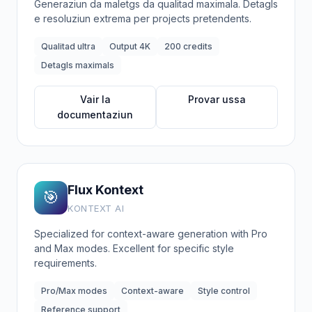
Generaziun da maletgs da qualitad maximala. Detagls
e resoluziun extrema per projects pretendents.
Qualitad ultra
Output 4K
200 credits
Detagls maximals
Vair la
Provar ussa
documentaziun
Flux Kontext
🎯
KONTEXT AI
Specialized for context-aware generation with Pro
and Max modes. Excellent for specific style
requirements.
Pro/Max modes
Context-aware
Style control
Reference support