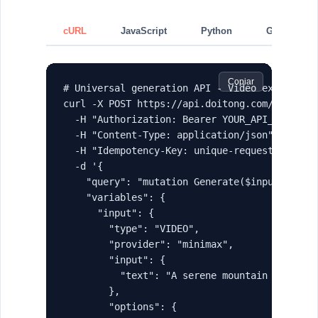
cURL
JavaScript
Python
GraphQL
Copiar
# Universal generation API - Video example

curl -X POST https://api.doitong.com/graphql 
  -H "Authorization: Bearer YOUR_API_KEY" \

  -H "Content-Type: application/json" \

  -H "Idempotency-Key: unique-request-id-123"
  -d '{

    "query": "mutation Generate($input: Gener
    "variables": {

      "input": {

        "type": "VIDEO",

        "provider": "minimax",

        "input": {

          "text": "A serene mountain landscap
        },

        "options": {
