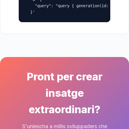
    "query": "query { generation(id: \"gen_ab
  }'
Pront per crear
insatge
extraordinari?
S'uniescha a millis sviluppaders che