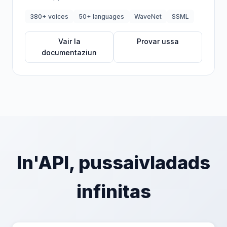
380+ voices
50+ languages
WaveNet
SSML
Vair la
Provar ussa
documentaziun
In'API, pussaivladads
infinitas