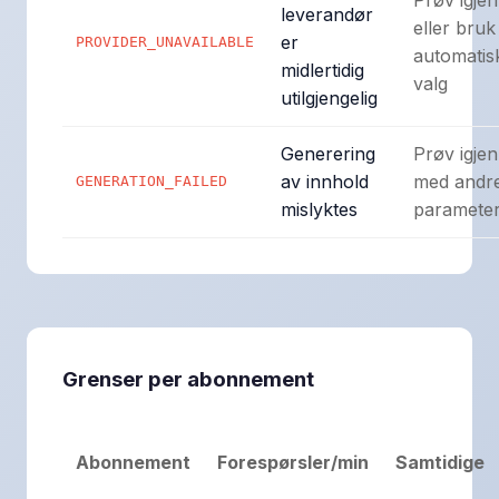
Prøv igjen
leverandør
eller bruk
er
PROVIDER_UNAVAILABLE
automatis
midlertidig
valg
utilgjengelig
Generering
Prøv igjen
av innhold
med andr
GENERATION_FAILED
mislyktes
paramete
Grenser per abonnement
Abonnement
Forespørsler/min
Samtidige