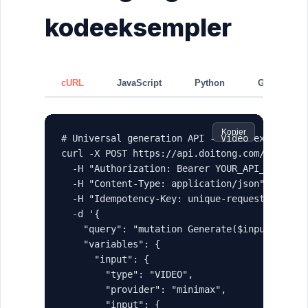
kodeeksempler
cURL
JavaScript
Python
GraphQL
Kopier
# Universal generation API - Video example

curl -X POST https://api.doitong.com/graphql 
  -H "Authorization: Bearer YOUR_API_KEY" \

  -H "Content-Type: application/json" \

  -H "Idempotency-Key: unique-request-id-123"
  -d '{

    "query": "mutation Generate($input: Gener
    "variables": {

      "input": {

        "type": "VIDEO",

        "provider": "minimax",

        "input": {
