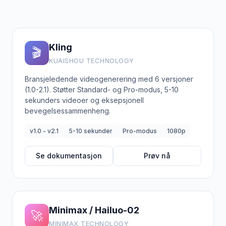
Kling
🎬
KUAISHOU TECHNOLOGY
Bransjeledende videogenerering med 6 versjoner
(1.0-2.1). Støtter Standard- og Pro-modus, 5-10
sekunders videoer og eksepsjonell
bevegelsessammenheng.
v1.0 - v2.1
5-10 sekunder
Pro-modus
1080p
Se dokumentasjon
Prøv nå
Minimax / Hailuo-02
🚀
MINIMAX TECHNOLOGY