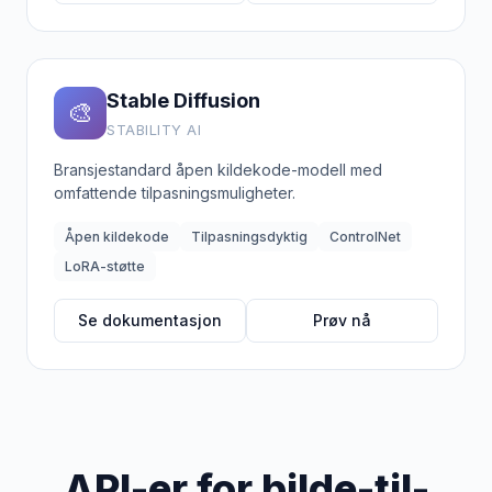
Stable Diffusion
🎨
STABILITY AI
Bransjestandard åpen kildekode-modell med
omfattende tilpasningsmuligheter.
Åpen kildekode
Tilpasningsdyktig
ControlNet
LoRA-støtte
Se dokumentasjon
Prøv nå
API-er for bilde-til-