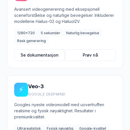
Avansert videogenerering med eksepsjonell
sceneforståelse og naturlige bevegelser. Inkluderer
modellene Hailuo-02 og HailuoI2V.
1280x720
5 sekunder
Naturlig bevegelse
Rask generering
Se dokumentasjon
Prøv nå
Veo-3
⚡
GOOGLE DEEPMIND
Googles nyeste videomodell med uovertruffen
realisme og fysisk nøyaktighet. Resultater i
premiumkvalitet.
Ultrarealistisk
Fysisk nøyaktig
Google-kvalitet