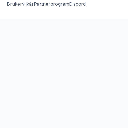
Brukervilkår
Partnerprogram
Discord