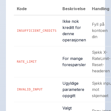
Kode
Beskrivelse
Handling
Ikke nok
Fyll på
kreditt for
kontoen
INSUFFICIENT_CREDITS
denne
din
operasjonen
Sjekk X-
For mange
RateLimit-
RATE_LIMIT
forespørsler
Reset-
headeren
Ugyldige
Sjekk inpu
parametere
mot
INVALID_INPUT
oppgitt
skjemaet
Valgt