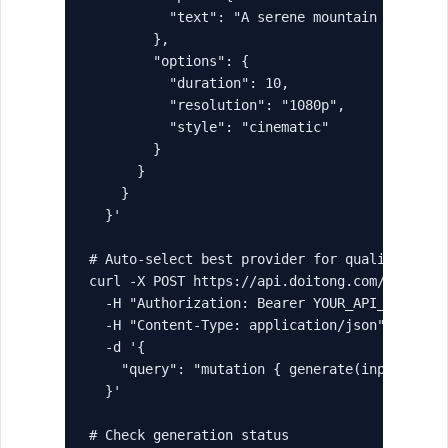
          "text": "A serene mountain landscap
        },

        "options": {

          "duration": 10,

          "resolution": "1080p",

          "style": "cinematic"

        }

      }

    }

  }'

# Auto-select best provider for quality

curl -X POST https://api.doitong.com/graphql 
  -H "Authorization: Bearer YOUR_API_KEY" \

  -H "Content-Type: application/json" \

  -d '{

    "query": "mutation { generate(input: { ty
  }'

# Check generation status
