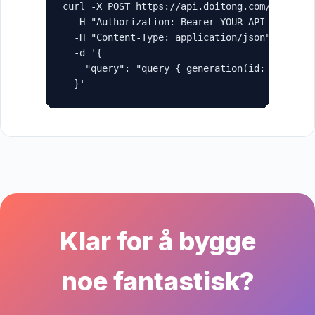
curl -X POST https://api.doitong.com/graphql 
  -H "Authorization: Bearer YOUR_API_KEY" \

  -H "Content-Type: application/json" \

  -d '{

    "query": "query { generation(id: \"gen_ab
  }'
Klar for å bygge
noe fantastisk?