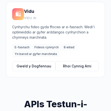
Vidu
🛍️
VIDU AI
Cynhyrchu fideo gyda ffocws ar e-fasnach. Wedi'i
optimeiddio ar gyfer arddangos cynhyrchion a
chynnwys marchnata.
E-fasnach
Fideos cynnyrch
8 eiliad
Yn barod ar gyfer marchnata
Gweld y Dogfennau
Rhoi Cynnig Arni
APIs Testun-i-