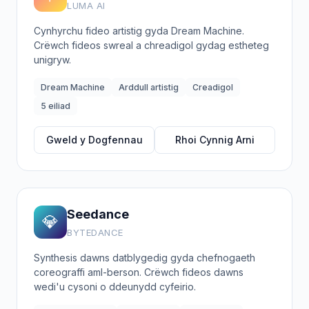
LUMA AI
Cynhyrchu fideo artistig gyda Dream Machine.
Crëwch fideos swreal a chreadigol gydag estheteg
unigryw.
Dream Machine
Arddull artistig
Creadigol
5 eiliad
Gweld y Dogfennau
Rhoi Cynnig Arni
Seedance
💎
BYTEDANCE
Synthesis dawns datblygedig gyda chefnogaeth
coreograffi aml-berson. Crëwch fideos dawns
wedi'u cysoni o ddeunydd cyfeirio.