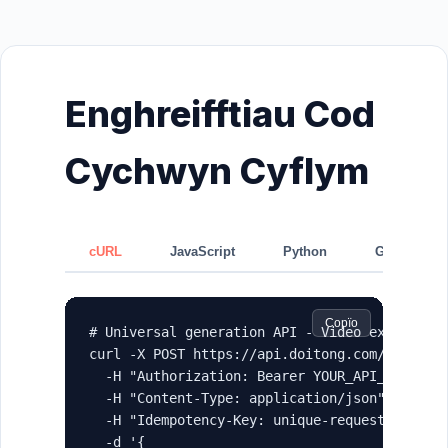
Enghreifftiau Cod
Cychwyn Cyflym
cURL
JavaScript
Python
GraphQL
Copïo
# Universal generation API - Video example

curl -X POST https://api.doitong.com/graphql 
  -H "Authorization: Bearer YOUR_API_KEY" \

  -H "Content-Type: application/json" \

  -H "Idempotency-Key: unique-request-id-123"
  -d '{
