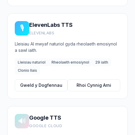
ElevenLabs TTS
🎙️
ELEVENLABS
Lleisiau AI mwyaf naturiol gyda rheolaeth emosiynol
a sawl iaith.
Lleisiau naturiol
Rheolaeth emosiynol
29 iaith
Clonio llais
Gweld y Dogfennau
Rhoi Cynnig Arni
Google TTS
🔊
GOOGLE CLOUD