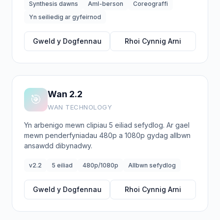
Synthesis dawns
Aml-berson
Coreograffi
Yn seiliedig ar gyfeirnod
Gweld y Dogfennau
Rhoi Cynnig Arni
Wan 2.2
🎯
WAN TECHNOLOGY
Yn arbenigo mewn clipiau 5 eiliad sefydlog. Ar gael
mewn penderfyniadau 480p a 1080p gydag allbwn
ansawdd dibynadwy.
v2.2
5 eiliad
480p/1080p
Allbwn sefydlog
Gweld y Dogfennau
Rhoi Cynnig Arni