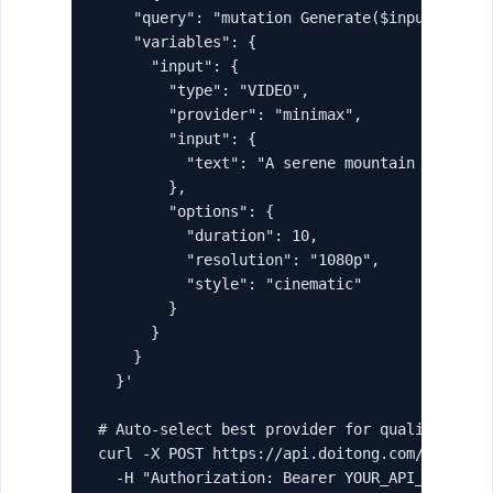
    "query": "mutation Generate($input: Gener
    "variables": {

      "input": {

        "type": "VIDEO",

        "provider": "minimax",

        "input": {

          "text": "A serene mountain landscap
        },

        "options": {

          "duration": 10,

          "resolution": "1080p",

          "style": "cinematic"

        }

      }

    }

  }'

# Auto-select best provider for quality

curl -X POST https://api.doitong.com/graphql 
  -H "Authorization: Bearer YOUR_API_KEY" \
