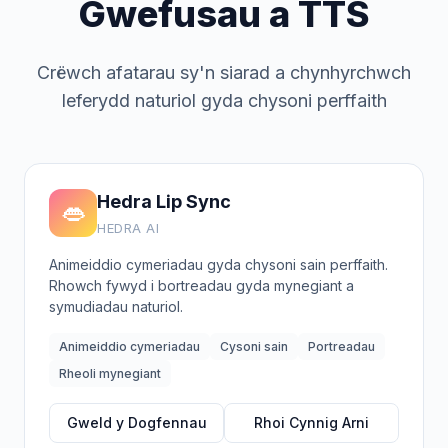
Gwefusau a TTS
Crëwch afatarau sy'n siarad a chynhyrchwch
leferydd naturiol gyda chysoni perffaith
Hedra Lip Sync
👄
HEDRA AI
Animeiddio cymeriadau gyda chysoni sain perffaith.
Rhowch fywyd i bortreadau gyda mynegiant a
symudiadau naturiol.
Animeiddio cymeriadau
Cysoni sain
Portreadau
Rheoli mynegiant
Gweld y Dogfennau
Rhoi Cynnig Arni