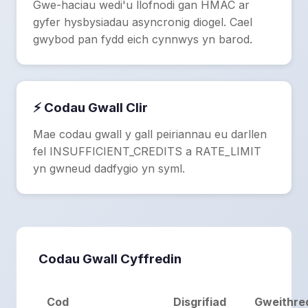
Gwe-haciau wedi'u llofnodi gan HMAC ar
gyfer hysbysiadau asyncronig diogel. Cael
gwybod pan fydd eich cynnwys yn barod.
⚡ Codau Gwall Clir
Mae codau gwall y gall peiriannau eu darllen
fel INSUFFICIENT_CREDITS a RATE_LIMIT
yn gwneud dadfygio yn syml.
Codau Gwall Cyffredin
Cod
Disgrifiad
Gweithre