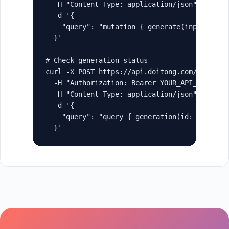
  -H "Content-Type: application/json" \

  -d '{

    "query": "mutation { generate(input: { ty
  }'

# Check generation status

curl -X POST https://api.doitong.com/graphql 
  -H "Authorization: Bearer YOUR_API_KEY" \

  -H "Content-Type: application/json" \

  -d '{

    "query": "query { generation(id: \"gen_ab
  }'