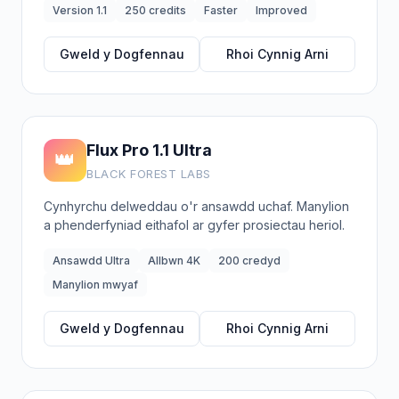
Version 1.1
250 credits
Faster
Improved
Gweld y Dogfennau
Rhoi Cynnig Arni
Flux Pro 1.1 Ultra
👑
BLACK FOREST LABS
Cynhyrchu delweddau o'r ansawdd uchaf. Manylion
a phenderfyniad eithafol ar gyfer prosiectau heriol.
Ansawdd Ultra
Allbwn 4K
200 credyd
Manylion mwyaf
Gweld y Dogfennau
Rhoi Cynnig Arni