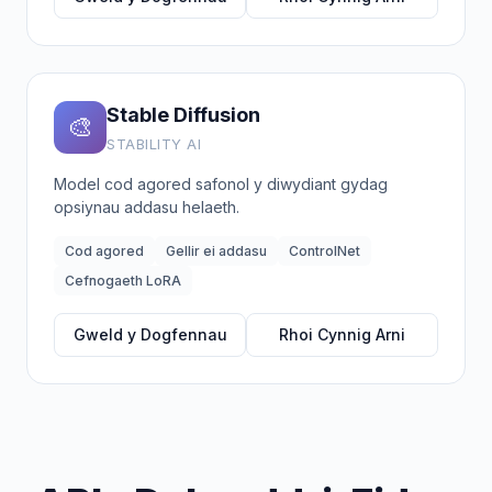
Stable Diffusion
🎨
STABILITY AI
Model cod agored safonol y diwydiant gydag
opsiynau addasu helaeth.
Cod agored
Gellir ei addasu
ControlNet
Cefnogaeth LoRA
Gweld y Dogfennau
Rhoi Cynnig Arni