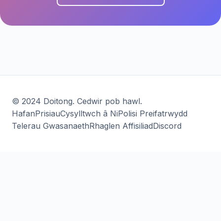
© 2024 Doitong. Cedwir pob hawl.
Hafan
Prisiau
Cysylltwch â Ni
Polisi Preifatrwydd
Telerau Gwasanaeth
Rhaglen Affisiliad
Discord