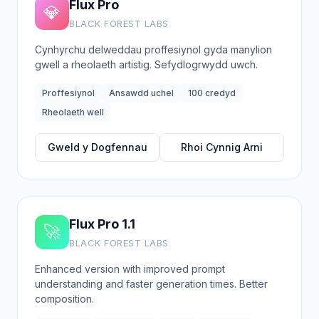
Flux Pro
💎
BLACK FOREST LABS
Cynhyrchu delweddau proffesiynol gyda manylion
gwell a rheolaeth artistig. Sefydlogrwydd uwch.
Proffesiynol
Ansawdd uchel
100 credyd
Rheolaeth well
Gweld y Dogfennau
Rhoi Cynnig Arni
Flux Pro 1.1
🚀
BLACK FOREST LABS
Enhanced version with improved prompt
understanding and faster generation times. Better
composition.