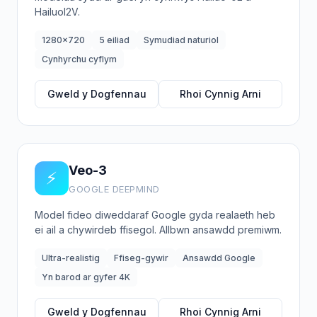
HailuoI2V.
1280x720
5 eiliad
Symudiad naturiol
Cynhyrchu cyflym
Gweld y Dogfennau
Rhoi Cynnig Arni
Veo-3
⚡
GOOGLE DEEPMIND
Model fideo diweddaraf Google gyda realaeth heb
ei ail a chywirdeb ffisegol. Allbwn ansawdd premiwm.
Ultra-realistig
Ffiseg-gywir
Ansawdd Google
Yn barod ar gyfer 4K
Gweld y Dogfennau
Rhoi Cynnig Arni