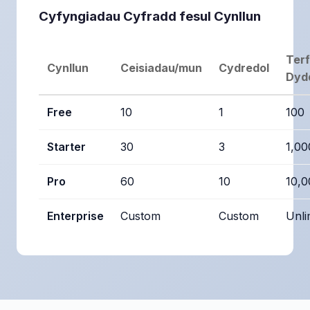
Cyfyngiadau Cyfradd fesul Cynllun
Ter
Cynllun
Ceisiadau/mun
Cydredol
Dydd
Free
10
1
100
Starter
30
3
1,00
Pro
60
10
10,0
Enterprise
Custom
Custom
Unli