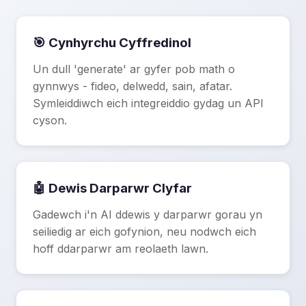
🎯 Cynhyrchu Cyffredinol
Un dull 'generate' ar gyfer pob math o
gynnwys - fideo, delwedd, sain, afatar.
Symleiddiwch eich integreiddio gydag un API
cyson.
🤖 Dewis Darparwr Clyfar
Gadewch i'n AI ddewis y darparwr gorau yn
seiliedig ar eich gofynion, neu nodwch eich
hoff ddarparwr am reolaeth lawn.