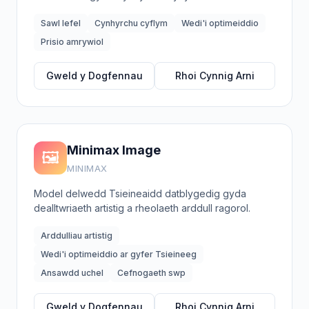
Sawl lefel
Cynhyrchu cyflym
Wedi'i optimeiddio
Prisio amrywiol
Gweld y Dogfennau
Rhoi Cynnig Arni
Minimax Image
🖼️
MINIMAX
Model delwedd Tsieineaidd datblygedig gyda
dealltwriaeth artistig a rheolaeth arddull ragorol.
Arddulliau artistig
Wedi'i optimeiddio ar gyfer Tsieineeg
Ansawdd uchel
Cefnogaeth swp
Gweld y Dogfennau
Rhoi Cynnig Arni