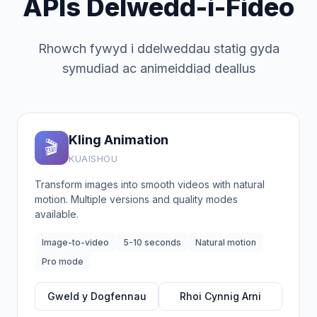
APIs Delwedd-i-Fideo
Rhowch fywyd i ddelweddau statig gyda
symudiad ac animeiddiad deallus
Kling Animation
🎬
KUAISHOU
Transform images into smooth videos with natural
motion. Multiple versions and quality modes
available.
Image-to-video
5-10 seconds
Natural motion
Pro mode
Gweld y Dogfennau
Rhoi Cynnig Arni