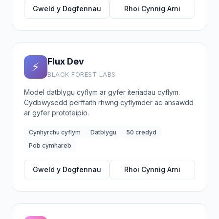
Gweld y Dogfennau
Rhoi Cynnig Arni
Flux Dev
⚡
BLACK FOREST LABS
Model datblygu cyflym ar gyfer iteriadau cyflym.
Cydbwysedd perffaith rhwng cyflymder ac ansawdd
ar gyfer prototeipio.
Cynhyrchu cyflym
Datblygu
50 credyd
Pob cymhareb
Gweld y Dogfennau
Rhoi Cynnig Arni