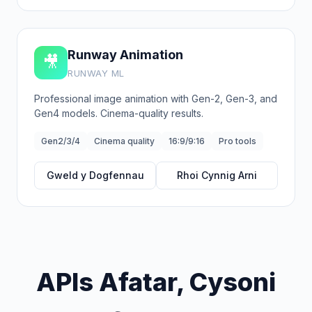
Runway Animation
🎥
RUNWAY ML
Professional image animation with Gen-2, Gen-3, and
Gen4 models. Cinema-quality results.
Gen2/3/4
Cinema quality
16:9/9:16
Pro tools
Gweld y Dogfennau
Rhoi Cynnig Arni
APIs Afatar, Cysoni