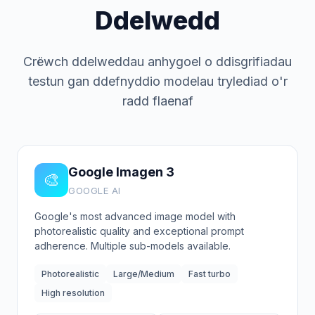
Ddelwedd
Crëwch ddelweddau anhygoel o ddisgrifiadau
testun gan ddefnyddio modelau trylediad o'r
radd flaenaf
Google Imagen 3
🎨
GOOGLE AI
Google's most advanced image model with
photorealistic quality and exceptional prompt
adherence. Multiple sub-models available.
Photorealistic
Large/Medium
Fast turbo
High resolution