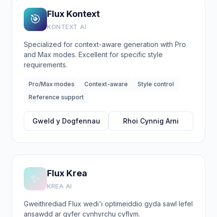
Flux Kontext
🎯
KONTEXT AI
Specialized for context-aware generation with Pro
and Max modes. Excellent for specific style
requirements.
Pro/Max modes
Context-aware
Style control
Reference support
Gweld y Dogfennau
Rhoi Cynnig Arni
Flux Krea
✨
KREA AI
Gweithrediad Flux wedi'i optimeiddio gyda sawl lefel
ansawdd ar gyfer cynhyrchu cyflym.