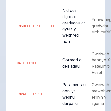
Nid oes
digon o
Ychwane
gredydau ar
gredydau 
INSUFFICIENT_CREDITS
gyfer y
eich cyfrif
weithred
hon
Gwiriwch
Gormod o
bennyn X
RATE_LIMIT
geisiadau
RateLimit-
Reset
Paramedrau
Gwiriwch 
annilys
mewnbwn
INVALID_INPUT
wedi'u
erbyn y
darparu
sgema