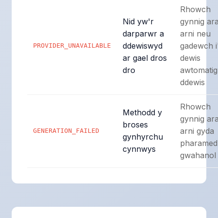
Rhowch
Nid yw'r
gynnig ara
darparwr a
arni neu
ddewiswyd
gadewch i
PROVIDER_UNAVAILABLE
ar gael dros
dewis
dro
awtomatig
ddewis
Rhowch
Methodd y
gynnig ara
broses
arni gyda
GENERATION_FAILED
gynhyrchu
pharamed
cynnwys
gwahanol