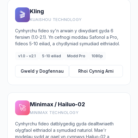
Kling
🎬
KUAISHOU TECHNOLOGY
Cynhyrchu fideo sy'n arwain y diwydiant gyda 6
fersiwn (1.0-2.1). Yn cefnogi moddau Safonol a Pro,
fideos 5-10 eiliad, a chydlyniad symudiad eithriadol.
v1.0 - v2.1
5-10 eiliad
Modd Pro
1080p
Gweld y Dogfennau
Rhoi Cynnig Arni
Minimax / Hailuo-02
🚀
MINIMAX TECHNOLOGY
Cynhyrchu fideo datblygedig gyda dealltwriaeth
olygfaol eithriadol a symudiad naturiol. Mae'r
modelau sydd ar gael yn cynnwys Hailuo-02 a