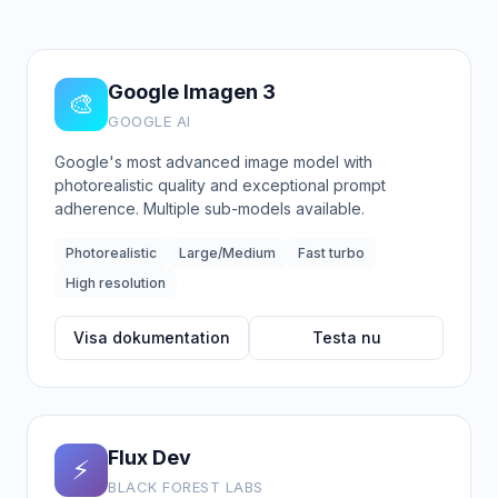
Google Imagen 3
🎨
GOOGLE AI
Google's most advanced image model with
photorealistic quality and exceptional prompt
adherence. Multiple sub-models available.
Photorealistic
Large/Medium
Fast turbo
High resolution
Visa dokumentation
Testa nu
Flux Dev
⚡
BLACK FOREST LABS