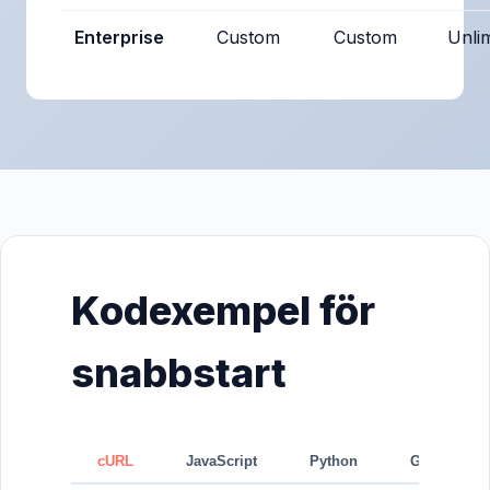
Enterprise
Custom
Custom
Unlim
Kodexempel för
snabbstart
cURL
JavaScript
Python
GraphQL