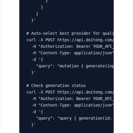
        }

      }

    }

  }'

# Auto-select best provider for quality

curl -X POST https://api.doitong.com/graphql 
  -H "Authorization: Bearer YOUR_API_KEY" \

  -H "Content-Type: application/json" \

  -d '{

    "query": "mutation { generate(input: { ty
  }'

# Check generation status

curl -X POST https://api.doitong.com/graphql 
  -H "Authorization: Bearer YOUR_API_KEY" \

  -H "Content-Type: application/json" \

  -d '{

    "query": "query { generation(id: \"gen_ab
  }'