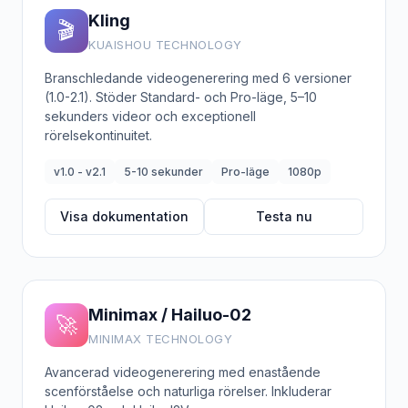
Kling
🎬
KUAISHOU TECHNOLOGY
Branschledande videogenerering med 6 versioner
(1.0-2.1). Stöder Standard- och Pro-läge, 5–10
sekunders videor och exceptionell
rörelsekontinuitet.
v1.0 - v2.1
5-10 sekunder
Pro-läge
1080p
Visa dokumentation
Testa nu
Minimax / Hailuo-02
🚀
MINIMAX TECHNOLOGY
Avancerad videogenerering med enastående
scenförståelse och naturliga rörelser. Inkluderar