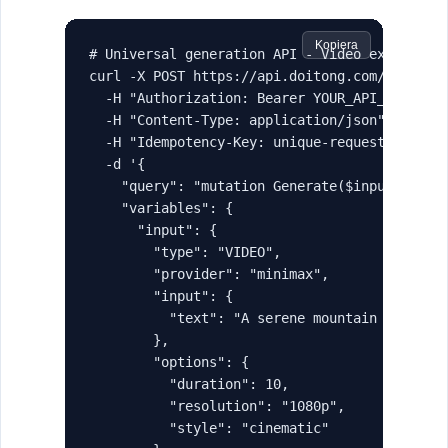
Kopiera
# Universal generation API - Video example

curl -X POST https://api.doitong.com/graphql 
  -H "Authorization: Bearer YOUR_API_KEY" \

  -H "Content-Type: application/json" \

  -H "Idempotency-Key: unique-request-id-123"
  -d '{

    "query": "mutation Generate($input: Gener
    "variables": {

      "input": {

        "type": "VIDEO",

        "provider": "minimax",

        "input": {

          "text": "A serene mountain landscap
        },

        "options": {

          "duration": 10,

          "resolution": "1080p",

          "style": "cinematic"
