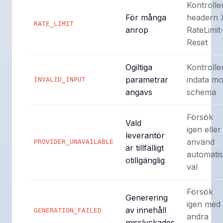
Kontrolle
För många
headern 
RATE_LIMIT
anrop
RateLimit
Reset
Ogiltiga
Kontrolle
parametrar
indata mo
INVALID_INPUT
angavs
schema
Försök
Vald
igen eller
leverantör
använd
PROVIDER_UNAVAILABLE
är tillfälligt
automatis
otillgänglig
val
Försök
Generering
igen med
av innehåll
GENERATION_FAILED
andra
misslyckades