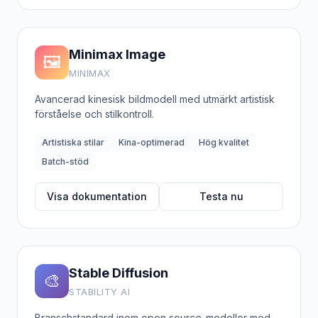
Minimax Image
🖼️
MINIMAX
Avancerad kinesisk bildmodell med utmärkt artistisk
förståelse och stilkontroll.
Artistiska stilar
Kina-optimerad
Hög kvalitet
Batch-stöd
Visa dokumentation
Testa nu
Stable Diffusion
🎨
STABILITY AI
Branschstandard inom open source-modeller med