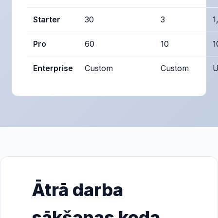
Starter
30
3
1
Pro
60
10
1
Enterprise
Custom
Custom
U
Ātrā darba
sākšanas koda