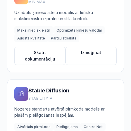
MINIMAX
Uzlabots ķīniešu attēlu modelis ar lielisku
māksliniecisko izpratni un stila kontroli.
Mākslinieciskie stili
Optimizēts ķīniešu valodai
Augsta kvalitāte
Partiju atbalsts
Skatīt
Izmēģināt
dokumentāciju
Stable Diffusion
🎨
STABILITY AI
Nozares standarta atvērtā pirmkoda modelis ar
plašām pielāgošanas iespējām.
Atvērtais pirmkods
Pielāgojams
ControlNet