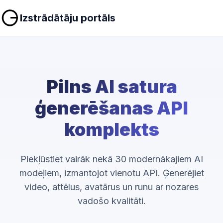
Izstrādātāju portāls
Pilns AI satura
ģenerēšanas API
komplekts
Piekļūstiet vairāk nekā 30 modernākajiem AI
modeļiem, izmantojot vienotu API. Ģenerējiet
video, attēlus, avatārus un runu ar nozares
vadošo kvalitāti.