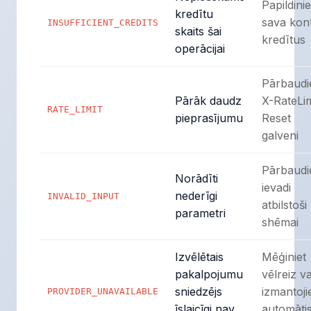
Papildinie
kredītu
sava kon
INSUFFICIENT_CREDITS
skaits šai
kredītus
operācijai
Pārbaudi
Pārāk daudz
X-RateLim
RATE_LIMIT
pieprasījumu
Reset
galveni
Pārbaudi
Norādīti
ievadi
nederīgi
INVALID_INPUT
atbilstoši
parametri
shēmai
Izvēlētais
Mēģiniet
pakalpojumu
vēlreiz va
sniedzējs
izmantoji
PROVIDER_UNAVAILABLE
īslaicīgi nav
automāti