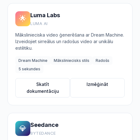
Luma Labs
🌟
LUMA AI
Mākslinieciska video ģenerēšana ar Dream Machine.
Izveidojiet sirreālus un radošus video ar unikālu
estētiku.
Dream Machine
Māksliniecisks stils
Radošs
5 sekundes
Skatīt
Izmēģināt
dokumentāciju
Seedance
💎
BYTEDANCE