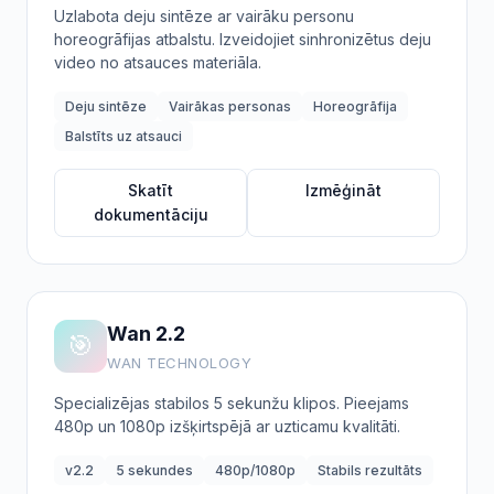
Uzlabota deju sintēze ar vairāku personu
horeogrāfijas atbalstu. Izveidojiet sinhronizētus deju
video no atsauces materiāla.
Deju sintēze
Vairākas personas
Horeogrāfija
Balstīts uz atsauci
Skatīt
Izmēģināt
dokumentāciju
Wan 2.2
🎯
WAN TECHNOLOGY
Specializējas stabilos 5 sekunžu klipos. Pieejams
480p un 1080p izšķirtspējā ar uzticamu kvalitāti.
v2.2
5 sekundes
480p/1080p
Stabils rezultāts