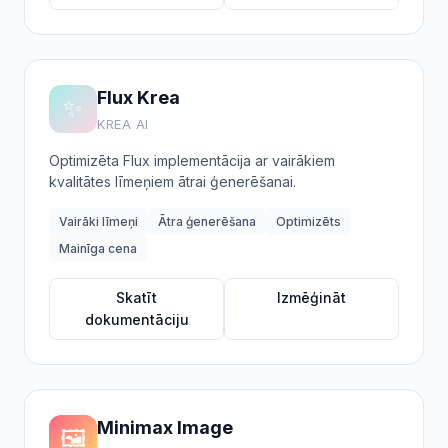
Flux Krea
✨
KREA AI
Optimizēta Flux implementācija ar vairākiem
kvalitātes līmeņiem ātrai ģenerēšanai.
Vairāki līmeņi
Ātra ģenerēšana
Optimizēts
Mainīga cena
Skatīt
Izmēģināt
dokumentāciju
Minimax Image
🖼️