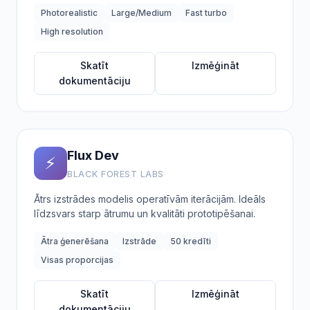
Photorealistic
Large/Medium
Fast turbo
High resolution
Skatīt
Izmēģināt
dokumentāciju
Flux Dev
⚡
BLACK FOREST LABS
Ātrs izstrādes modelis operatīvām iterācijām. Ideāls
līdzsvars starp ātrumu un kvalitāti prototipēšanai.
Ātra ģenerēšana
Izstrāde
50 kredīti
Visas proporcijas
Skatīt
Izmēģināt
dokumentāciju