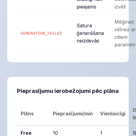
pieejams
izvēli
Mēģiniet
Satura
vēlreiz ar
ģenerēšana
GENERATION_FAILED
citiem
neizdevās
parametr
Pieprasījumu ierobežojumi pēc plāna
D
Plāns
Pieprasījumi/min
Vienlaicīgi
l
Free
10
1
1