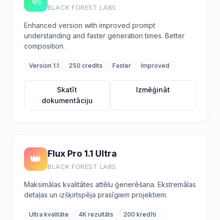
BLACK FOREST LABS
Enhanced version with improved prompt
understanding and faster generation times. Better
composition.
Version 1.1
250 credits
Faster
Improved
Skatīt
Izmēģināt
dokumentāciju
Flux Pro 1.1 Ultra
👑
BLACK FOREST LABS
Maksimālas kvalitātes attēlu ģenerēšana. Ekstremālas
detaļas un izšķirtspēja prasīgiem projektiem.
Ultra kvalitāte
4K rezultāts
200 kredīti