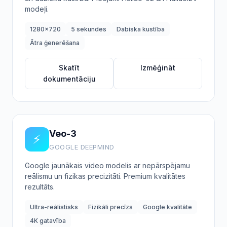
modeļi.
1280x720
5 sekundes
Dabiska kustība
Ātra ģenerēšana
Skatīt
Izmēģināt
dokumentāciju
Veo-3
⚡
GOOGLE DEEPMIND
Google jaunākais video modelis ar nepārspējamu
reālismu un fizikas precizitāti. Premium kvalitātes
rezultāts.
Ultra-reālistisks
Fizikāli precīzs
Google kvalitāte
4K gatavība