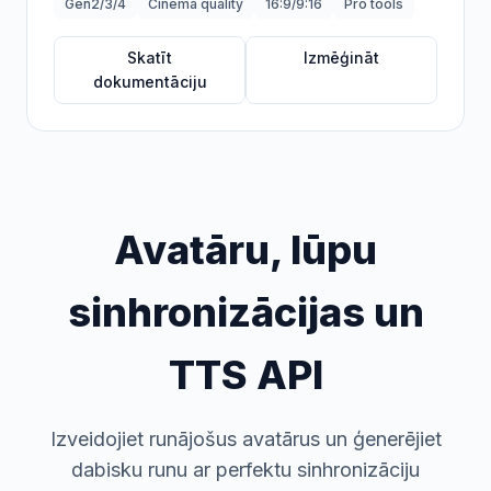
Gen2/3/4
Cinema quality
16:9/9:16
Pro tools
Skatīt
Izmēģināt
dokumentāciju
Avatāru, lūpu
sinhronizācijas un
TTS API
Izveidojiet runājošus avatārus un ģenerējiet
dabisku runu ar perfektu sinhronizāciju