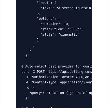
        "input": {

          "text": "A serene mountain landscap
        },

        "options": {

          "duration": 10,

          "resolution": "1080p",

          "style": "cinematic"

        }

      }

    }

  }'

# Auto-select best provider for quality

curl -X POST https://api.doitong.com/graphql 
  -H "Authorization: Bearer YOUR_API_KEY" \

  -H "Content-Type: application/json" \

  -d '{

    "query": "mutation { generate(input: { ty
  }'
