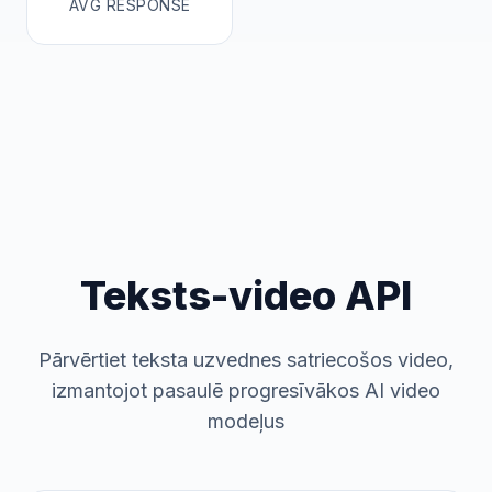
AVG RESPONSE
Teksts-video API
Pārvērtiet teksta uzvednes satriecošos video,
izmantojot pasaulē progresīvākos AI video
modeļus