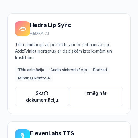
Hedra Lip Sync
👄
HEDRA AI
Tēlu animācija ar perfektu audio sinhronizāciju.
Atdzīviniet portretus ar dabiskām izteiksmēm un
kustībām.
Tēlu animācija
Audio sinhronizācija
Portreti
Mīmikas kontrole
Skatīt
Izmēģināt
dokumentāciju
ElevenLabs TTS
🎙️