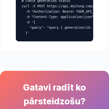
# Check generation status

curl -X POST https://api.doitong.com/graphql 
  -H "Authorization: Bearer YOUR_API_KEY" \

  -H "Content-Type: application/json" \

  -d '{

    "query": "query { generation(id: \"gen_ab
  }'
Gatavi radīt ko
pārsteidzošu?