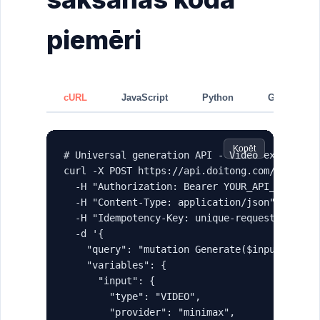
piemēri
cURL
JavaScript
Python
GraphQL
Kopēt
# Universal generation API - Video example

curl -X POST https://api.doitong.com/graphql 
  -H "Authorization: Bearer YOUR_API_KEY" \

  -H "Content-Type: application/json" \

  -H "Idempotency-Key: unique-request-id-123"
  -d '{

    "query": "mutation Generate($input: Gener
    "variables": {

      "input": {

        "type": "VIDEO",

        "provider": "minimax",
