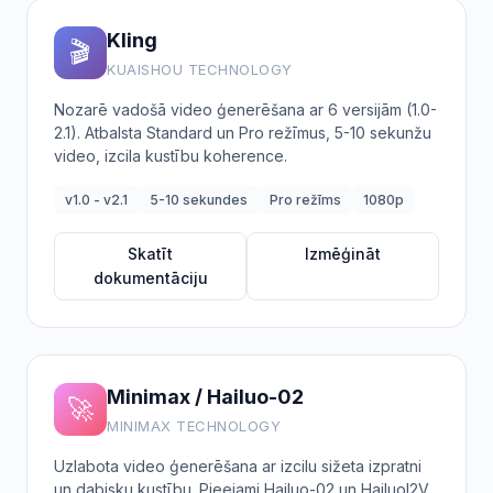
Kling
🎬
KUAISHOU TECHNOLOGY
Nozarē vadošā video ģenerēšana ar 6 versijām (1.0-
2.1). Atbalsta Standard un Pro režīmus, 5-10 sekunžu
video, izcila kustību koherence.
v1.0 - v2.1
5-10 sekundes
Pro režīms
1080p
Skatīt
Izmēģināt
dokumentāciju
Minimax / Hailuo-02
🚀
MINIMAX TECHNOLOGY
Uzlabota video ģenerēšana ar izcilu sižeta izpratni
un dabisku kustību. Pieejami Hailuo-02 un HailuoI2V