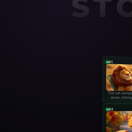
ST
#1
The cat swings
down, hitting
lio
#2