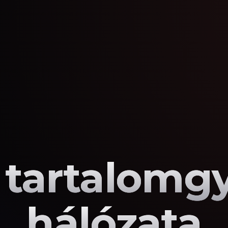
 tartalomg
hálózata