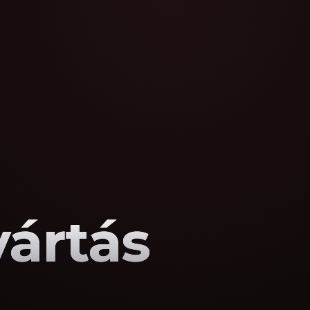
yártás