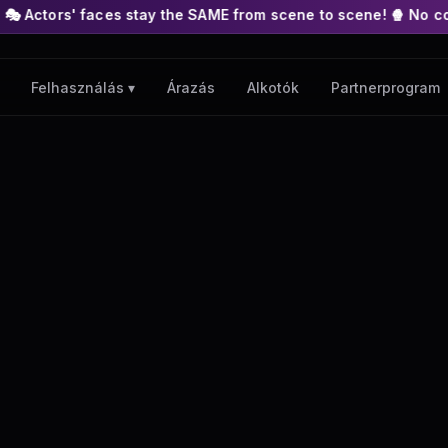
es stay the SAME from scene to scene! 🍿 No complex nodes or 
Árazás
Alkotók
Partnerprogram
Felhasználás ▾