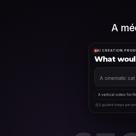
A méd
AI CREATION PROD
What would
A vertical video for 
2 guided steps per pro