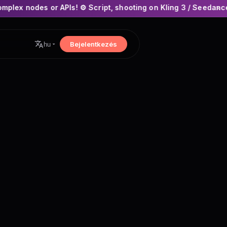
APIs! ⚙️ Script, shooting on Kling 3 / Seedance 2 and auto-edi
×
Bejelentkezés
hu