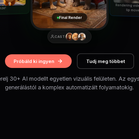
Rendering vid
eze!
lip mov
Final Render
CAST
Próbáld ki ingyen
Tudj meg többet
relj 30+ AI modellt egyetlen vizuális felületen. Az egy
generálástól a komplex automatizált folyamatokig.