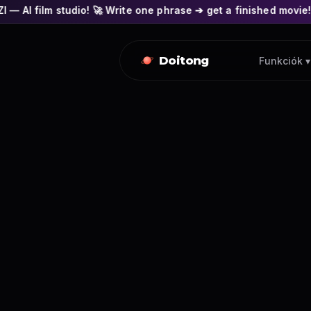
io! 🚀 Write one phrase ➔ get a finished movie! 🎭 Actors' fac
Doitong
Funkciók ▾