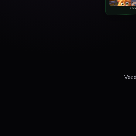
Fre
Vezé