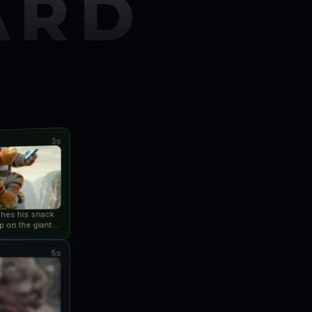
ARD
3s
ishes his snack
p on the giant
an...
5s