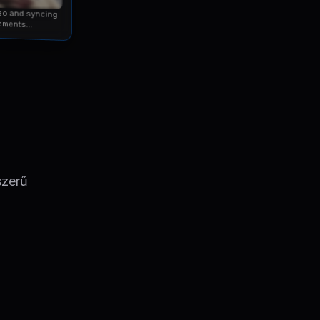
eo and syncing
ements...
szerű