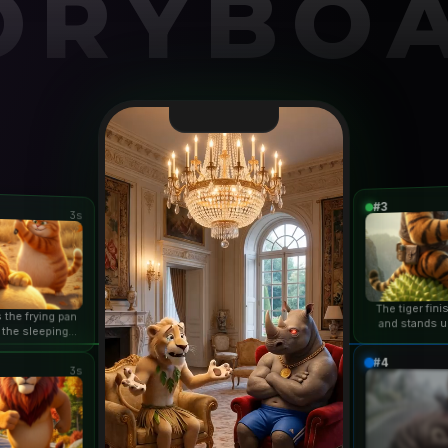
ORYBO
#3
3s
The tiger fin
 the frying pan
and stands u
 the sleeping
duri
n...
#4
3s