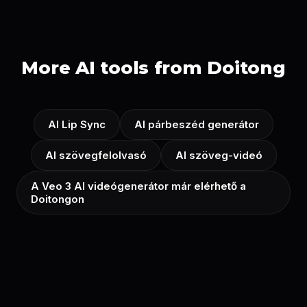
More AI tools from Doitong
AI Lip Sync
AI párbeszéd generátor
AI szövegfelolvasó
AI szöveg-videó
A Veo 3 AI videógenerátor már elérhető a
Doitongon