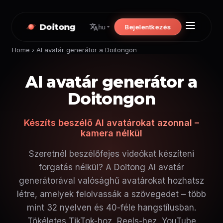
Doitong
Bejelentkezés
hu
Home
›
AI avatár generátor a Doitongon
AI avatár generátor a
Doitongon
Készíts beszélő AI avatárokat azonnal –
kamera nélkül
Szeretnél beszélőfejes videókat készíteni
forgatás nélkül? A Doitong AI avatár
generátorával valósághű avatárokat hozhatsz
létre, amelyek felolvassák a szövegedet – több
mint 32 nyelven és 40-féle hangstílusban.
Tökéletes TikTok-hoz, Reels-hez, YouTube