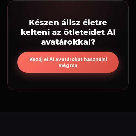
Készen állsz életre
kelteni az ötleteidet AI
avatárokkal?
Kezdj el AI avatárokat használni
még ma