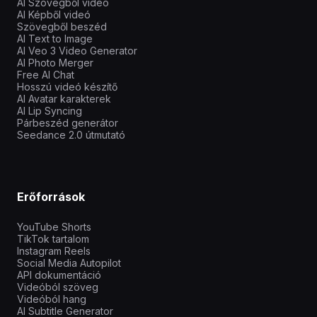
AI Szövegből videó
AI Képből videó
Szövegből beszéd
AI Text to Image
AI Veo 3 Video Generator
AI Photo Merger
Free AI Chat
Hosszú videó készítő
AI Avatar karakterek
AI Lip Syncing
Párbeszéd generátor
Seedance 2.0 útmutató
Erőforrások
YouTube Shorts
TikTok tartalom
Instagram Reels
Social Media Autopilot
API dokumentáció
Videóból szöveg
Videóból hang
AI Subtitle Generator