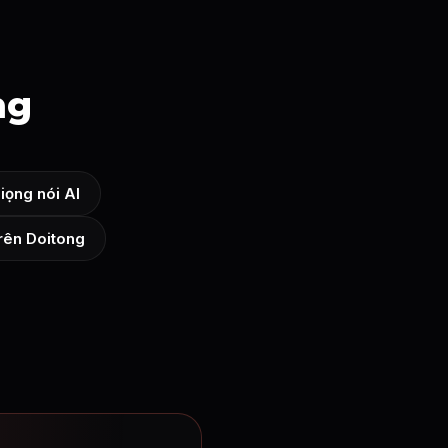
ng
iọng nói AI
trên Doitong