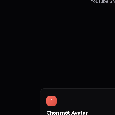
YouTube Sho
1
Chọn một Avatar