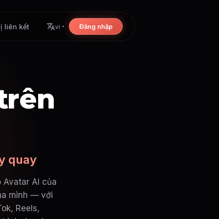
ị liên kết
Đăng nhập
vi
 trên
áy quay
 Avatar AI của
ủa mình — với
ok, Reels,