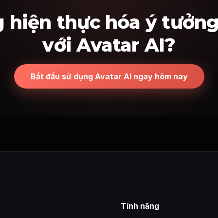
 hiện thực hóa ý tưởn
với Avatar AI?
Bắt đầu sử dụng Avatar AI ngay hôm nay
Tính năng