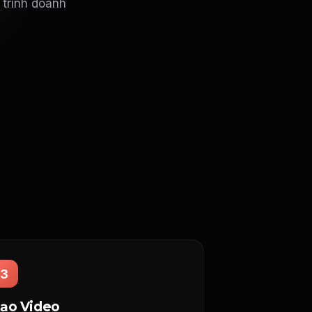
 trình doanh
3
ạo Video