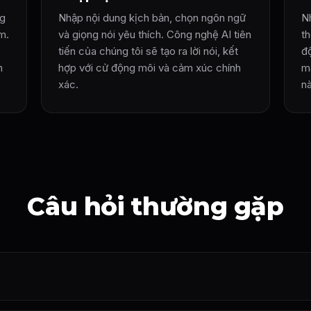
ng
Nhập nội dung kịch bản, chọn ngôn ngữ
N
m.
và giọng nói yêu thích. Công nghệ AI tiên
t
tiến của chúng tôi sẽ tạo ra lời nói, kết
đ
n
hợp với cử động môi và cảm xúc chính
m
xác.
n
Câu hỏi thường gặp