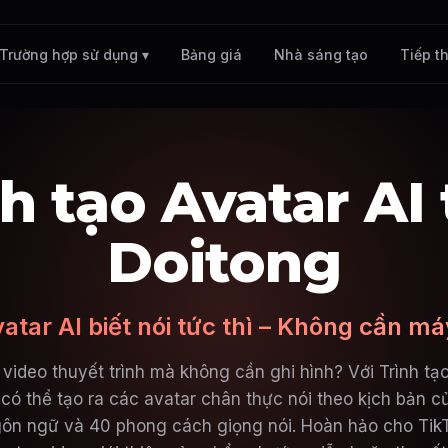
Bảng giá
Nhà sáng tạo
Tiếp th
Trường hợp sử dụng ▾
h tạo Avatar AI
Doitong
atar AI biết nói tức thì – Không cần m
video thuyết trình mà không cần ghi hình? Với Trình tạo
 có thể tạo ra các avatar chân thực nói theo kịch bản c
ôn ngữ và 40 phong cách giọng nói. Hoàn hảo cho TikT