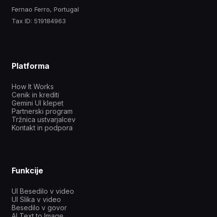
Fernao Ferro, Portugal
Tax ID: 519184963
Platforma
How It Works
Cenik in krediti
Gemini UI klepet
Partnerski program
Tržnica ustvarjalcev
Kontakt in podpora
Funkcije
UI Besedilo v video
UI Slika v video
Besedilo v govor
AI Text to Image