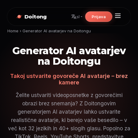
Doitong
Prijava
sl
Home
›
Generator AI avatarjev na Doitongu
Generator AI avatarjev
na Doitongu
Takoj ustvarite govoreče AI avatarje – brez
kamere
Želite ustvariti videoposnetke z govorečimi
obrazi brez snemanja? Z Doitongovim
generatorjem AI avatarjev lahko ustvarite
realistične avatarje, ki berejo vaše besedilo – v
več kot 32 jezikih in 40+ slogih glasu. Popolno za
TikTok, Reels, YouTube Shorts, predstavitve