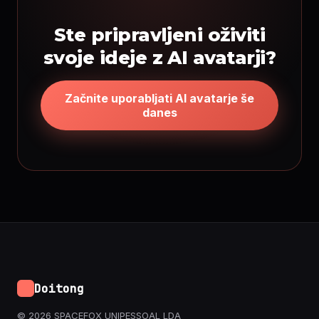
Ste pripravljeni oživiti
svoje ideje z AI avatarji?
Začnite uporabljati AI avatarje še
danes
Doitong
© 2026 SPACEFOX UNIPESSOAL LDA