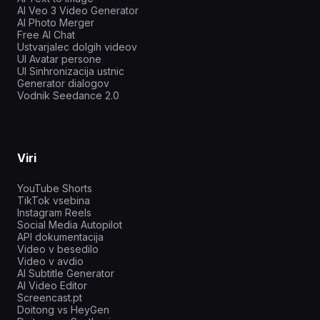
AI Veo 3 Video Generator
AI Photo Merger
Free AI Chat
Ustvarjalec dolgih videov
UI Avatar persone
UI Sinhronizacija ustnic
Generator dialogov
Vodnik Seedance 2.0
Viri
YouTube Shorts
TikTok vsebina
Instagram Reels
Social Media Autopilot
API dokumentacija
Video v besedilo
Video v avdio
AI Subtitle Generator
AI Video Editor
Screencast.pt
Doitong vs HeyGen