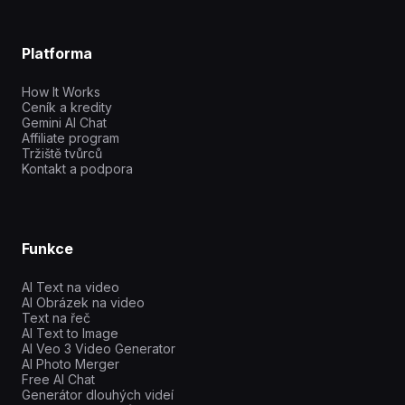
Platforma
How It Works
Ceník a kredity
Gemini AI Chat
Affiliate program
Tržiště tvůrců
Kontakt a podpora
Funkce
AI Text na video
AI Obrázek na video
Text na řeč
AI Text to Image
AI Veo 3 Video Generator
AI Photo Merger
Free AI Chat
Generátor dlouhých videí