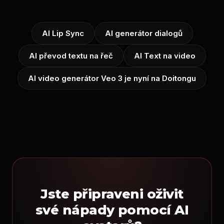
AI Lip Sync
AI generátor dialogů
AI převod textu na řeč
AI Text na video
AI video generátor Veo 3 je nyní na Doitongu
Jste připraveni oživit
své nápady pomocí AI