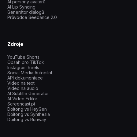
AI persony avatarů
AI Lip Syncing
Generátor dialogů
Průvodce Seedance 2.0
Zdroje
YouTube Shorts
Obsah pro TikTok
Instagram Reels
Social Media Autopilot
API dokumentace
Video na text
Video na audio
AI Subtitle Generator
AI Video Editor
Screencast.pt
Doitong vs HeyGen
Doitong vs Synthesia
Doitong vs Runway