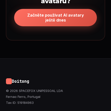
avatarů?
Začněte používat AI avatary
ještě dnes
Doitong
© 2026 SPACEFOX UNIPESSOAL LDA
Fernao Ferro, Portugal
Tax ID: 519184963