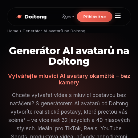
Doitong
Přihlásit se
cs
Home
›
Generátor AI avatarů na Doitong
Generátor AI avatarů na
Doitong
Vytvářejte mluvící AI avatary okamžitě – bez
kamery
Chcete vytvářet videa s mluvící postavou bez
natáčení? S generátorem AI avatarů od Doitong
vytvoříte realistické postavy, které přečtou váš
scénář – ve více než 32 jazycích a 40 hlasových
stylech. Ideální pro TikTok, Reels, YouTube
Shorts, produktová videa, návody nebo firemní