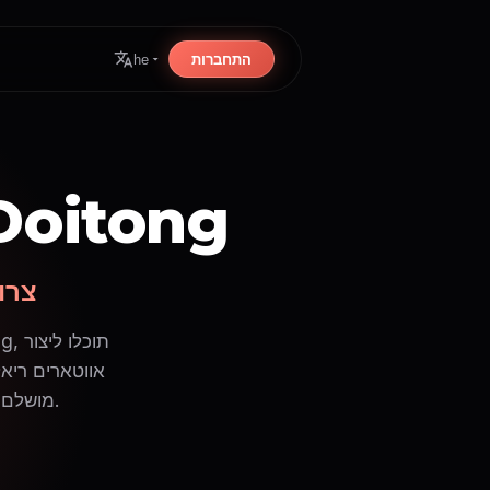
התחברות
he
מחולל אווטארים ב-AI של ong
צרו
מושלם לטיקטוק, רילס, יוטיוב שורטס, סרטוני הסבר, מדריכים או מצגות עסקיות.