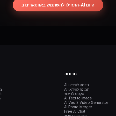
התחילו להשתמש באווטארים ב-AI היום
תכונות
AI טקסט לווידאו
AI תמונה לווידאו
מח
טקסט לדיבור
t
AI Text to Image
ת
AI Veo 3 Video Generator
AI Photo Merger
Free AI Chat
יוצר וידאו ארוך