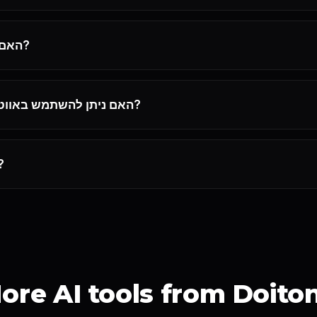
האם זה מתאים למתחילים?
האם ניתן להשתמש באווטארים לשימוש מסחרי?
איך י
ore AI tools from Doito