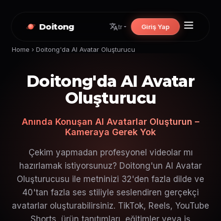
Doitong
Giriş Yap
tr
Home
›
Doitong'da AI Avatar Oluşturucu
Doitong'da AI Avatar
Oluşturucu
Anında Konuşan AI Avatarlar Oluşturun –
Kameraya Gerek Yok
Çekim yapmadan profesyonel videolar mı
hazırlamak istiyorsunuz? Doitong'un AI Avatar
Oluşturucusu ile metninizi 32'den fazla dilde ve
40'tan fazla ses stiliyle seslendiren gerçekçi
avatarlar oluşturabilirsiniz. TikTok, Reels, YouTube
Shorts, ürün tanıtımları, eğitimler veya iş