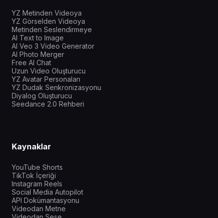
YZ Metinden Videoya
YZ Görselden Videoya
Metinden Seslendirmeye
AI Text to Image
AI Veo 3 Video Generator
AI Photo Merger
Free AI Chat
Uzun Video Oluşturucu
YZ Avatar Personaları
YZ Dudak Senkronizasyonu
Diyalog Oluşturucu
Seedance 2.0 Rehberi
Kaynaklar
YouTube Shorts
TikTok İçeriği
Instagram Reels
Social Media Autopilot
API Dokümantasyonu
Videodan Metne
Videodan Sese