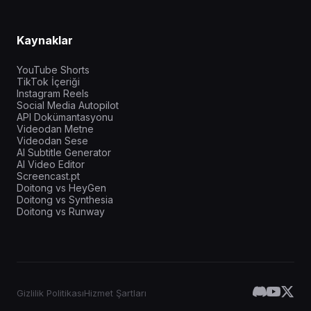
Kaynaklar
YouTube Shorts
TikTok İçeriği
Instagram Reels
Social Media Autopilot
API Dokümantasyonu
Videodan Metne
Videodan Sese
AI Subtitle Generator
AI Video Editor
Screencast.pt
Doitong vs HeyGen
Doitong vs Synthesia
Doitong vs Runway
Gizlilik Politikası
Hizmet Şartları