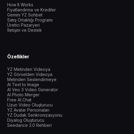
How It Works
Fiyatlandırma ve Krediler
Gemini YZ Sohbet
Satış Ortaklığı Programı
Üretici Pazaryeri
İletişim ve Destek
Özellikler
YZ Metinden Videoya
YZ Görselden Videoya
Metinden Seslendirmeye
AI Text to Image
AI Veo 3 Video Generator
AI Photo Merger
Free AI Chat
Uzun Video Oluşturucu
YZ Avatar Personaları
YZ Dudak Senkronizasyonu
Diyalog Oluşturucu
Seedance 2.0 Rehberi