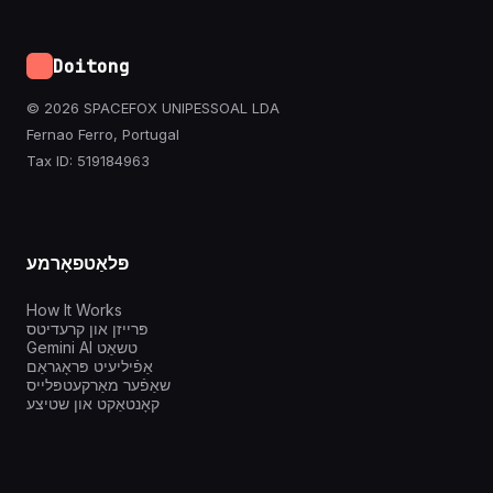
Doitong
© 2026 SPACEFOX UNIPESSOAL LDA
Fernao Ferro, Portugal
Tax ID: 519184963
פּלאַטפאָרמע
How It Works
פּרייזן און קרעדיטס
Gemini AI טשאַט
אַפֿיליעיט פּראָגראַם
שאַפֿער מאַרקעטפּלייס
קאָנטאַקט און שטיצע