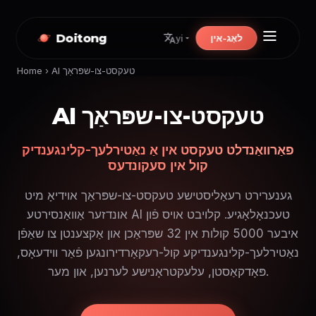
Doitong
לאָג-אין
yi
AI טעקסט-צו-שפּראַך
›
Home
AI טעקסט-צו-שפּראַך
פאַרוואַנדלט טעקסט אין אַ נאַטירלעך-קלינגענדיק
קול אין סעקונדעס
גענערירט רעאַליסטישע טעקסט-צו-שפּראַך אוידיאָ מיט
אונדזער אַוואַנסירטע AI טעכנאָלאָגיע. קלויבט אויס פֿון
איבער 5000 קולות אין 32 שפּראַכן און אַקצענטן צו שאַפֿן
נאַטירלעך-קלינגענדיקע קול-רעקאָרדירונגען פֿאַר ווידעאָס,
פּאָדקאַסטן, עלעקטראָנישע לערנען, און מער.