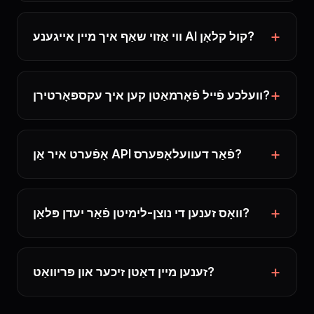
ווי אַזוי שאַף איך מיין אייגענע AI קול קלאָן?
וועלכע פֿייל פֿאָרמאַטן קען איך עקספּאָרטירן?
אָפֿערט איר אַן API פֿאַר דעוועלאָפּערס?
וואָס זענען די נוצן-לימיטן פֿאַר יעדן פּלאַן?
זענען מיין דאַטן זיכער און פּריוואַט?