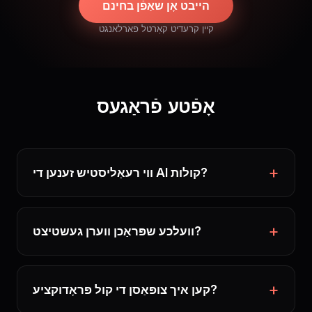
הייבט אָן שאַפֿן בחינם
קיין קרעדיט קאַרטל פארלאנגט
אָפֿטע פֿראַגעס
ווי רעאַליסטיש זענען די AI קולות?
וועלכע שפּראַכן ווערן געשטיצט?
קען איך צופּאַסן די קול פּראָדוקציע?