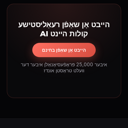
הייבט אָן שאַפֿן רעאַליסטישע
AI קולות היינט
הייבט אָן שאַפֿן בחינם
איבער 25,000 פּראָפֿעסיאָנאַלן איבער דער
וועלט טראַסטן אונדז