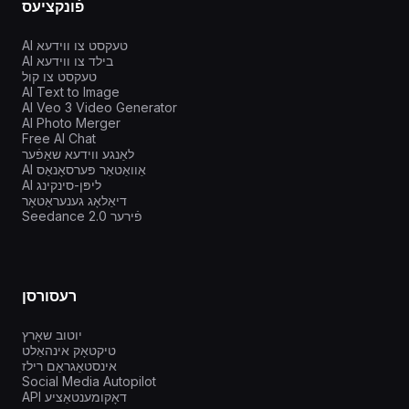
פֿונקציעס
AI טעקסט צו ווידעא
AI בילד צו ווידעא
טעקסט צו קול
AI Text to Image
AI Veo 3 Video Generator
AI Photo Merger
Free AI Chat
לאַנגע ווידעא שאַפֿער
AI אַוואַטאַר פּערסאָנאַס
AI ליפּן-סינקינג
דיאַלאָג גענעראַטאָר
Seedance 2.0 פֿירער
רעסורסן
יוטוב שאָרץ
טיקטאָק אינהאַלט
אינסטאַגראַם רילז
Social Media Autopilot
API דאָקומענטאַציע