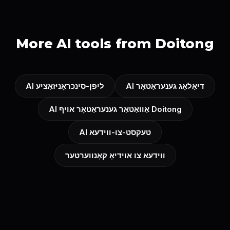
More AI tools from Doitong
AI דיאַלאָג גענעראַטאָר
AI ליפּן-סינכראָניזאַציע
AI אַוואַטאַר גענעראַטאָר אויף Doitong
AI טעקסט-צו-ווידעא
ווידעא צו אוידיאָ קאָנווערטער