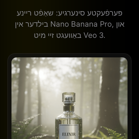
פּערפֿעקטע סינערגיע: שאַפֿט ריינע
בילדער אין Nano Banana Pro, און
באַוועגט זיי מיט Veo 3.