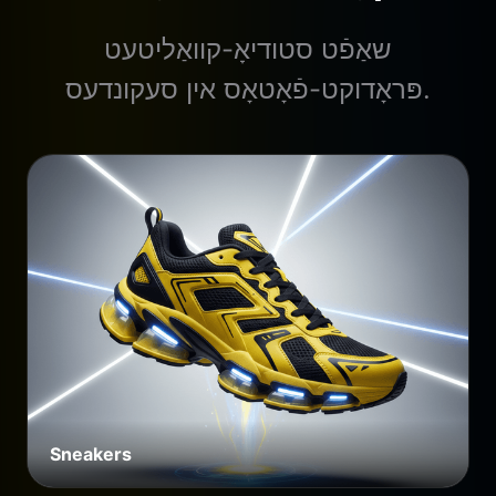
שאַפֿט סטודיאָ-קוואַליטעט
פּראָדוקט-פֿאָטאָס אין סעקונדעס.
Sneakers