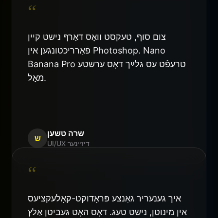
“
צום סוף, טעקסט וואָס דאַרף נישט קיין
פֿאַרריכטונגען אין Photoshop. Nano
Banana Pro טרעפֿט עס גלײַך דאָס ערשטע
מאָל.
שרה טשען
ש
UI/UX דיזיינער
“
איך גענעריר גאַנצע פּראָדוקט-קאָלעקציעס
אין מינוטן, נישט טעג. דאָס האָט געביטן אַלץ