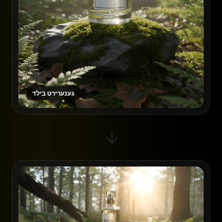
גענערירט בילד