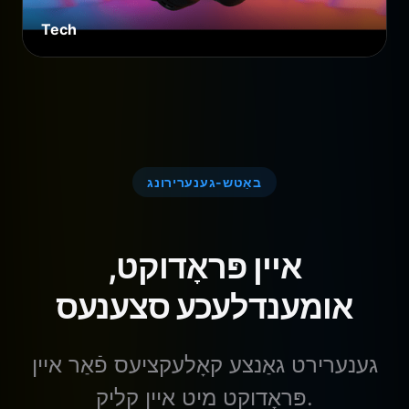
Tech
באַטש-גענערירונג
איין פּראָדוקט,
אומענדלעכע סצענעס
גענערירט גאַנצע קאָלעקציעס פֿאַר איין
פּראָדוקט מיט איין קליק.