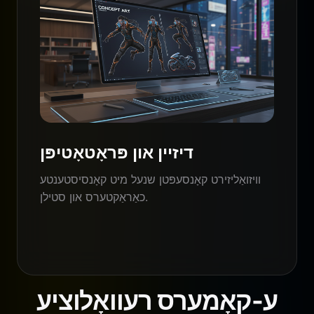
דיזיין און פּראָטאָטיפּן
וויזואַליזירט קאָנסעפּטן שנעל מיט קאָנסיסטענטע
כאַראַקטערס און סטילן.
ע-קאָמערס רעוואָלוציע