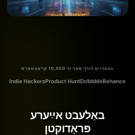
געטרויט דורך מער ווי 10,000 קרעאַטאָרס
Indie Hackers
Product Hunt
Dribbble
Behance
באַלעבט אײַערע
פּראָדוקטן