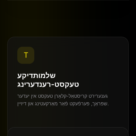
Nano Banana Pro
סטאַנדאַרטע AI
T
שלמותדיקע
טעקסט-רענדערינג
גענערירט קריסטאַל-קלאָרן טעקסט אין יעדער
שפּראַך, פּערפֿעקט פֿאַר מאַרקעטינג און דיזיין.