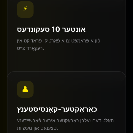
⚡
אונטער 10 סעקונדעס
פֿון אַ פּראָמפּט צו אַ פֿאַרטיקן פּראָדוקט אין
רעקאָרד צײַט.
👤
כאַראַקטער-קאָנסיסטענץ
האַלט דעם זעלבן כאַראַקטער איבער פֿאַרשיידענע
סצענעס און מעשׂיות.