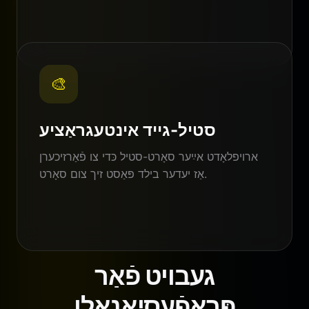
🎨
סטיל-גייד אינטעגראַציע
ארויפלאָדט אײַער סאָרט-סטיל כּדי צו פֿאַרזיכערן
אַז יעדער בילד פּאַסט זיך צום סאָרט.
געבויט פֿאַר
פּראָפֿעסיאָנאַלן