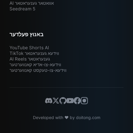
AI אוואטאר גענעראטאר
Seedream 5
באנוץ פעלדער
YouTube Shorts AI
TikTok ווידעא גענעראטאר
AI Reels גענעראטאר
ווידעא-צו-אדיא קאנווערטער
ווידעא-צו-טעקסט קאנווערטער
Developed with ❤️ by
doitong.com