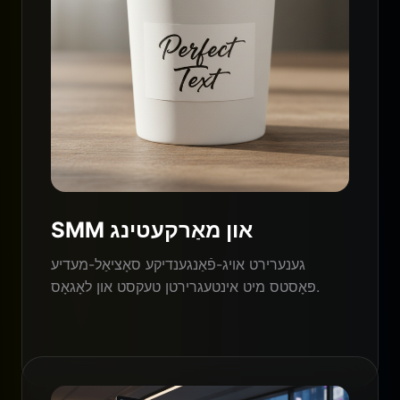
SMM און מאַרקעטינג
גענערירט אויג-פֿאַנגענדיקע סאָציאַל-מעדיע
פּאָסטס מיט אינטעגרירטן טעקסט און לאָגאָס.