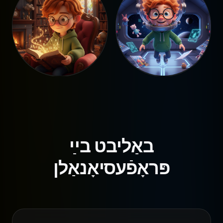
באַליבט בײַ
פּראָפֿעסיאָנאַלן