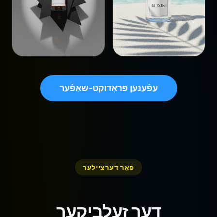
עפֿענען פּראָדוקט-שאַפֿער
פֿאַר דערציילער
דער זעלביקער