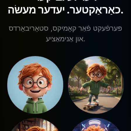
כאַראַקטער. יעדער מעשׂה.
פּערפֿעקט פֿאַר קאָמיקס, סטאָריבאָרדס
און אַנימאַציע.