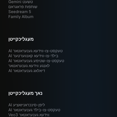
Gemini טשעט
שותפות פראגראם
Seedream 5
Family Album
מעגליכקייטן
AI טעקסט-צו-ווידעא גענעראטאר
AI בילד-צו-ווידעא קאנווערטער
AI טעקסט-צו-שטימע גענעראטאר
לאנגע ווידעא גענעראטאר
AI דיאלאג גענעראטאר
נאך מעגליכקייטן
AI ליפן-סינכראניזאציע
AI טעקסט-צו-בילד גענעראטאר
Veo3 ווידעא גענעראטאר