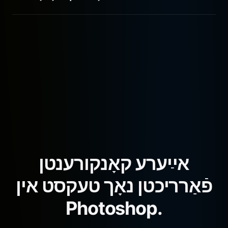
מיר שטיצן אַלע סטאַנדאַרטע פּראָפּאָרציעס (16:9, 9:16, 1:1,
אאז"וו) נאַטיוו.
אײַערע קאָנקורענטן
פֿאַרריכטן נאָך טעקסט אין
Photoshop.