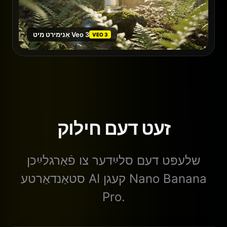
אַנימירט מיט Veo 3
VEO 3
זעט דעם חילוק
שלעפּט דעם סלײַדער צו פֿאַרגלײַכן
סטאַנדאַרטע AI קעגן Nano Banana
Pro.