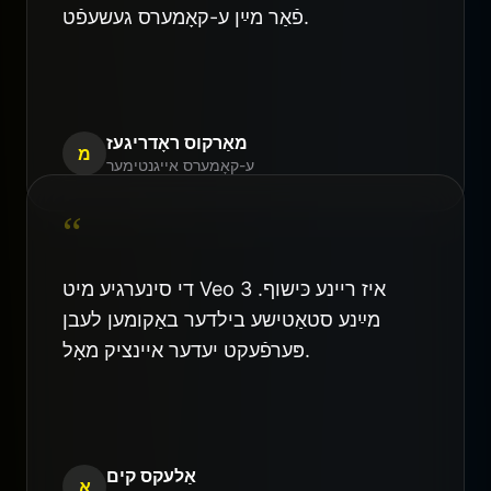
פֿאַר מײַן ע-קאָמערס געשעפֿט.
מאַרקוס ראָדריגעז
מ
ע-קאָמערס אייגנטימער
“
די סינערגיע מיט Veo 3 איז ריינע כּישוף.
מײַנע סטאַטישע בילדער באַקומען לעבן
פּערפֿעקט יעדער איינציק מאָל.
אַלעקס קים
א