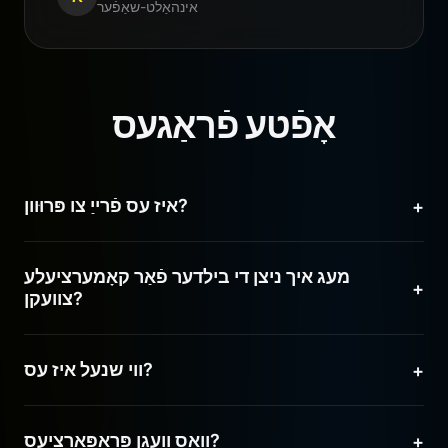
אינהאַלט-שאַפֿער
אָפֿטע פֿראַגעס
איז עס פֿרייַ צו פּרוּוון?
+
יאָ! נײַע באַניצער באַקומען פֿרייַע קרעדיטס צו טעסטירן די
מעג איך ניצן די בילדער פֿאַר קאָמערציעלע
כּוחות פֿון Nano Banana Pro.
+
צוועקן?
אַבסאָלוט. איר посеצט פֿולע קאָמערציעלע רעכט אויף אַלע
ווי שנעל איז עס?
+
בילדער וואָס איר גענערירט.
Nano Banana Pro גענערירט הויך-קוואַליטעט בילדער אין
וואָס וועגן פּראָפּאָרציעס?
+
אונטער 10 סעקונדעס, פֿיל שנעלער ווי די קאָנקורענטן.