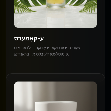
ע-קאָמערס
שאַפֿט פּרעכטיקע פּראָדוקט-בילדער מיט
פּינקטלעכע לעיבלס און בראַנדינג.