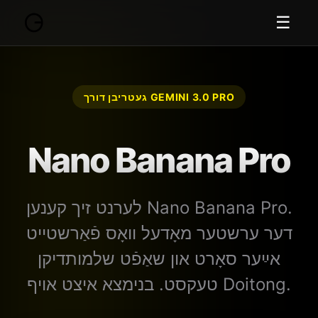
☰
געטריבן דורך GEMINI 3.0 PRO
Nano Banana Pro
לערנט זיך קענען Nano Banana Pro.
דער ערשטער מאָדעל וואָס פֿאַרשטייט
אײַער סאָרט און שאַפֿט שלמותדיקן
טעקסט. בנימצא איצט אויף Doitong.