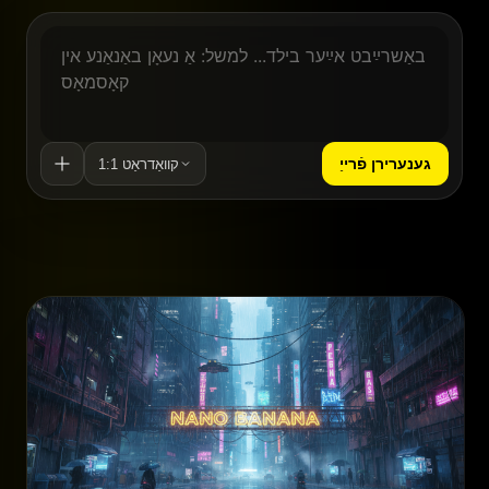
גענערירן פֿרייַ
1:1 קוואַדראַט