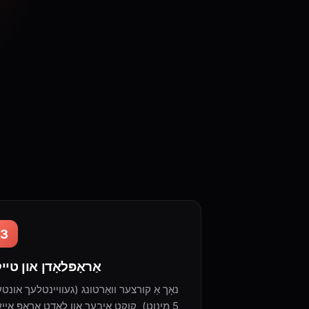
3
אַראָפּלאָדן און טייל
נאָך אַ קורצער וואַרטונג (געוויינטלעך אונט
5 מינוט), קוקט איבער און לאָדט אַראָפּ איי