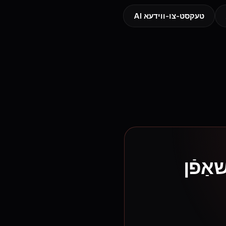
AI טעקסט-צו-ווידעא