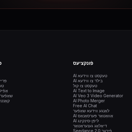
פֿונקציעס
פ
AI טעקסט צו ווידעא
AI בילד צו ווידעא
פּרי
טעקסט צו קול
ini AI
AI Text to Image
אַפֿי
AI Veo 3 Video Generator
שאַפֿער
AI Photo Merger
קאָנטא
Free AI Chat
לאַנגע ווידעא שאַפֿער
AI אַוואַטאַר פּערסאָנאַס
AI ליפּן-סינקינג
דיאַלאָג גענעראַטאָר
Seedance 2.0 פֿירער