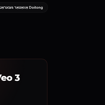
AI אַוואַטאַר גענעראַטאָר אויף Doitong
הייבט אָן שאַפֿן AI ווידעאָס