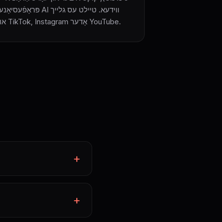
פּראָפֿעסיאָנעלן AI ווידעא. טיילט עס
אויף TikTok, Instagram אָדער YouTube.