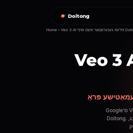
Doitong
ראַטאָר איצט אויף Doitong
›
Home
V ווידעא גענעראַטאָר איצט
Google'ס Veo 3, דער מערסט פֿאָרגעשריטענער AI ווידעא מאָדעל, איז איצט בנימצא אויף
Doitong. פֿאַרוואַנדלט טעקסט גלייך אין פּרעכטיקע קורצע ווידעאָס מיט לעבנסדיקן קלאַנג,