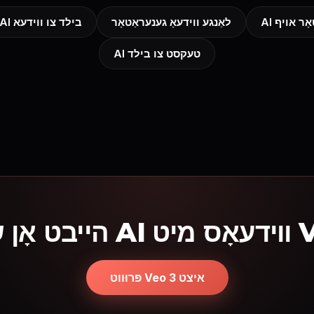
לאַנגע ווידעאָ גענעראַטאָר
AI בילד צו ווידעא
AI טעקסט צו בילד
 מיט Veo 3
פּרוּווט Veo 3 איצט