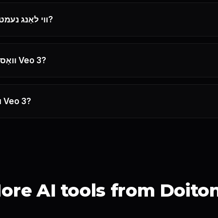
ווי לאַנג נעמט עס צו שאַפֿן אַ ווידעא?
וואָס פֿאַר אַ אוידיאָ שטיצט Veo 3?
ווי אַזוי הייב איך אָן ניצן Veo 3?
ore AI tools from Doito