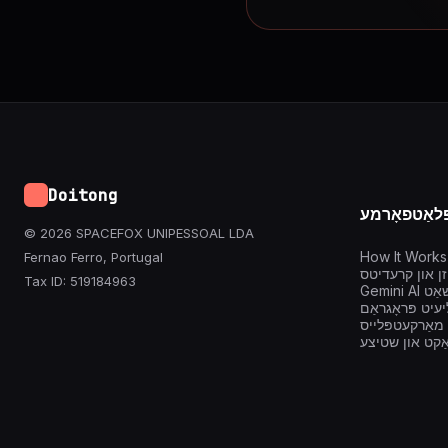
Doitong
ּלאַטפאָרמע
© 2026 SPACEFOX UNIPESSOAL LDA
How It Works
Fernao Ferro, Portugal
יזן און קרעדיטס
Tax ID: 519184963
Gem טשאַט
ליעיט פּראָגראַם
 מאַרקעטפּלייס
ַקט און שטיצע