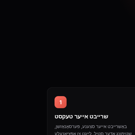
1
שרייבט אייער טעקסט
באַשרייבט אייער סצענע, פּערסאָנאַזשן,
שטימונג אָדער סטיל. לייגט צו אָפּציאָנעלע