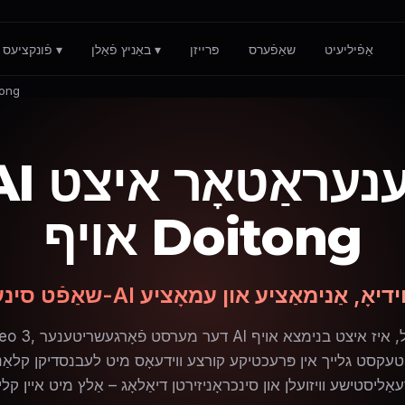
אַפֿיליעיט
שאַפֿערס
פּרייזן
באַניץ פֿאַלן ▾
פֿונקציעס ▾
Veo 3 AI ווידעא גענע
eo 3 AI
אויף Doitong
AI ווידעאָס מיט אוידיאָ, אַנימאַציע און עמאָציע