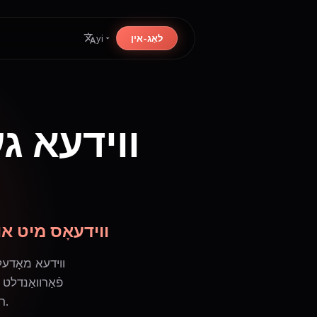
לאָג-אין
yi
שאַפֿט סינעמאַטישע פּראָ-
רעאַליסטישע וויזועלן און סינכראָניזירטן דיאַלאָג – אַלץ מיט איין קליק.