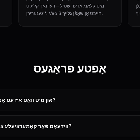
מיט קלאַנג אָדער שטיל – דערנאָך קליקט
 גלייך
'גענערירן'. Veo 3 הייבט אָן שאַפֿן גלייך.
אָפֿטע פֿראַגעס
וואָס איז Veo 3 און מיט וואָס איז עס אַנדערש?
קען איך ניצן Veo 3 ווידעאָס פֿאַר קאָמערציעלע צילן?