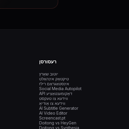
רעסורסן
יוטוב שאָרץ
טיקטאָק אינהאַלט
אינסטאַגראַם רילז
Social Media Autopilot
API דאָקומענטאַציע
ווידעא צו טעקסט
ווידעא צו אַודיאָ
AI Subtitle Generator
AI Video Editor
Screencast.pt
Doitong vs HeyGen
Doitong vs Synthesia