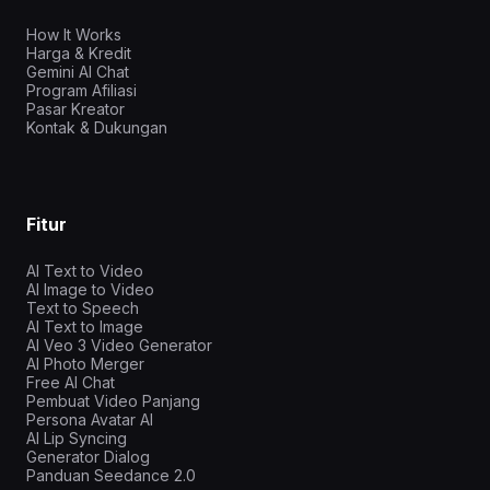
How It Works
Harga & Kredit
Gemini AI Chat
Program Afiliasi
Pasar Kreator
Kontak & Dukungan
Fitur
AI Text to Video
AI Image to Video
Text to Speech
AI Text to Image
AI Veo 3 Video Generator
AI Photo Merger
Free AI Chat
Pembuat Video Panjang
Persona Avatar AI
AI Lip Syncing
Generator Dialog
Panduan Seedance 2.0