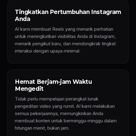
Tingkatkan Pertumbuhan Instagram
Anda
AI kami membuat Reels yang menarik perhatian
untuk meningkatkan visibilitas Anda di Instagram,
menarik pengikut baru, dan mendongkrak tingkat
interaksi dengan upaya minimal.
Hemat Berjam-jam Waktu
Mengedit
Tidak perlu mempelajari perangkat lunak
pengeditan video yang rumit. AI kami melakukan
semua pekerjaannya, memungkinkan Anda
membuat konten untuk berminggu-minggu dalam
hitungan menit, bukan jam.