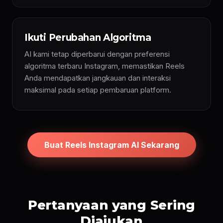
Ikuti Perubahan Algoritma
AI kami tetap diperbarui dengan preferensi
algoritma terbaru Instagram, memastikan Reels
Anda mendapatkan jangkauan dan interaksi
maksimal pada setiap pembaruan platform.
Buat Reels Instagram AI Sekarang
Pertanyaan yang Sering
Diajukan