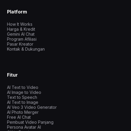
Platform
How It Works
Harga & Kredit
Gemini AI Chat
Program Afiliasi
Pasar Kreator
Kontak & Dukungan
Fitur
AI Text to Video
AI Image to Video
Text to Speech
AI Text to Image
AI Veo 3 Video Generator
AI Photo Merger
Free AI Chat
Pembuat Video Panjang
Persona Avatar AI