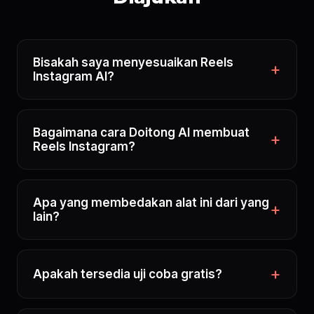
Bisakah saya menyesuaikan Reels
Instagram AI?
Bagaimana cara Doitong AI membuat
Reels Instagram?
Apa yang membedakan alat ini dari yang
lain?
Apakah tersedia uji coba gratis?