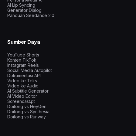
AI Lip Syncing
Generator Dialog
Panduan Seedance 2.0
Sumber Daya
YouTube Shorts
Konten TikTok
Instagram Reels
Social Media Autopilot
Dokumentasi API
Video ke Teks
Video ke Audio
AI Subtitle Generator
AI Video Editor
Screencast.pt
Doitong vs HeyGen
Doitong vs Synthesia
Doitong vs Runway