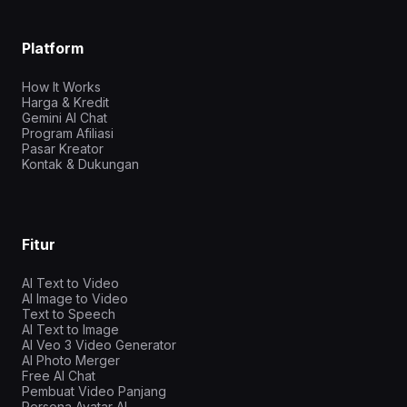
Platform
How It Works
Harga & Kredit
Gemini AI Chat
Program Afiliasi
Pasar Kreator
Kontak & Dukungan
Fitur
AI Text to Video
AI Image to Video
Text to Speech
AI Text to Image
AI Veo 3 Video Generator
AI Photo Merger
Free AI Chat
Pembuat Video Panjang
Persona Avatar AI