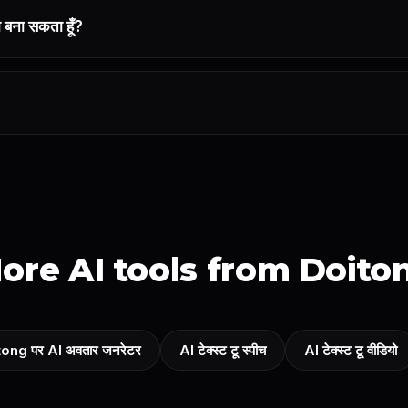
यो बना सकता हूँ?
ore AI tools from Doito
ong पर AI अवतार जनरेटर
AI टेक्स्ट टू स्पीच
AI टेक्स्ट टू वीडियो