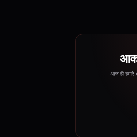
आकर्
आज ही हमारे A