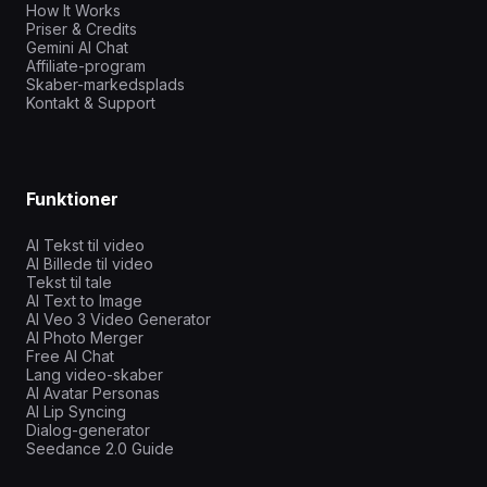
How It Works
Priser & Credits
Gemini AI Chat
Affiliate-program
Skaber-markedsplads
Kontakt & Support
Funktioner
AI Tekst til video
AI Billede til video
Tekst til tale
AI Text to Image
AI Veo 3 Video Generator
AI Photo Merger
Free AI Chat
Lang video-skaber
AI Avatar Personas
AI Lip Syncing
Dialog-generator
Seedance 2.0 Guide