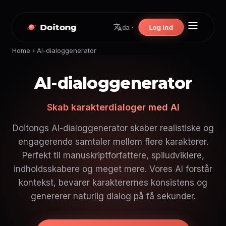
Doitong
Log ind
da
Home
›
AI-dialoggenerator
AI-dialoggenerator
Skab karakterdialoger med AI
Doitongs AI-dialoggenerator skaber realistiske og
engagerende samtaler mellem flere karakterer.
Perfekt til manuskriptforfattere, spiludviklere,
indholdsskabere og meget mere. Vores AI forstår
kontekst, bevarer karakterernes konsistens og
genererer naturlig dialog på få sekunder.