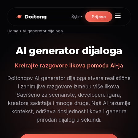
Doitong
Prijava
hr
Home
›
AI generator dijaloga
AI generator dijaloga
Kreirajte razgovore likova pomoću AI-ja
Doitongov AI generator dijaloga stvara realistične
i zanimljive razgovore između više likova.
Savršeno za scenariste, developere igara,
kreatore sadržaja i mnoge druge. Naš AI razumije
kontekst, održava dosljednost likova i generira
prirodan dijalog u sekundi.