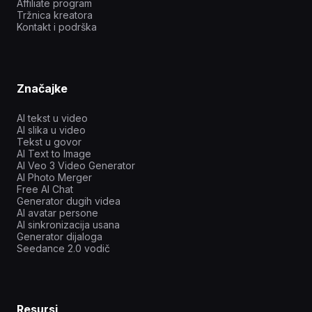
Affiliate program
Tržnica kreatora
Kontakt i podrška
Značajke
AI tekst u video
AI slika u video
Tekst u govor
AI Text to Image
AI Veo 3 Video Generator
AI Photo Merger
Free AI Chat
Generator dugih videa
AI avatar persone
AI sinkronizacija usana
Generator dijaloga
Seedance 2.0 vodič
Resursi