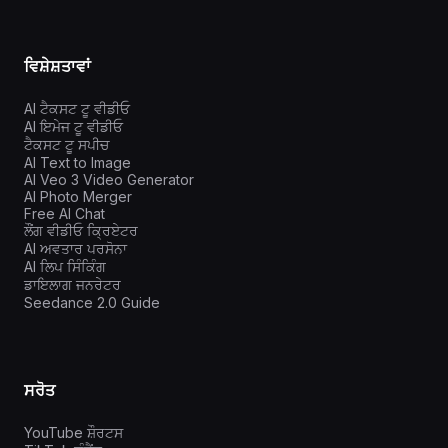
ਵਿਸ਼ੇਸ਼ਤਾਵਾਂ
AI ਟੈਕਸਟ ਟੂ ਵੀਡੀਓ
AI ਇਮੇਜ ਟੂ ਵੀਡੀਓ
ਟੈਕਸਟ ਟੂ ਸਪੀਚ
AI Text to Image
AI Veo 3 Video Generator
AI Photo Merger
Free AI Chat
ਲੌਂਗ ਵੀਡੀਓ ਕ੍ਰਿਏਟਰ
AI ਅਵਤਾਰ ਪਰਸੋਨਾ
AI ਲਿਪ ਸਿੰਕਿੰਗ
ਡਾਇਲਾਗ ਜਨਰੇਟਰ
Seedance 2.0 Guide
ਸਰੋਤ
YouTube ਸ਼ੌਰਟਸ