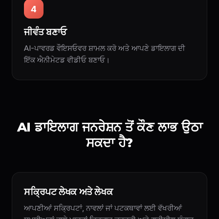
4
ਜੀਵੰਤ ਬਣਾਓ
AI-ਪਾਵਰਡ ਵੌਇਸਓਵਰ ਸ਼ਾਮਲ ਕਰੋ ਅਤੇ ਆਪਣੇ ਡਾਇਲਾਗ ਦੀ
ਇੱਕ ਐਨੀਮੇਟਡ ਵੀਡੀਓ ਬਣਾਓ।
AI ਡਾਇਲਾਗ ਜਨਰੇਸ਼ਨ ਤੋਂ ਕੌਣ ਲਾਭ ਉਠਾ
ਸਕਦਾ ਹੈ?
ਸਕ੍ਰਿਪਟ ਲੇਖਕ ਅਤੇ ਲੇਖਕ
ਆਪਣੀਆਂ ਸਕ੍ਰਿਪਟਾਂ, ਨਾਵਲਾਂ ਜਾਂ ਪਟਕਥਾਵਾਂ ਲਈ ਵੱਖਰੀਆਂ