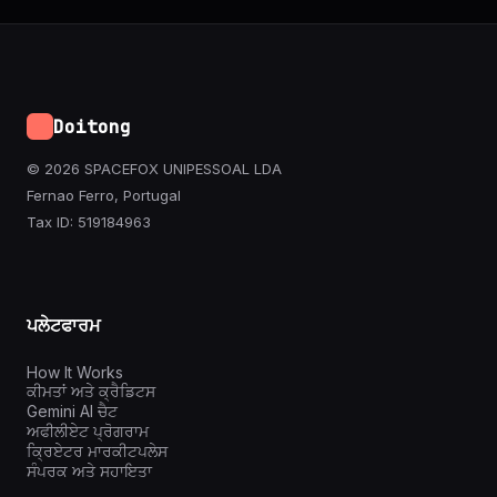
Doitong
© 2026 SPACEFOX UNIPESSOAL LDA
Fernao Ferro, Portugal
Tax ID: 519184963
ਪਲੇਟਫਾਰਮ
How It Works
ਕੀਮਤਾਂ ਅਤੇ ਕ੍ਰੈਡਿਟਸ
Gemini AI ਚੈਟ
ਅਫੀਲੀਏਟ ਪ੍ਰੋਗਰਾਮ
ਕ੍ਰਿਏਟਰ ਮਾਰਕੀਟਪਲੇਸ
ਸੰਪਰਕ ਅਤੇ ਸਹਾਇਤਾ