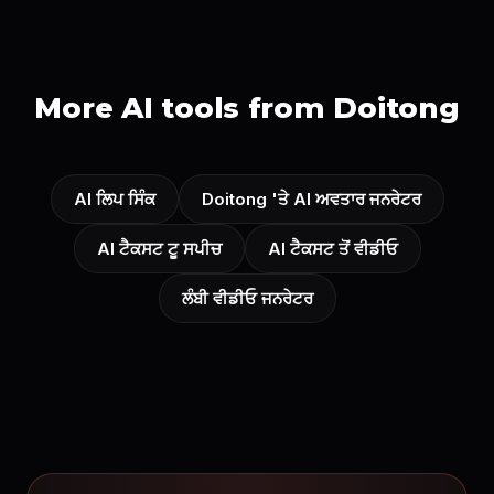
More AI tools from Doitong
AI ਲਿਪ ਸਿੰਕ
Doitong 'ਤੇ AI ਅਵਤਾਰ ਜਨਰੇਟਰ
AI ਟੈਕਸਟ ਟੂ ਸਪੀਚ
AI ਟੈਕਸਟ ਤੋਂ ਵੀਡੀਓ
ਲੰਬੀ ਵੀਡੀਓ ਜਨਰੇਟਰ