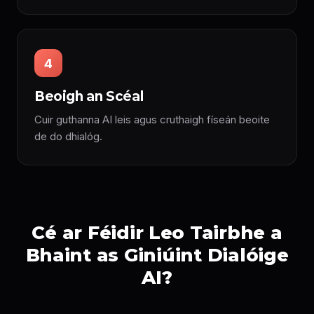
4
Beoigh an Scéal
Cuir guthanna AI leis agus cruthaigh físeán beoite
de do dhialóg.
Cé ar Féidir Leo Tairbhe a
Bhaint as Giniúint Dialóige
AI?