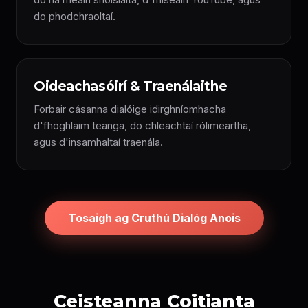
do phodchraoltaí.
Oideachasóirí & Traenálaithe
Forbair cásanna dialóige idirghníomhacha
d'fhoghlaim teanga, do chleachtaí rólimeartha,
agus d'insamhaltaí traenála.
Tosaigh ag Cruthú Dialóg Anois
Ceisteanna Coitianta