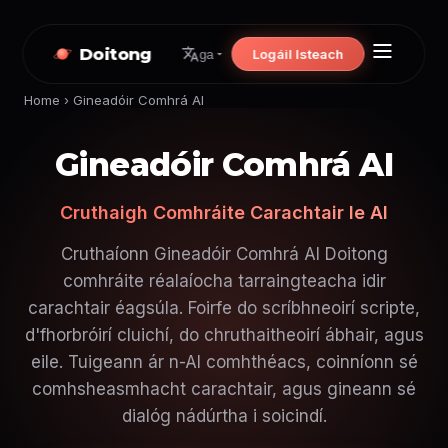
Doitong
Logáil Isteach
ga
Home
›
Gineadóir Comhrá AI
Gineadóir Comhrá AI
Cruthaigh Comhráite Carachtair le AI
Cruthaíonn Gineadóir Comhrá AI Doitong
comhráite réalaíocha tarraingteacha idir
carachtair éagsúla. Foirfe do scríbhneoirí scripte,
d'fhorbróirí cluichí, do chruthaitheoirí ábhair, agus
eile. Tuigeann ár n-AI comhthéacs, coinníonn sé
comhsheasmhacht carachtair, agus gineann sé
dialóg nádúrtha i soicindí.