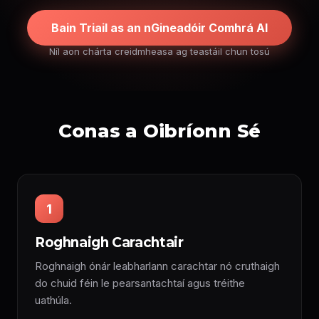
Bain Triail as an nGineadóir Comhrá AI
Níl aon chárta creidmheasa ag teastáil chun tosú
Conas a Oibríonn Sé
1
Roghnaigh Carachtair
Roghnaigh ónár leabharlann carachtar nó cruthaigh
do chuid féin le pearsantachtaí agus tréithe
uathúla.