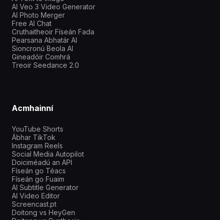
AI Veo 3 Video Generator
AI Photo Merger
Free AI Chat
Cruthaitheoir Físeán Fada
Pearsana Abhatár AI
Sioncronú Beola AI
Gineadóir Comhrá
Treoir Seedance 2.0
Acmhainní
YouTube Shorts
Ábhar TikTok
Instagram Reels
Social Media Autopilot
Doiciméadú an API
Físeán go Téacs
Físeán go Fuaim
AI Subtitle Generator
AI Video Editor
Screencast.pt
Doitong vs HeyGen