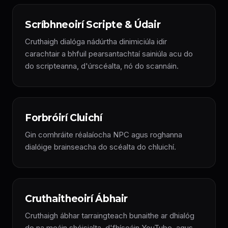
Scríbhneoirí Scripte & Údair
Cruthaigh dialóga nádúrtha dinimiciúla idir
carachtair a bhfuil pearsantachtaí sainiúla acu do
do scripteanna, d'úrscéalta, nó do scannáin.
Forbróirí Cluichí
Gin comhráite réalaíocha NPC agus roghanna
dialóige brainseacha do scéalta do chluichí.
Cruthaitheoirí Ábhair
Cruthaigh ábhar tarraingteach bunaithe ar dhialóg
do na meáin shóisialta, d'fhíseáin YouTube, agus