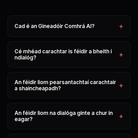
Cad é an Gineadóir Comhrá AI?
Cé mhéad carachtar is féidir a bheith i
ndialóg?
An féidir liom pearsantachtaí carachtair
a shaincheapadh?
An féidir liom na dialóga ginte a chur in
eagar?