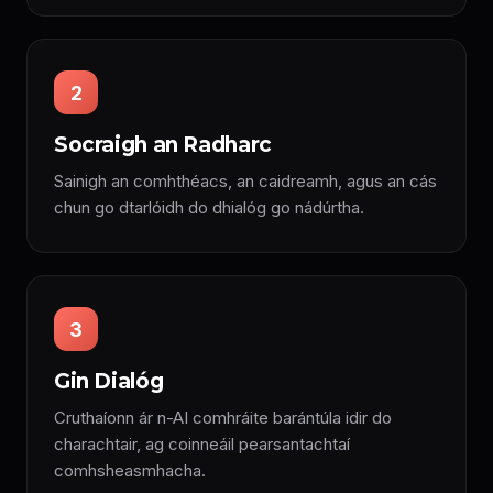
2
Socraigh an Radharc
Sainigh an comhthéacs, an caidreamh, agus an cás
chun go dtarlóidh do dhialóg go nádúrtha.
3
Gin Dialóg
Cruthaíonn ár n-AI comhráite barántúla idir do
charachtair, ag coinneáil pearsantachtaí
comhsheasmhacha.