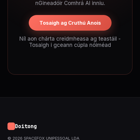
nGineadóir Comhrá AI inniu.
Tosaigh ag Cruthú Anois
Níl aon chárta creidmheasa ag teastáil -
Tosaigh i gceann cúpla nóiméad
Doitong
© 2026 SPACEFOX UNIPESSOAL LDA