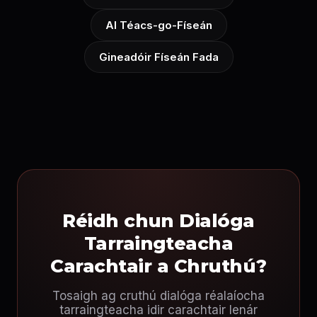
AI Téacs-go-Físeán
Gineadóir Físeán Fada
Réidh chun Dialóga
Tarraingteacha
Carachtair a Chruthú?
Tosaigh ag cruthú dialóga réalaíocha
tarraingteacha idir carachtair lenár