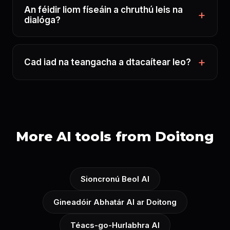
An féidir liom físeáin a chruthú leis na
dialóga?
Cad iad na teangacha a dtacaítear leo?
More AI tools from Doitong
Sioncronú Beol AI
Gineadóir Abhatár AI ar Doitong
Téacs-go-Hurlabhra AI