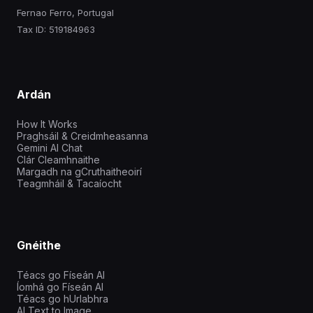
Fernao Ferro, Portugal
Tax ID: 519184963
Ardán
How It Works
Praghsáil & Creidmheasanna
Gemini AI Chat
Clár Cleamhnaithe
Margadh na gCruthaitheoirí
Teagmháil & Tacaíocht
Gnéithe
Téacs go Físeán AI
Íomhá go Físeán AI
Téacs go hUrlabhra
AI Text to Image