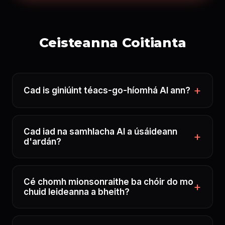
Ceisteanna Coitianta
Cad is giniúint téacs-go-híomhá AI ann?
Cad iad na samhlacha AI a úsáideann
d'ardán?
Cé chomh mionsonraithe ba chóir do mo
chuid leideanna a bheith?