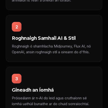
amhlaidh is fearr a bheidh an toradh.
2
Roghnaigh Samhail AI & Stíl
Roghnaigh ó shamhlacha Midjourney, Flux AI, nó
OpenAI, ansin roghnaigh stíl a oireann do d'fhís.
3
Gineadh an Íomhá
Próiseálann ár n-AI do leid agus cruthaíonn sé
íomhá uathúil bunaithe ar do chuid sonraíochtaí.