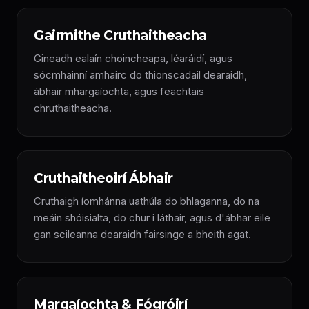
Gairmithe Cruthaitheacha
Gineadh ealaín choincheapa, léaráidí, agus
sócmhainní amhairc do thionscadail dearaidh,
ábhair mhargaíochta, agus feachtais
chruthaitheacha.
Cruthaitheoirí Ábhair
Cruthaigh íomhánna uathúla do bhlaganna, do na
meáin shóisialta, do chur i láthair, agus d'ábhar eile
gan scileanna dearaidh fairsinge a bheith agat.
Margaíochta & Fógróirí