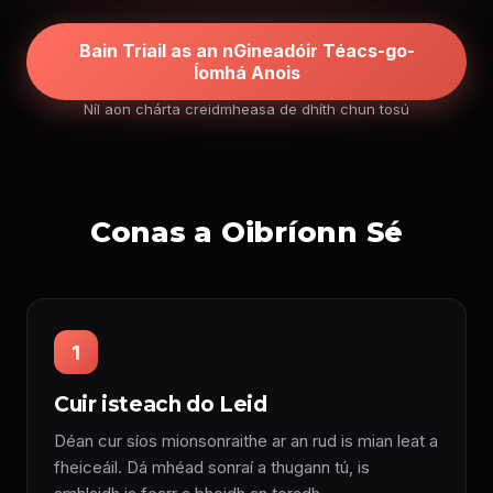
Bain Triail as an nGineadóir Téacs-go-
Íomhá Anois
Níl aon chárta creidmheasa de dhíth chun tosú
Conas a Oibríonn Sé
1
Cuir isteach do Leid
Déan cur síos mionsonraithe ar an rud is mian leat a
fheiceáil. Dá mhéad sonraí a thugann tú, is