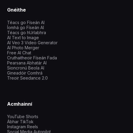
Gnéithe
Téacs go Físeán AI
Íomhá go Físeán AI
Téacs go hUrlabhra
AI Text to Image
AI Veo 3 Video Generator
AI Photo Merger
Free AI Chat
Cruthaitheoir Físeán Fada
Pearsana Abhatár AI
Sioncronú Beola AI
Gineadóir Comhrá
Treoir Seedance 2.0
Acmhainní
YouTube Shorts
Ábhar TikTok
Instagram Reels
Social Media Autopilot