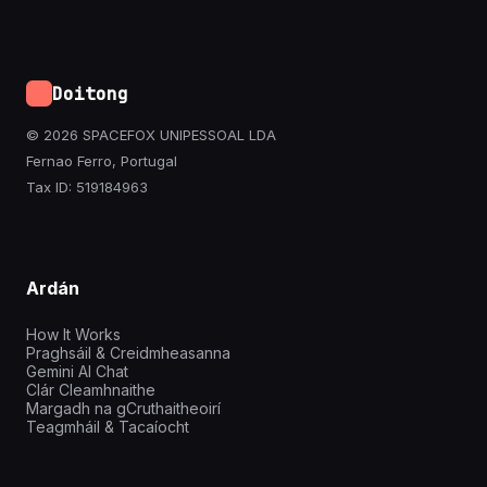
Doitong
© 2026 SPACEFOX UNIPESSOAL LDA
Fernao Ferro, Portugal
Tax ID: 519184963
Ardán
How It Works
Praghsáil & Creidmheasanna
Gemini AI Chat
Clár Cleamhnaithe
Margadh na gCruthaitheoirí
Teagmháil & Tacaíocht