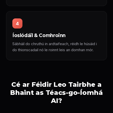
4
Íoslódáil & Comhroinn
Sábháil do chruthú in ardtaifeach, réidh le húsáid i
do thionscadail nó le roinnt leis an domhan mór.
Cé ar Féidir Leo Tairbhe a
Bhaint as Téacs-go-Íomhá
AI?