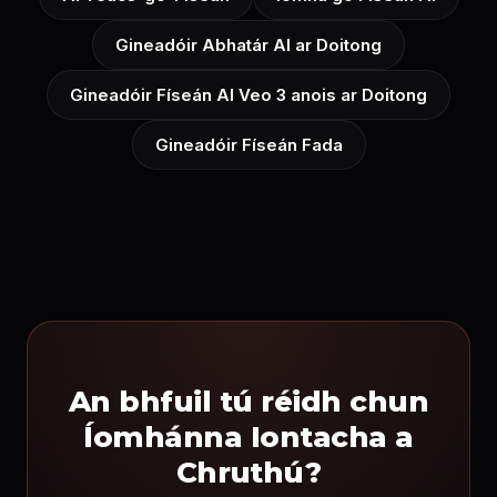
Gineadóir Abhatár AI ar Doitong
Gineadóir Físeán AI Veo 3 anois ar Doitong
Gineadóir Físeán Fada
An bhfuil tú réidh chun
Íomhánna Iontacha a
Chruthú?