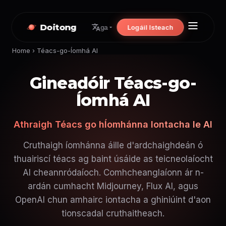
Doitong
Logáil Isteach
ga
Home
›
Téacs-go-Íomhá AI
Gineadóir Téacs-go-
Íomhá AI
Athraigh Téacs go hÍomhánna Iontacha le AI
Cruthaigh íomhánna áille d'ardchaighdeán ó
thuairiscí téacs ag baint úsáide as teicneolaíocht
AI cheannródaíoch. Comhcheanglaíonn ár n-
ardán cumhacht Midjourney, Flux AI, agus
OpenAI chun amhairc iontacha a ghiniúint d'aon
tionscadal cruthaitheach.