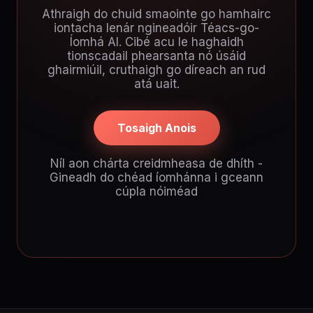
Athraigh do chuid smaointe go hamhairc
iontacha lenár ngineadóir Téacs-go-
Íomhá AI. Cibé acu le haghaidh
tionscadail phearsanta nó úsáid
ghairmiúil, cruthaigh go díreach an rud
atá uait.
Tosaigh Anois
Níl aon chárta creidmheasa de dhíth -
Gineadh do chéad íomhánna i gceann
cúpla nóiméad