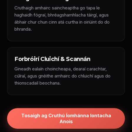
Cruthaigh amhairc saincheaptha go tapa le
haghaidh fógraí, bhréagshamhlacha táirgí, agus
ábhair chur chun cinn atá curtha in oiriúint do do
bhranda.
Forbróirí Cluichí & Scannán
Gineadh ealaín choincheapa, dearaí carachtar,
cúlraí, agus gnéithe amhairc do chluichí agus do
thionscadail beochana.
Tosaigh ag Cruthú Íomhánna Iontacha
Anois