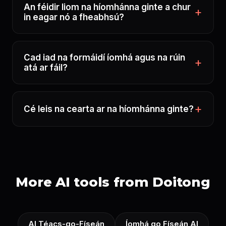
An féidir liom na híomhánna ginte a chur
in eagar nó a fheabhsú?
Cad iad na formáidí íomhá agus na rúin
atá ar fáil?
Cé leis na cearta ar na híomhánna ginte?
More AI tools from Doitong
AI Téacs-go-Físeán
Íomhá go Físeán AI