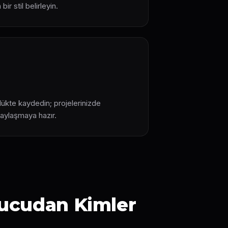
r stil belirleyin.
ükte kaydedin; projelerinizde
aylaşmaya hazır.
rucudan Kimler