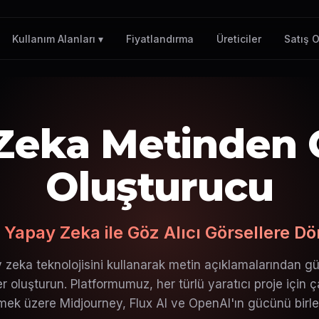
Fiyatlandırma
Üreticiler
Satış O
Kullanım Alanları ▾
Zeka Metinden 
Oluşturucu
i Yapay Zeka ile Göz Alıcı Görsellere D
 zeka teknolojisini kullanarak metin açıklamalarından g
ler oluşturun. Platformumuz, her türlü yaratıcı proje için ç
mek üzere Midjourney, Flux AI ve OpenAI'ın gücünü birleşt