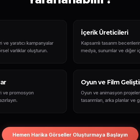
İçerik Üreticileri
ri ve yaratıcı kampanyalar
Kapsamlı tasarım becerileri
rsel varlıklar oluşturun.
medya, sunumlar ve diğer içe
lar
Oyun ve Film Geliştir
eri ve promosyon
Oyun ve animasyon projeleri
zırlayın.
tasarımları, arka planlar ve 
Hemen Harika Görseller Oluşturmaya Başlayın