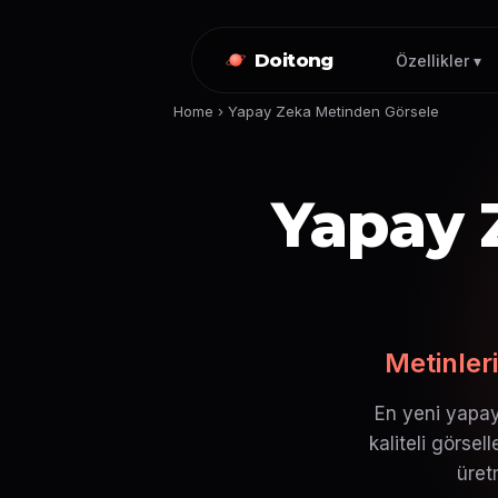
Doitong
Özellikler ▾
Home
›
Yapay Zeka Metinden Görsele
Yapay 
Metinler
En yeni yapay
kaliteli görsel
üret