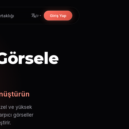
rtaklığı
Giriş Yap
tr
Görsele
önüştürün
üzel ve yüksek
arpıcı görseller
irir.