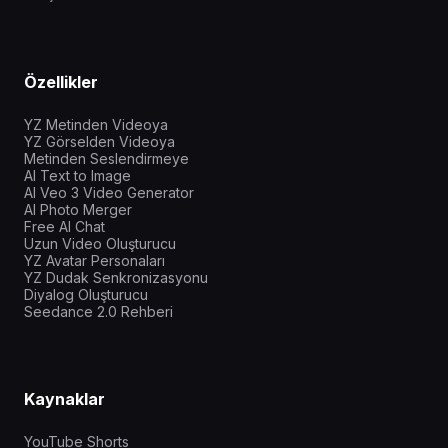
Özellikler
YZ Metinden Videoya
YZ Görselden Videoya
Metinden Seslendirmeye
AI Text to Image
AI Veo 3 Video Generator
AI Photo Merger
Free AI Chat
Uzun Video Oluşturucu
YZ Avatar Personaları
YZ Dudak Senkronizasyonu
Diyalog Oluşturucu
Seedance 2.0 Rehberi
Kaynaklar
YouTube Shorts