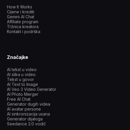
How It Works
Cijene i krediti
Gemini AI Chat
Affiliate program
Tržnica kreatora
Kontakt i podrška
Značajke
AI tekst u video
AI slika u video
Tekst u govor
AI Text to Image
AI Veo 3 Video Generator
AI Photo Merger
Free AI Chat
Generator dugih videa
AI avatar persone
AI sinkronizacija usana
Generator dijaloga
Seedance 2.0 vodič