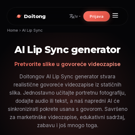
Doitong
Prijava
hr
Home
›
AI Lip Sync
AI Lip Sync generator
Pretvorite slike u govoreće videozapise
Doitongov AI Lip Sync generator stvara
realistične govoreće videozapise iz statičnih
slika. Jednostavno učitajte portretnu fotografiju,
dodajte audio ili tekst, a naš napredni AI će
sinkronizirati pokrete usana s govorom. Savršeno
za marketinške videozapise, edukativni sadržaj,
zabavu i još mnogo toga.